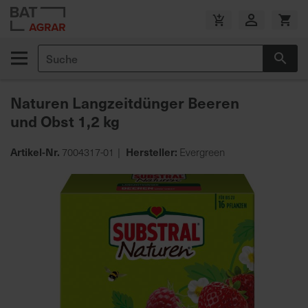
Zum
Inhalt
V
springen
e
Suche
r
Suc
s
a
Naturen Langzeitdünger Beeren
n
und Obst 1,2 kg
d
k
o
Artikel-Nr.
Hersteller:
7004317-01
Evergreen
s
Zum
t
Ende
e
der
n
Bildgalerie
f
springen
r
e
i
a
b