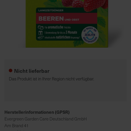
7
5
0
€
A
l
Zum
l
Anfang
e
der
Nicht lieferbar
I
Bildgalerie
n
springen
Das Produkt ist in Ihrer Region nicht verfügbar.
f
o
s
z
u
Herstellerinformationen (GPSR)
r
Evergreen Garden Care Deutschland GmbH
E
Am Brand 41
r