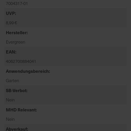
t
7004317-01
e
UVP
n
8,99 €
f
i
Hersteller
n
Evergreen
d
e
EAN
n
4062700884041
S
i
Anwendungsbereich
e
Garten
a
SB-Verbot
u
f
Nein
d
MHD Relevant
e
r
Nein
S
Abverkauf
t