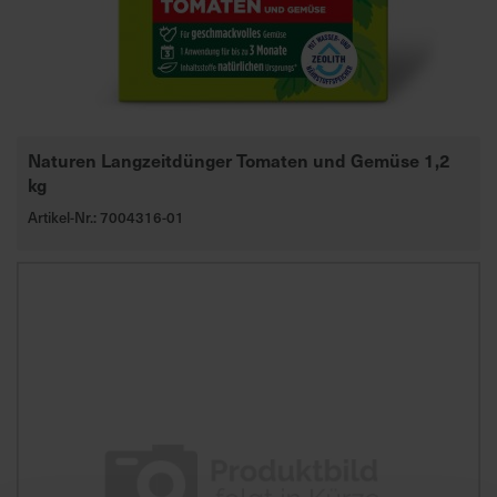
d
z
u
v
e
r
Naturen Langzeitdünger Tomaten und Gemüse 1,2
l
kg
ä
Artikel-Nr.: 7004316-01
s
s
i
g
e
L
i
e
f
e
r