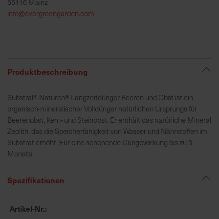
55116 Mainz
h
info@evergreengarden.com
e
b
u
n
g
Produktbeschreibung
v
o
Substral® Naturen® Langzeitdünger Beeren und Obst ist ein
n
organisch-mineralischer Volldünger natürlichen Ursprungs für
V
Beerenobst, Kern- und Steinobst. Er enthält das natürliche Mineral
e
Zeolith, das die Speicherfähigkeit von Wasser und Nährstoffen im
r
Substrat erhöht. Für eine schonende Düngewirkung bis zu 3
s
Monate
a
n
d
Spezifikationen
k
o
Artikel-Nr.
s