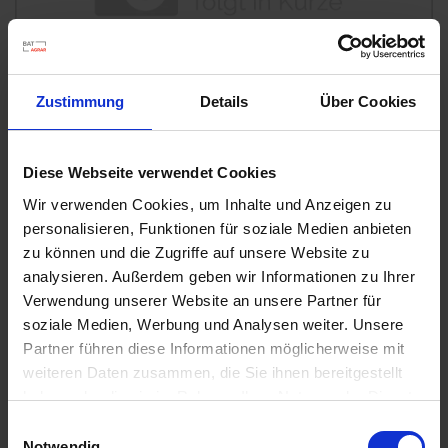
u
n
g
Zustimmung
Details
Über Cookies
Diese Webseite verwendet Cookies
Wir verwenden Cookies, um Inhalte und Anzeigen zu
personalisieren, Funktionen für soziale Medien anbieten
Substral Herbst-Rasendünger
zu können und die Zugriffe auf unsere Website zu
Artikel-Nr.: 7000790-06-cfg
analysieren. Außerdem geben wir Informationen zu Ihrer
Verwendung unserer Website an unsere Partner für
soziale Medien, Werbung und Analysen weiter. Unsere
Ähnliche Produkte
Partner führen diese Informationen möglicherweise mit
weiteren Daten zusammen, die Sie ihnen bereitgestellt
haben oder die sie im Rahmen Ihrer Nutzung der Dienste
gesammelt haben.
Einwilligungsauswahl
Notwendig