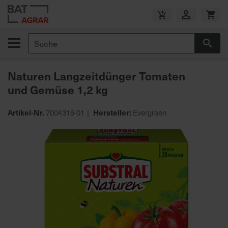
Zum
Inhalt
V
springen
e
Suche
r
Suc
s
a
Naturen Langzeitdünger Tomaten
n
und Gemüse 1,2 kg
d
k
o
Artikel-Nr.
Hersteller:
7004316-01
Evergreen
s
Zum
t
Ende
e
der
n
Bildgalerie
f
springen
r
e
i
a
b