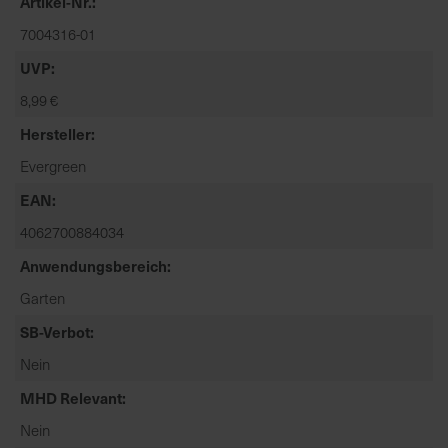
Artikel-Nr.
t
e
7004316-01
n
UVP
f
8,99 €
i
n
Hersteller
d
Evergreen
e
n
EAN
S
4062700884034
i
e
Anwendungsbereich
a
Garten
u
SB-Verbot
f
d
Nein
e
MHD Relevant
r
S
Nein
t