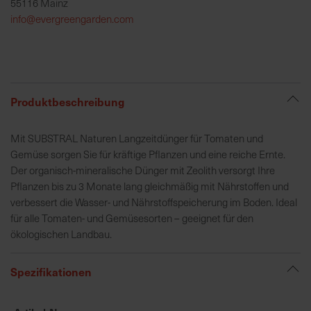
55116 Mainz
h
info@evergreengarden.com
e
b
u
n
g
Produktbeschreibung
v
o
Mit SUBSTRAL Naturen Langzeitdünger für Tomaten und
n
Gemüse sorgen Sie für kräftige Pflanzen und eine reiche Ernte.
V
Der organisch-mineralische Dünger mit Zeolith versorgt Ihre
e
Pflanzen bis zu 3 Monate lang gleichmäßig mit Nährstoffen und
r
verbessert die Wasser- und Nährstoffspeicherung im Boden. Ideal
s
für alle Tomaten- und Gemüsesorten – geeignet für den
a
ökologischen Landbau.
n
d
k
Spezifikationen
o
s