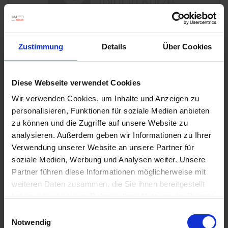
u
n
g
Zustimmung
Details
Über Cookies
Diese Webseite verwendet Cookies
Wir verwenden Cookies, um Inhalte und Anzeigen zu
personalisieren, Funktionen für soziale Medien anbieten
Substral Herbst-Rasendünger
zu können und die Zugriffe auf unsere Website zu
Artikel-Nr.: 7000790-06-cfg
analysieren. Außerdem geben wir Informationen zu Ihrer
Verwendung unserer Website an unsere Partner für
soziale Medien, Werbung und Analysen weiter. Unsere
Ähnliche Produkte
Partner führen diese Informationen möglicherweise mit
weiteren Daten zusammen, die Sie ihnen bereitgestellt
haben oder die sie im Rahmen Ihrer Nutzung der Dienste
gesammelt haben.
Einwilligungsauswahl
Notwendig