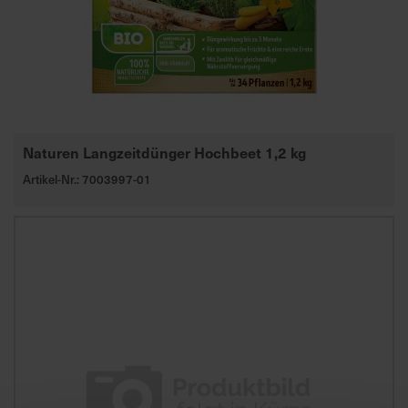
d
z
u
v
e
r
l
Naturen Langzeitdünger Hochbeet 1,2 kg
ä
Artikel-Nr.: 7003997-01
s
s
i
g
e
L
i
e
f
e
r