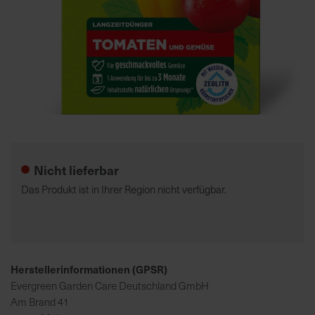
7
5
0
€
A
l
Zum
l
Anfang
e
der
Nicht lieferbar
I
Bildgalerie
n
springen
Das Produkt ist in Ihrer Region nicht verfügbar.
f
o
s
z
u
Herstellerinformationen (GPSR)
r
Evergreen Garden Care Deutschland GmbH
E
Am Brand 41
r