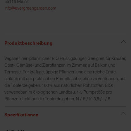
55116 Mainz
h
info@evergreengarden.com
e
b
u
n
g
Produktbeschreibung
v
o
Veganer, rein pflanzlicher BIO Flüssigdünger. Geeignet für Kräuter,
n
Obst-, Gemüse- und Zierpflanzen im Zimmer, auf Balkon und
V
Terrasse. Für kräftige, üppige Pflanzen und eine reiche Ernte
e
einfach mit der praktischen Pumpflasche, ohne zu verdünnen, auf
r
die Topferde geben. 100% aus natürlichen Rohstoffen. BIO:
s
verwendbar im ökologischen Landbau. 1-3 Pumpstöße pro
a
Pflanze, direkt auf die Topferde geben. N / P / K: 3,5 / - / 5
n
d
k
Spezifikationen
o
s