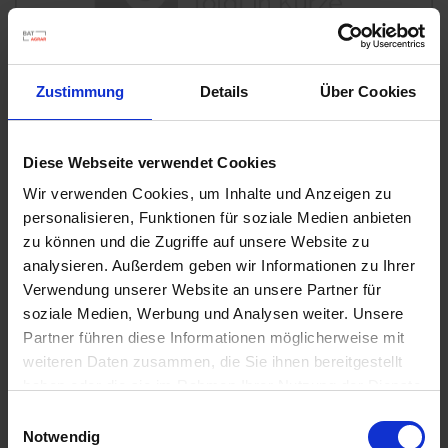
u
n
g
Zustimmung
Details
Über Cookies
Diese Webseite verwendet Cookies
Wir verwenden Cookies, um Inhalte und Anzeigen zu
personalisieren, Funktionen für soziale Medien anbieten
Substral Herbst-Rasendünger
zu können und die Zugriffe auf unsere Website zu
Artikel-Nr.: 7000790-06-cfg
analysieren. Außerdem geben wir Informationen zu Ihrer
Verwendung unserer Website an unsere Partner für
soziale Medien, Werbung und Analysen weiter. Unsere
Ähnliche Produkte
Partner führen diese Informationen möglicherweise mit
weiteren Daten zusammen, die Sie ihnen bereitgestellt
haben oder die sie im Rahmen Ihrer Nutzung der Dienste
gesammelt haben.
Einwilligungsauswahl
Notwendig