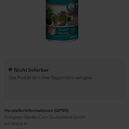
7
5
0
€
A
l
Zum
l
Anfang
e
der
Nicht lieferbar
I
Bildgalerie
n
springen
Das Produkt ist in Ihrer Region nicht verfügbar.
f
o
s
z
u
Herstellerinformationen (GPSR)
r
Evergreen Garden Care Deutschland GmbH
E
Am Brand 41
r