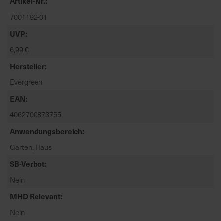
Artikel-Nr.
t
e
7001192-01
n
UVP
f
6,99 €
i
n
Hersteller
d
Evergreen
e
n
EAN
S
4062700873755
i
e
Anwendungsbereich
a
Garten, Haus
u
SB-Verbot
f
d
Nein
e
MHD Relevant
r
S
Nein
t