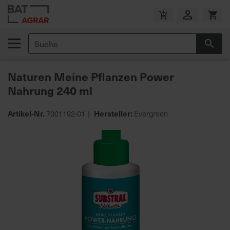
Zum
Inhalt
V
springen
e
Suche
r
Suc
s
a
Naturen Meine Pflanzen Power
n
Nahrung 240 ml
d
k
o
Artikel-Nr.
Hersteller:
7001192-01
Evergreen
s
Zum
t
Ende
e
der
n
Bildgalerie
f
springen
r
e
i
a
b