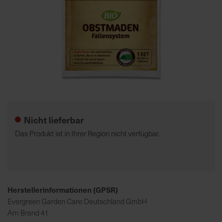
7
5
0
€
A
l
Zum
l
Anfang
e
der
Nicht lieferbar
I
Bildgalerie
n
springen
Das Produkt ist in Ihrer Region nicht verfügbar.
f
o
s
z
u
Herstellerinformationen (GPSR)
r
Evergreen Garden Care Deutschland GmbH
E
Am Brand 41
r