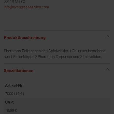
55116 Mainz
h
info@evergreengarden.com
e
b
u
n
g
Produktbeschreibung
v
o
Pheromon-Falle gegen den Apfelwickler. 1 Fallenset bestehend
n
aus 1 Fallenkörper, 2 Pheromon-Dispenser und 2 Leimböden.
V
e
r
Spezifikationen
s
a
Artikel-Nr.
n
d
7000114-01
k
UVP
o
18,99 €
s