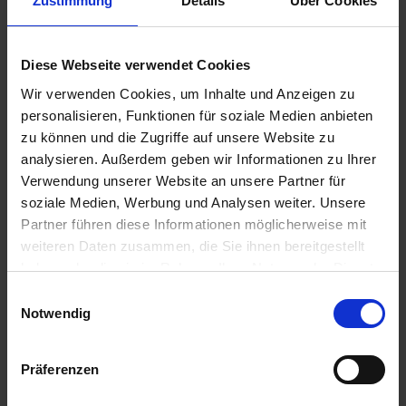
Zustimmung
Details
Über Cookies
u
n
Permanent WespenTURBOSpray
g
Diese Webseite verwendet Cookies
Artikel-Nr.: 7000616-02-cfg
Wir verwenden Cookies, um Inhalte und Anzeigen zu
personalisieren, Funktionen für soziale Medien anbieten
Ähnliche Produkte
zu können und die Zugriffe auf unsere Website zu
analysieren. Außerdem geben wir Informationen zu Ihrer
Verwendung unserer Website an unsere Partner für
soziale Medien, Werbung und Analysen weiter. Unsere
Partner führen diese Informationen möglicherweise mit
weiteren Daten zusammen, die Sie ihnen bereitgestellt
haben oder die sie im Rahmen Ihrer Nutzung der Dienste
gesammelt haben.
Einwilligungsauswahl
Notwendig
Präferenzen