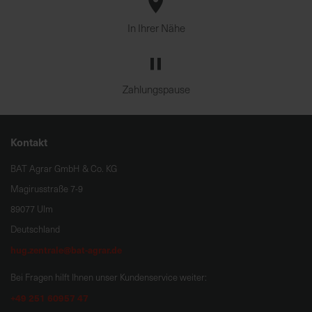
In Ihrer Nähe
Zahlungspause
Kontakt
BAT Agrar GmbH & Co. KG
Magirusstraße 7-9
89077 Ulm
Deutschland
hug.zentrale@bat-agrar.de
Bei Fragen hilft Ihnen unser Kundenservice weiter:
+49 251 60957 47