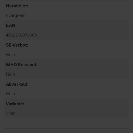
t
Hersteller
e
Evergreen
n
f
EAN
i
4062700078006
n
d
SB-Verbot
e
Nein
n
MHD Relevant
S
i
Nein
e
Abverkauf
a
u
Nein
f
Variante
d
e
1 Set
r
S
t