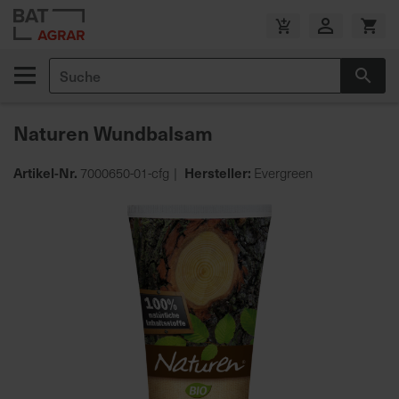
Zum
Inhalt
V
springen
e
Suche
r
Suc
s
a
Naturen Wundbalsam
n
d
Artikel-Nr.
Hersteller:
7000650-01-cfg
Evergreen
k
o
Zum
s
Ende
t
der
e
Bildgalerie
n
springen
f
r
e
i
a
b