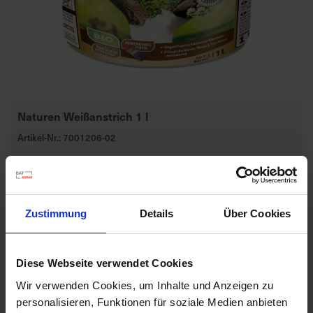
a
r
t
s
e
i
t
Naturen Weißanstrich 1 l
e
Artikel-Nr.: 7001206-02
S
c
h
Zustimmung
Details
Über Cookies
n
e
l
l
Diese Webseite verwendet Cookies
e
Wir verwenden Cookies, um Inhalte und Anzeigen zu
u
personalisieren, Funktionen für soziale Medien anbieten
n