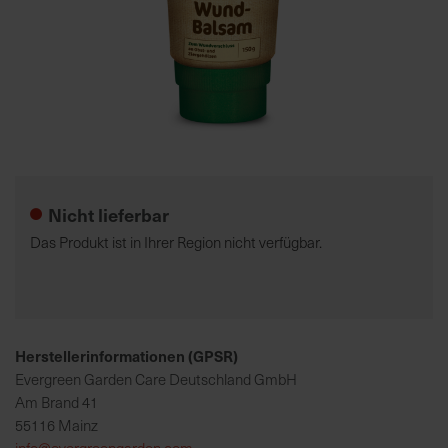
7
5
0
€
Zum
A
Anfang
l
der
l
Nicht lieferbar
Bildgalerie
e
springen
I
Das Produkt ist in Ihrer Region nicht verfügbar.
n
f
o
s
z
Herstellerinformationen (GPSR)
u
Evergreen Garden Care Deutschland GmbH
r
Am Brand 41
E
55116 Mainz
r
info@evergreengarden.com