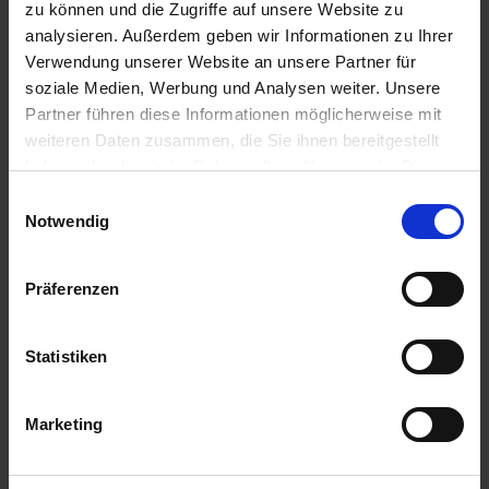
zu können und die Zugriffe auf unsere Website zu
d
analysieren. Außerdem geben wir Informationen zu Ihrer
z
Verwendung unserer Website an unsere Partner für
u
soziale Medien, Werbung und Analysen weiter. Unsere
v
Partner führen diese Informationen möglicherweise mit
e
weiteren Daten zusammen, die Sie ihnen bereitgestellt
r
haben oder die sie im Rahmen Ihrer Nutzung der Dienste
l
gesammelt haben.
ä
Einwilligungsauswahl
Notwendig
s
s
Substral Herbst-Rasendünger
i
Artikel-Nr.: 7000790-06-cfg
Präferenzen
g
e
L
Statistiken
Ähnliche Produkte
i
e
f
Marketing
e
r