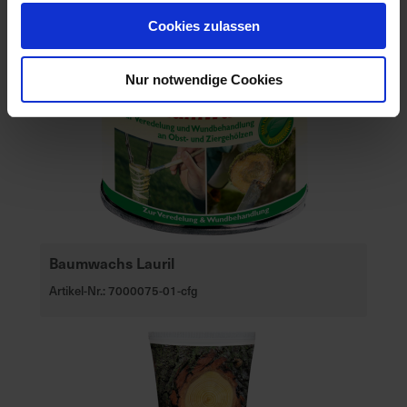
u
Cookies zulassen
n
g
Nur notwendige Cookies
Baumwachs Lauril
Artikel-Nr.: 7000075-01-cfg