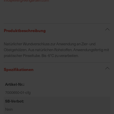
h
e
b
u
n
Produktbeschreibung
g
v
Natürlicher Wundverschluss zur Anwendung an Zier- und
o
Obstgehölzen. Aus natürlichen Rohstoffen. Anwendungsfertig mit
n
praktischer Pinseltube. Bis -5°C zu verarbeiten.
V
e
Spezifikationen
r
s
a
Artikel-Nr.
n
7000650-01-cfg
d
k
SB-Verbot
o
Nein
s