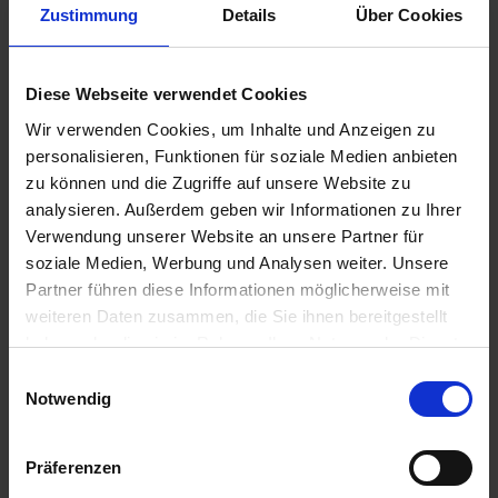
u
Zustimmung
Details
Über Cookies
n
MANNA Bio Rasendünger
g
Diese Webseite verwendet Cookies
Artikel-Nr.: 7002224-02-cfg
Wir verwenden Cookies, um Inhalte und Anzeigen zu
personalisieren, Funktionen für soziale Medien anbieten
Ähnliche Produkte
zu können und die Zugriffe auf unsere Website zu
analysieren. Außerdem geben wir Informationen zu Ihrer
Verwendung unserer Website an unsere Partner für
soziale Medien, Werbung und Analysen weiter. Unsere
Partner führen diese Informationen möglicherweise mit
weiteren Daten zusammen, die Sie ihnen bereitgestellt
haben oder die sie im Rahmen Ihrer Nutzung der Dienste
gesammelt haben.
Einwilligungsauswahl
Notwendig
Präferenzen