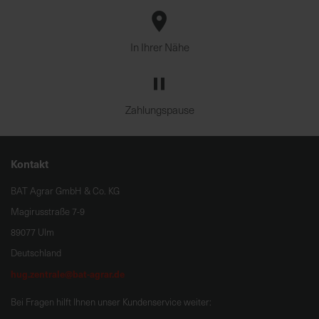
In Ihrer Nähe
Zahlungspause
Kontakt
BAT Agrar GmbH & Co. KG
Magirusstraße 7-9
89077 Ulm
Deutschland
hug.zentrale@bat-agrar.de
Bei Fragen hilft Ihnen unser Kundenservice weiter: