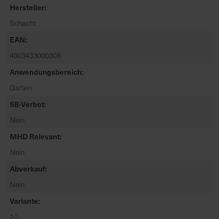
t
Hersteller
e
Schacht
n
f
EAN
i
4003433000308
n
Anwendungsbereich
d
e
Garten
n
SB-Verbot
S
i
Nein
e
MHD Relevant
a
u
Nein
f
Abverkauf
d
Nein
e
r
Variante
S
2 l
t