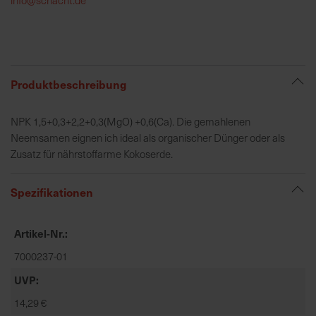
h
e
b
u
n
Produktbeschreibung
g
v
NPK 1,5+0,3+2,2+0,3(MgO) +0,6(Ca). Die gemahlenen
o
Neemsamen eignen ich ideal als organischer Dünger oder als
n
Zusatz für nährstoffarme Kokoserde.
V
e
Spezifikationen
r
s
a
Artikel-Nr.
n
7000237-01
d
k
UVP
o
14,29 €
s