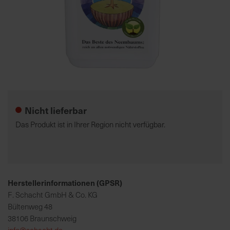
7
5
0
€
Zum
A
Anfang
l
der
l
Nicht lieferbar
Bildgalerie
e
springen
I
Das Produkt ist in Ihrer Region nicht verfügbar.
n
f
o
s
z
Herstellerinformationen (GPSR)
u
F. Schacht GmbH & Co. KG
r
Bültenweg 48
E
38106 Braunschweig
r
info@schacht.de