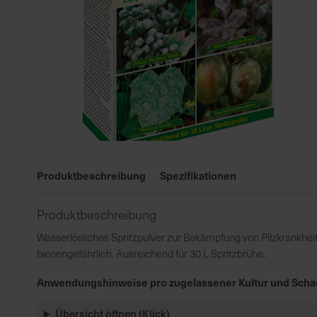
Zum
Anfang
Produktbeschreibung
Spezifikationen
der
Bildgalerie
Produktbeschreibung
springen
Wasserlösliches Spritzpulver zur Bekämpfung von Pilzkrankhe
bienengefährlich. Ausreichend für 30 L Spritzbrühe.
Anwendungshinweise pro zugelassener Kultur und Scha
Übersicht öffnen (Klick)