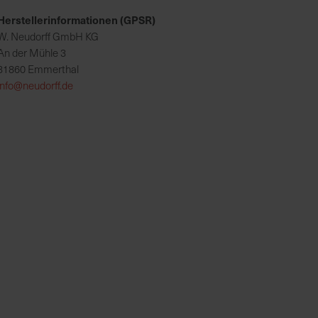
Herstellerinformationen (GPSR)
W. Neudorff GmbH KG
An der Mühle 3
31860 Emmerthal
info@neudorff.de