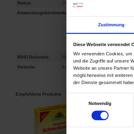
Status
Zugelassen
Anwendungsbestimmungen
HS110-FÜR DEN HAUS- UND
KLEINGARTENBEREICH
Zustimmung
ENTFÄLLT DIE
KENNZEICHNUNGSAUFLAGE
SS110: UNIVERSAL-SCHU...
Diese Webseite verwendet 
meh
Wir verwenden Cookies, um I
MHD Relevant
Nein
und die Zugriffe auf unsere 
Variante
5 x 15 g
Website an unsere Partner fü
möglicherweise mit weiteren
der Dienste gesammelt habe
Empfohlene Produkte
Einwilligungsauswahl
Notwendig