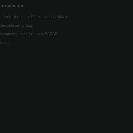
formationen
uferinformation zu Pflanzenschutzmitteln
tenschutzerklärung
formationen nach Art. 246c EGBGB
pressum