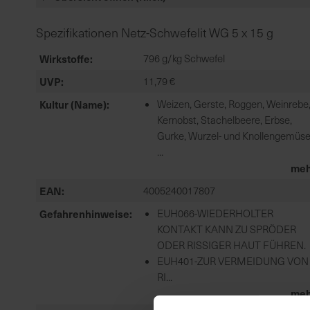
Spezifikationen Netz-Schwefelit WG 5 x 15 g
Wirkstoffe
796 g/kg Schwefel
UVP
11,79 €
Kultur (Name)
Weizen, Gerste, Roggen, Weinrebe
Kernobst, Stachelbeere, Erbse,
Gurke, Wurzel- und Knollengemüse
...
meh
EAN
4005240017807
Gefahrenhinweise
EUH066-WIEDERHOLTER
KONTAKT KANN ZU SPRÖDER
ODER RISSIGER HAUT FÜHREN.
EUH401-ZUR VERMEIDUNG VON
RI...
meh