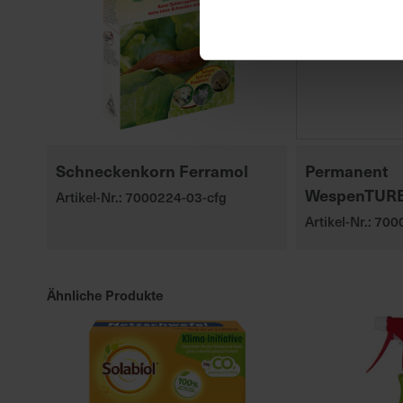
Schneckenkorn Ferramol
Permanent
WespenTUR
Artikel-Nr.: 7000224-03-cfg
Artikel-Nr.: 70
Ähnliche Produkte