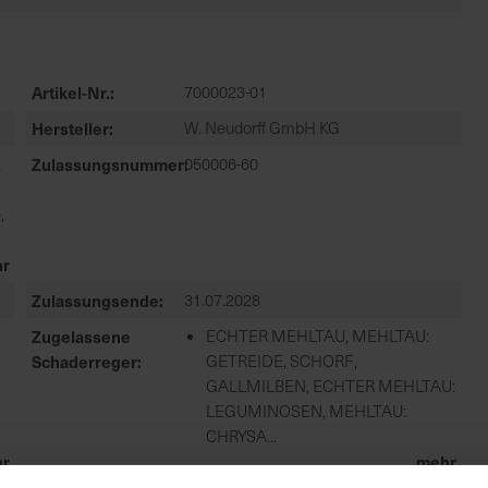
Artikel-Nr.
7000023-01
Hersteller
W. Neudorff GmbH KG
,
Zulassungsnummer
050006-60
,
r
Zulassungsende
31.07.2028
Zugelassene
ECHTER MEHLTAU, MEHLTAU:
Schaderreger
GETREIDE, SCHORF,
GALLMILBEN, ECHTER MEHLTAU:
LEGUMINOSEN, MEHLTAU:
CHRYSA...
r
mehr