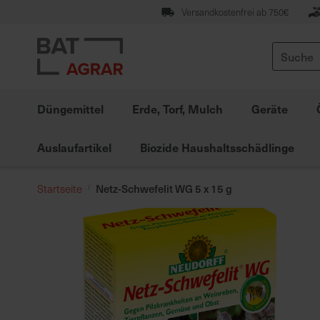
Zum
Versandkostenfrei ab 750€
Inhalt
springen
Suche
Düngemittel
Erde, Torf, Mulch
Geräte
Auslaufartikel
Biozide Haushaltsschädlinge
Netz-Schwefelit WG 5 x 15 g
Startseite
Zum
Ende
der
Bildgalerie
springen