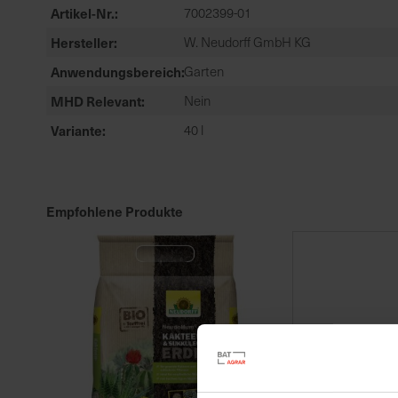
Artikel-Nr.
7002399-01
Hersteller
W. Neudorff GmbH KG
Anwendungsbereich
Garten
MHD Relevant
Nein
Variante
40 l
Empfohlene Produkte