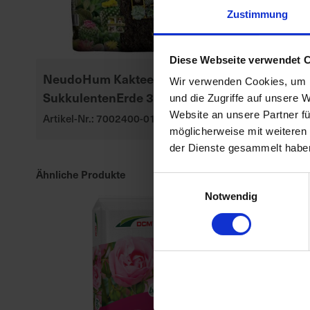
Zustimmung
Diese Webseite verwendet 
NeudoHum Kakteen- &
Substral Her
Wir verwenden Cookies, um I
SukkulentenErde 3 l
Rasendünge
und die Zugriffe auf unsere 
Website an unsere Partner fü
Artikel-Nr.: 7002400-01
Artikel-Nr.: 70
möglicherweise mit weiteren
der Dienste gesammelt habe
Ähnliche Produkte
Einwilligungsauswahl
Notwendig