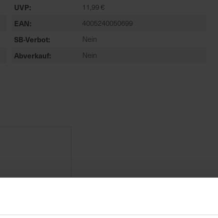
UVP
11,99 €
EAN
4005240050699
SB-Verbot
Nein
Abverkauf
Nein