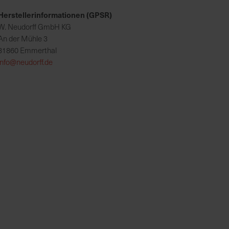
Herstellerinformationen (GPSR)
W. Neudorff GmbH KG
An der Mühle 3
31860 Emmerthal
info@neudorff.de