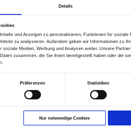
Details
Cookies
bst-
nhalte und Anzeigen zu personalisieren, Funktionen für soziale
r
Website zu analysieren. Außerdem geben wir Informationen zu I
r soziale Medien, Werbung und Analysen weiter. Unsere Partner
00790-06-cfg
 Daten zusammen, die Sie ihnen bereitgestellt haben oder die s
n.
Präferenzen
Statistiken
Nur notwendige Cookies