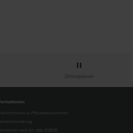
e
Zahlungspause
formationen
uferinformation zu Pflanzenschutzmitteln
tenschutzerklärung
formationen nach Art. 246c EGBGB