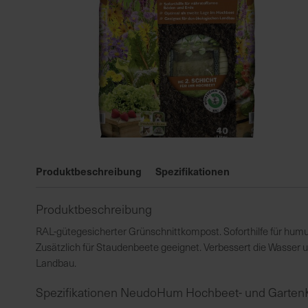
Zum
Anfang
Produktbeschreibung
Spezifikationen
der
Bildgalerie
Produktbeschreibung
springen
RAL-gütegesicherter Grünschnittkompost. Soforthilfe für hum
Zusätzlich für Staudenbeete geeignet. Verbessert die Wasser u
Landbau.
Spezifikationen NeudoHum Hochbeet- und Garten