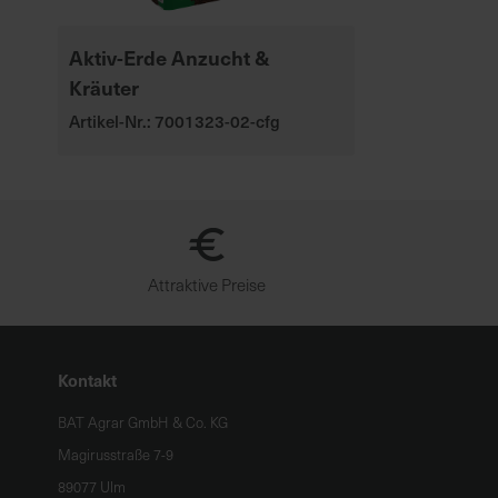
Aktiv-Erde Anzucht &
Kräuter
Artikel-Nr.: 7001323-02-cfg
Attraktive Preise
Kontakt
BAT Agrar GmbH & Co. KG
Magirusstraße 7-9
89077 Ulm