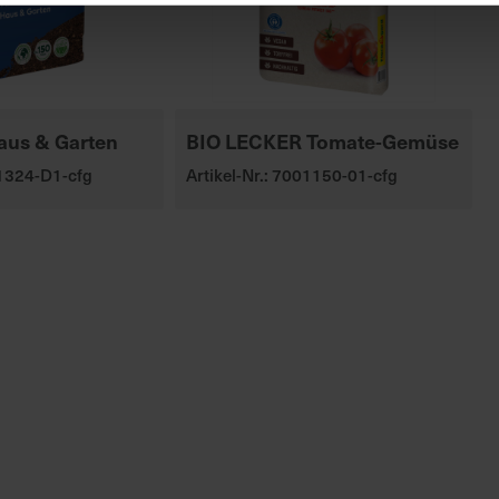
aus & Garten
BIO LECKER Tomate-Gemüse
01324-D1-cfg
Artikel-Nr.: 7001150-01-cfg