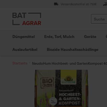
Zum
Versandkostenfrei ab 750€
Inhalt
springen
Suche
Düngemittel
Erde, Torf, Mulch
Geräte
Auslaufartikel
Biozide Haushaltsschädlinge
Startseite
NeudoHum Hochbeet- und GartenKompost 40
Zum
Ende
der
Bildgalerie
springen