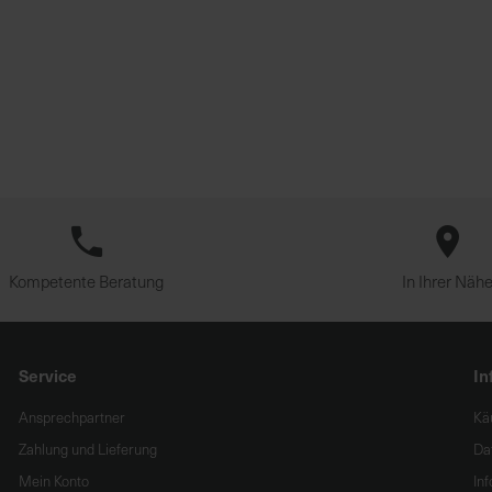
Kompetente Beratung
In Ihrer Näh
Service
In
Ansprechpartner
Kä
Zahlung und Lieferung
Da
Mein Konto
In