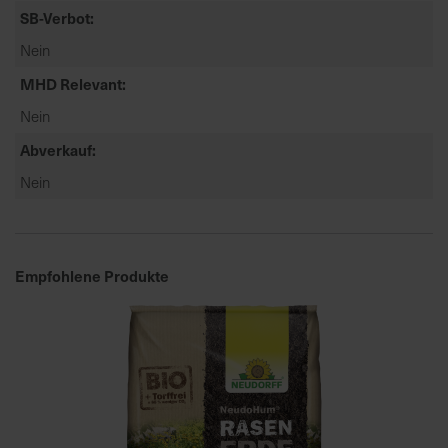
t
SB-Verbot
e
Nein
n
f
MHD Relevant
i
Nein
n
d
Abverkauf
e
Nein
n
S
i
e
Empfohlene Produkte
a
u
f
d
e
r
S
t