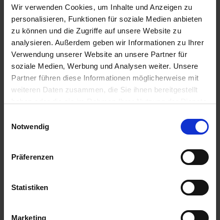
u
Wir verwenden Cookies, um Inhalte und Anzeigen zu
n
personalisieren, Funktionen für soziale Medien anbieten
g
zu können und die Zugriffe auf unsere Website zu
analysieren. Außerdem geben wir Informationen zu Ihrer
Verwendung unserer Website an unsere Partner für
soziale Medien, Werbung und Analysen weiter. Unsere
Partner führen diese Informationen möglicherweise mit
weiteren Daten zusammen, die Sie ihnen bereitgestellt
haben oder die sie im Rahmen Ihrer Nutzung der Dienste
gesammelt haben.
Einwilligungsauswahl
Notwendig
Präferenzen
CUXIN DCM Aktiv-Erde Anzucht Kräuter &
Presstöpfe 40 l
Statistiken
Artikel-Nr.: 7002420-01
Marketing