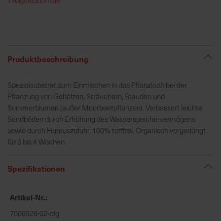
h
e
b
u
n
Produktbeschreibung
g
v
Spezialsubstrat zum Einmischen in das Pflanzloch bei der
o
Pflanzung von Gehölzen, Sträuchern, Stauden und
n
Sommerblumen (außer Moorbeetpflanzen). Verbessert leichte
V
Sandböden durch Erhöhung des Wasserspeichervermögens
e
sowie durch Humuszufuhr, 100% torffrei. Organisch vorgedüngt
r
für 3 bis 4 Wochen.
s
a
Spezifikationen
n
d
k
Artikel-Nr.
o
7000326-02-cfg
s