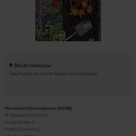
7
5
0
€
Zum
A
Anfang
l
der
l
Nicht lieferbar
Bildgalerie
e
springen
I
Das Produkt ist in Ihrer Region nicht verfügbar.
n
f
o
s
z
Herstellerinformationen (GPSR)
u
W. Neudorff GmbH KG
r
An der Mühle 3
E
31860 Emmerthal
r
info@neudorff.de