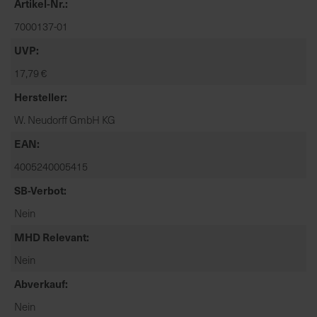
Artikel-Nr.
t
e
7000137-01
n
UVP
f
i
17,79 €
n
Hersteller
d
W. Neudorff GmbH KG
e
n
EAN
S
4005240005415
i
e
SB-Verbot
a
Nein
u
f
MHD Relevant
d
Nein
e
Abverkauf
r
S
Nein
t