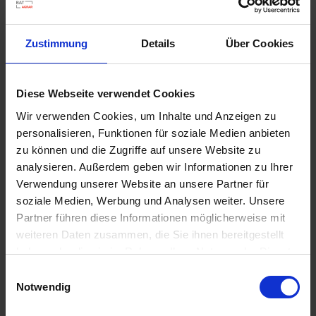
d
z
Zustimmung
Details
Über Cookies
u
v
Neudomon ApfelmadenFalle Nachfüllpack 1 Set
e
Diese Webseite verwendet Cookies
Artikel-Nr.: 7000377-01
r
l
Wir verwenden Cookies, um Inhalte und Anzeigen zu
ä
personalisieren, Funktionen für soziale Medien anbieten
s
zu können und die Zugriffe auf unsere Website zu
s
analysieren. Außerdem geben wir Informationen zu Ihrer
i
Verwendung unserer Website an unsere Partner für
g
soziale Medien, Werbung und Analysen weiter. Unsere
e
Partner führen diese Informationen möglicherweise mit
L
weiteren Daten zusammen, die Sie ihnen bereitgestellt
i
haben oder die sie im Rahmen Ihrer Nutzung der Dienste
e
gesammelt haben.
Einwilligungsauswahl
f
Notwendig
e
r