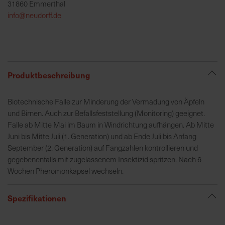
31860 Emmerthal
h
info@neudorff.de
e
b
u
n
g
Produktbeschreibung
v
o
Biotechnische Falle zur Minderung der Vermadung von Äpfeln
n
und Birnen. Auch zur Befallsfeststellung (Monitoring) geeignet.
V
Falle ab Mitte Mai im Baum in Windrichtung aufhängen. Ab Mitte
e
Juni bis Mitte Juli (1. Generation) und ab Ende Juli bis Anfang
r
September (2. Generation) auf Fangzahlen kontrollieren und
s
gegebenenfalls mit zugelassenem Insektizid spritzen. Nach 6
a
Wochen Pheromonkapsel wechseln.
n
d
k
Spezifikationen
o
s