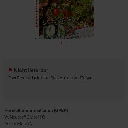
7
5
0
€
A
l
Zum
l
Anfang
e
der
I
Nicht lieferbar
Bildgalerie
n
springen
Das Produkt ist in Ihrer Region nicht verfügbar.
f
o
s
z
u
Herstellerinformationen (GPSR)
r
W. Neudorff GmbH KG
E
An der Mühle 3
r