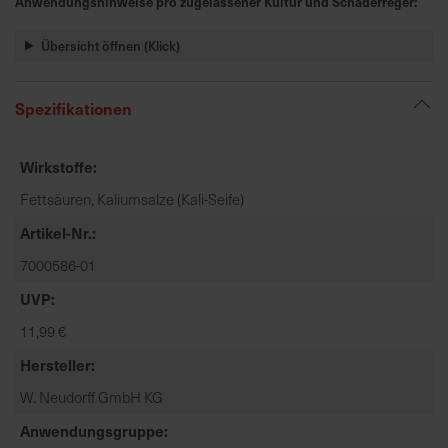
Anwendungshinweise pro zugelassener Kultur und Schaderreger:
t
e
Übersicht öffnen (Klick)
n
f
i
Spezifikationen
n
d
Wirkstoffe
e
n
Fettsäuren, Kaliumsalze (Kali-Seife)
S
Artikel-Nr.
i
e
7000586-01
a
UVP
u
11,99 €
f
d
Hersteller
e
W. Neudorff GmbH KG
r
S
Anwendungsgruppe
t