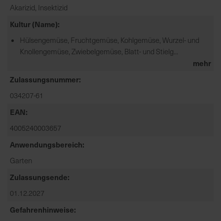
Akarizid, Insektizid
a
r
Kultur (Name)
t
Hülsengemüse, Fruchtgemüse, Kohlgemüse, Wurzel- und
s
Knollengemüse, Zwiebelgemüse, Blatt- und Stielg...
e
mehr
i
Zulassungsnummer
t
e
034207-61
EAN
S
4005240003657
c
h
Anwendungsbereich
n
Garten
e
l
Zulassungsende
l
01.12.2027
e
u
Gefahrenhinweise
n