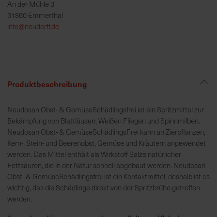
An der Mühle 3
h
31860 Emmerthal
e
info@neudorff.de
b
u
n
g
v
Produktbeschreibung
o
n
Neudosan Obst- & GemüseSchädlingsfrei ist ein Spritzmittel zur
V
Bekämpfung von Blattläusen, Weißen Fliegen und Spinnmilben.
e
Neudosan Obst- & GemüseSchädlingsFrei kann an Zierpflanzen,
r
Kern-, Stein- und Beerenobst, Gemüse und Kräutern angewendet
s
werden. Das Mittel enthält als Wirkstoff Salze natürlicher
a
Fettsäuren, die in der Natur schnell abgebaut werden. Neudosan
n
Obst- & GemüseSchädlingsfrei ist ein Kontaktmittel, deshalb ist es
d
wichtig, das die Schädlinge direkt von der Spritzbrühe getroffen
k
werden.
o
s