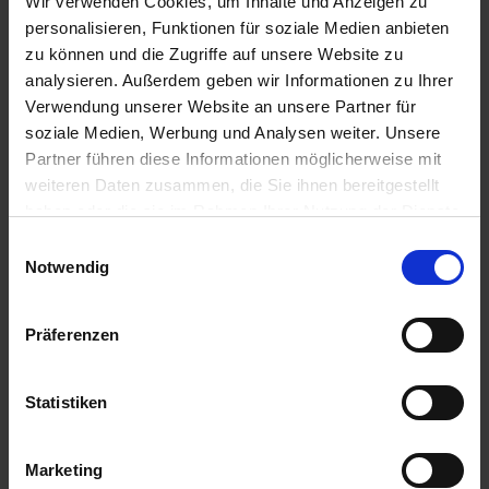
Wir verwenden Cookies, um Inhalte und Anzeigen zu
Nein
personalisieren, Funktionen für soziale Medien anbieten
Abverkauf
zu können und die Zugriffe auf unsere Website zu
Nein
analysieren. Außerdem geben wir Informationen zu Ihrer
Verwendung unserer Website an unsere Partner für
Variante
soziale Medien, Werbung und Analysen weiter. Unsere
250 ml
Partner führen diese Informationen möglicherweise mit
weiteren Daten zusammen, die Sie ihnen bereitgestellt
haben oder die sie im Rahmen Ihrer Nutzung der Dienste
gesammelt haben.
Einwilligungsauswahl
Empfohlene Produkte
Notwendig
Präferenzen
Statistiken
Marketing