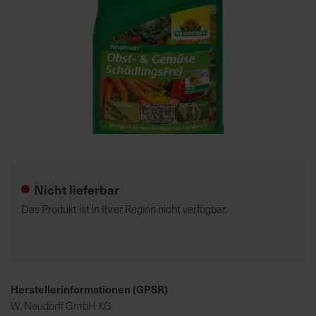
7
5
0
€
A
l
l
Zum
e
Anfang
I
der
n
Nicht lieferbar
Bildgalerie
f
springen
Das Produkt ist in Ihrer Region nicht verfügbar.
o
s
z
u
r
Herstellerinformationen (GPSR)
E
W. Neudorff GmbH KG
r