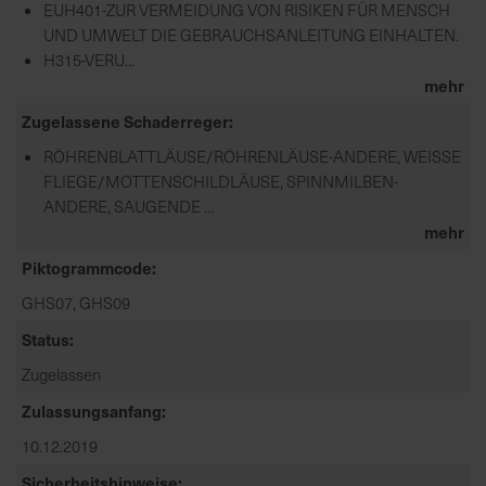
EUH401-ZUR VERMEIDUNG VON RISIKEN FÜR MENSCH
d
UND UMWELT DIE GEBRAUCHSANLEITUNG EINHALTEN.
z
H315-VERU...
u
mehr
v
Zugelassene Schaderreger
e
r
RÖHRENBLATTLÄUSE/RÖHRENLÄUSE-ANDERE, WEISSE
l
FLIEGE/MOTTENSCHILDLÄUSE, SPINNMILBEN-
ä
ANDERE, SAUGENDE ...
s
mehr
s
Piktogrammcode
i
g
GHS07, GHS09
e
Status
L
i
Zugelassen
e
Zulassungsanfang
f
10.12.2019
e
r
Sicherheitshinweise