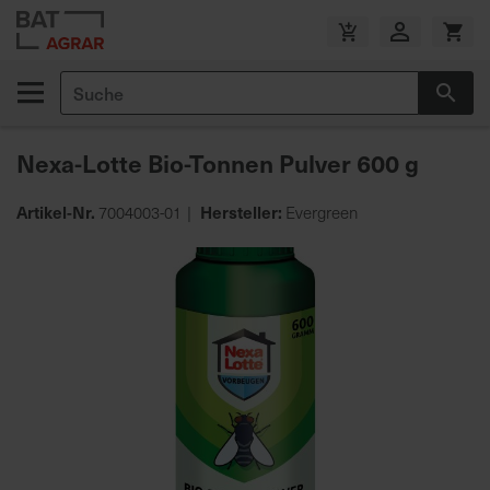
Zum
Inhalt
V
springen
e
Suche
r
Suc
s
a
Nexa-Lotte Bio-Tonnen Pulver 600 g
n
d
Artikel-Nr.
Hersteller:
7004003-01
Evergreen
k
o
Zum
s
Ende
t
der
e
Bildgalerie
n
springen
f
r
e
i
a
b