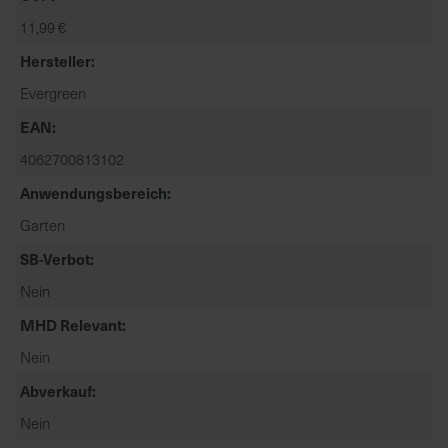
t
11,99 €
e
n
Hersteller
f
Evergreen
i
n
EAN
d
4062700813102
e
Anwendungsbereich
n
S
Garten
i
SB-Verbot
e
a
Nein
u
MHD Relevant
f
d
Nein
e
Abverkauf
r
Nein
S
t