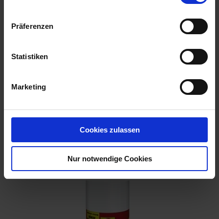
Präferenzen
Statistiken
Marketing
Cookies zulassen
Nexa-Lotte Bettwanzen Leimfalle 2 Stück
Artikel-Nr.: 7004002-01
Nur notwendige Cookies