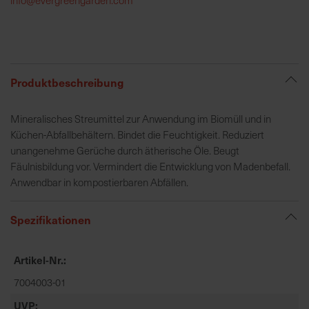
h
e
b
u
n
Produktbeschreibung
g
v
Mineralisches Streumittel zur Anwendung im Biomüll und in
o
Küchen-Abfallbehältern. Bindet die Feuchtigkeit. Reduziert
n
unangenehme Gerüche durch ätherische Öle. Beugt
V
Fäulnisbildung vor. Vermindert die Entwicklung von Madenbefall.
e
Anwendbar in kompostierbaren Abfällen.
r
s
Spezifikationen
a
n
d
Artikel-Nr.
k
7004003-01
o
s
UVP