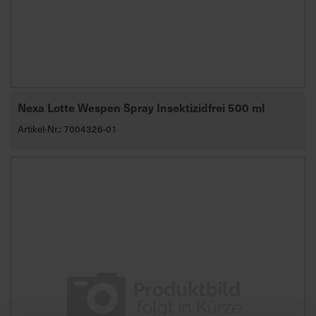
d
z
u
v
e
r
Nexa Lotte Wespen Spray Insektizidfrei 500 ml
l
ä
Artikel-Nr.: 7004326-01
s
s
i
g
e
L
i
e
f
e
r