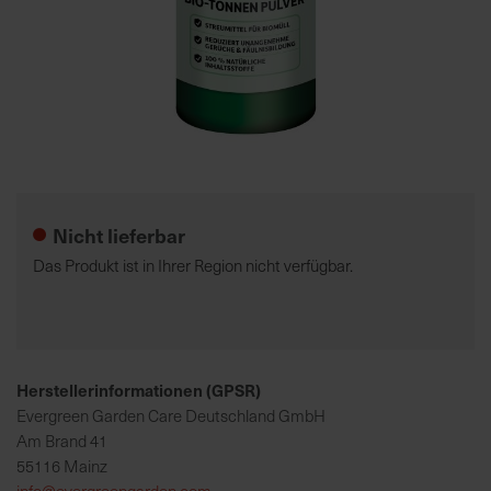
7
5
0
€
Zum
A
Anfang
l
der
l
Nicht lieferbar
Bildgalerie
e
springen
I
Das Produkt ist in Ihrer Region nicht verfügbar.
n
f
o
s
z
Herstellerinformationen (GPSR)
u
Evergreen Garden Care Deutschland GmbH
r
Am Brand 41
E
55116 Mainz
r
info@evergreengarden.com