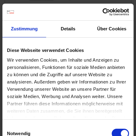
u
n
g
Zustimmung
Details
Über Cookies
Diese Webseite verwendet Cookies
Wir verwenden Cookies, um Inhalte und Anzeigen zu
Substral Herbst-Rasendünger
personalisieren, Funktionen für soziale Medien anbieten
zu können und die Zugriffe auf unsere Website zu
Artikel-Nr.: 7000790-06-cfg
analysieren. Außerdem geben wir Informationen zu Ihrer
Verwendung unserer Website an unsere Partner für
Ähnliche Produkte
soziale Medien, Werbung und Analysen weiter. Unsere
Partner führen diese Informationen möglicherweise mit
weiteren Daten zusammen, die Sie ihnen bereitgestellt
haben oder die sie im Rahmen Ihrer Nutzung der Dienste
gesammelt haben.
Einwilligungsauswahl
Notwendig