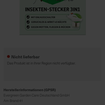
7
5
0
€
A
l
Zum
l
Anfang
e
der
Nicht lieferbar
I
Bildgalerie
n
springen
Das Produkt ist in Ihrer Region nicht verfügbar.
f
o
s
z
u
Herstellerinformationen (GPSR)
r
Evergreen Garden Care Deutschland GmbH
E
Am Brand 41
r