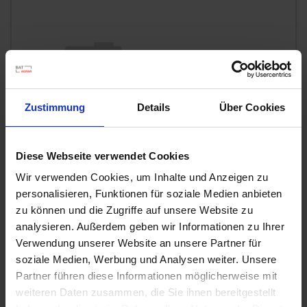
u
n
g
Zustimmung
Details
Über Cookies
Diese Webseite verwendet Cookies
Wir verwenden Cookies, um Inhalte und Anzeigen zu
personalisieren, Funktionen für soziale Medien anbieten
zu können und die Zugriffe auf unsere Website zu
analysieren. Außerdem geben wir Informationen zu Ihrer
Permanent WespenTURBOSpray
Verwendung unserer Website an unsere Partner für
Artikel-Nr.: 7000616-02-cfg
soziale Medien, Werbung und Analysen weiter. Unsere
Partner führen diese Informationen möglicherweise mit
weiteren Daten zusammen, die Sie ihnen bereitgestellt
Ähnliche Produkte