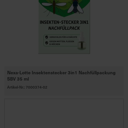
d
z
u
v
e
r
l
ä
s
s
i
Nexa-Lotte Insektenstecker 3in1 Nachfüllpackung
SBV 35 ml
g
e
Artikel-Nr.: 7000374-02
L
i
e
f
e
r