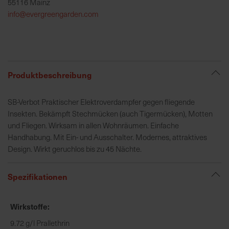
55116 Mainz
h
info@evergreengarden.com
e
b
u
n
g
Produktbeschreibung
v
o
SB-Verbot Praktischer Elektroverdampfer gegen fliegende
n
Insekten. Bekämpft Stechmücken (auch Tigermücken), Motten
V
und Fliegen. Wirksam in allen Wohnräumen. Einfache
e
Handhabung. Mit Ein- und Ausschalter. Modernes, attraktives
r
Design. Wirkt geruchlos bis zu 45 Nächte.
s
a
n
Spezifikationen
d
k
Wirkstoffe
o
s
9.72 g/l Prallethrin