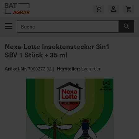
Zum
Inhalt
V
springen
e
Suche
r
Suc
s
a
Nexa-Lotte Insektenstecker 3in1
n
SBV 1 Stück + 35 ml
d
k
o
Artikel-Nr.
Hersteller:
7000373-02
Evergreen
s
Zum
t
Ende
e
der
n
Bildgalerie
f
springen
r
e
i
a
b