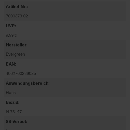
t
Artikel-Nr.
e
7000373-02
n
f
UVP
i
9,99 €
n
d
Hersteller
e
Evergreen
n
S
EAN
i
4062700239025
e
Anwendungsbereich
a
u
Haus
f
Biozid
d
e
N-73147
r
SB-Verbot
S
t