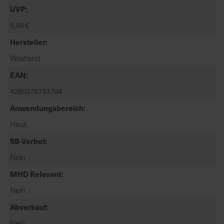
t
UVP
e
5,99 €
n
f
Hersteller
i
Westland
n
d
EAN
e
4260376733704
n
Anwendungsbereich
S
i
Haus
e
SB-Verbot
a
u
Nein
f
MHD Relevant
d
e
Nein
r
Abverkauf
S
Nein
t