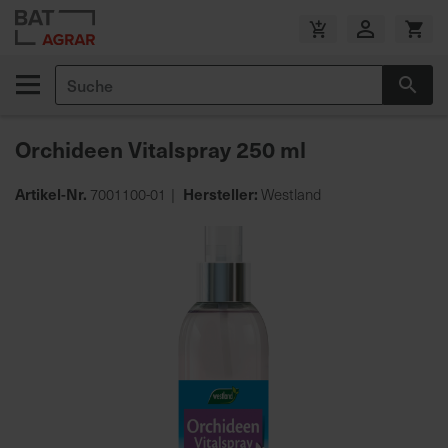
Zum
Inhalt
V
springen
e
Suche
r
Suc
s
a
Orchideen Vitalspray 250 ml
n
d
Artikel-Nr.
Hersteller:
7001100-01
Westland
k
o
Zum
s
Ende
t
der
e
Bildgalerie
n
springen
f
r
e
i
a
b