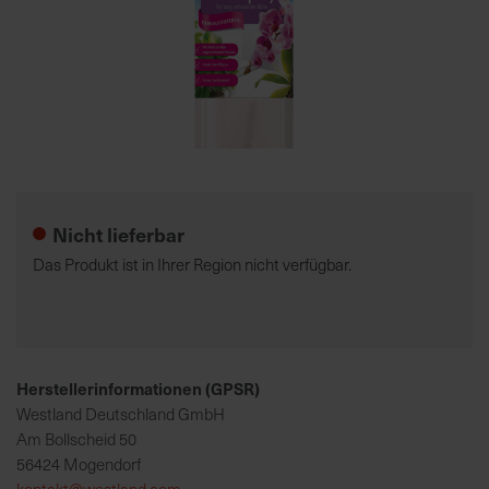
7
5
0
€
Zum
A
Anfang
l
der
l
Nicht lieferbar
Bildgalerie
e
springen
I
Das Produkt ist in Ihrer Region nicht verfügbar.
n
f
o
s
z
Herstellerinformationen (GPSR)
u
Westland Deutschland GmbH
r
Am Bollscheid 50
E
56424 Mogendorf
r
kontakt@westland.com