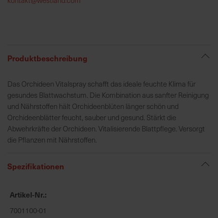
h
e
b
u
n
Produktbeschreibung
g
v
Das Orchideen Vitalspray schafft das ideale feuchte Klima für
o
gesundes Blattwachstum. Die Kombination aus sanfter Reinigung
n
und Nährstoffen hält Orchideenblüten länger schön und
V
Orchideenblätter feucht, sauber und gesund. Stärkt die
e
Abwehrkräfte der Orchideen. Vitalisierende Blattpflege. Versorgt
r
die Pflanzen mit Nährstoffen.
s
a
Spezifikationen
n
d
k
Artikel-Nr.
o
7001100-01
s