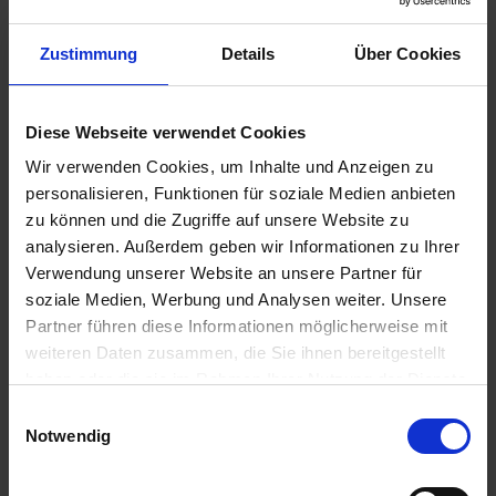
u
n
Zustimmung
Details
Über Cookies
g
Diese Webseite verwendet Cookies
Seramis Outdoor Pflanz-Gran. Beet-, Balkon- &
Kübelpflanz
Wir verwenden Cookies, um Inhalte und Anzeigen zu
personalisieren, Funktionen für soziale Medien anbieten
Artikel-Nr.: 7000835-01-cfg
zu können und die Zugriffe auf unsere Website zu
analysieren. Außerdem geben wir Informationen zu Ihrer
Ähnliche Produkte
Verwendung unserer Website an unsere Partner für
soziale Medien, Werbung und Analysen weiter. Unsere
Partner führen diese Informationen möglicherweise mit
weiteren Daten zusammen, die Sie ihnen bereitgestellt
haben oder die sie im Rahmen Ihrer Nutzung der Dienste
gesammelt haben.
Einwilligungsauswahl
Notwendig