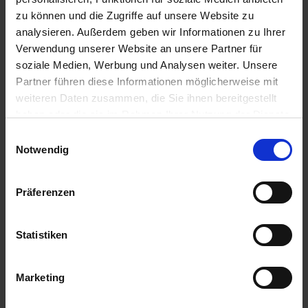
u
zu können und die Zugriffe auf unsere Website zu
n
analysieren. Außerdem geben wir Informationen zu Ihrer
g
Verwendung unserer Website an unsere Partner für
soziale Medien, Werbung und Analysen weiter. Unsere
Partner führen diese Informationen möglicherweise mit
weiteren Daten zusammen, die Sie ihnen bereitgestellt
haben oder die sie im Rahmen Ihrer Nutzung der Dienste
gesammelt haben.
Einwilligungsauswahl
Notwendig
Präferenzen
Orus-Pflanzenaktiv
Artikel-Nr.: 7000042-02-cfg
Statistiken
Marketing