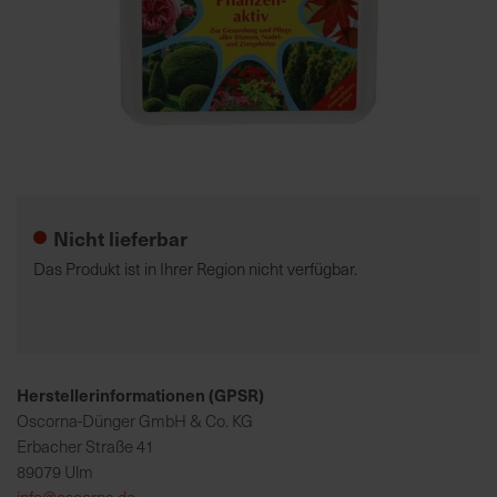
7
5
0
€
Zum
A
Anfang
l
der
l
Nicht lieferbar
Bildgalerie
e
springen
I
Das Produkt ist in Ihrer Region nicht verfügbar.
n
f
o
s
z
Herstellerinformationen (GPSR)
u
Oscorna-Dünger GmbH & Co. KG
r
Erbacher Straße 41
E
89079 Ulm
r
info@oscorna.de