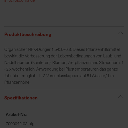
h
e
b
u
n
Produktbeschreibung
g
v
Organischer NPK-Dünger 1,5-0,5-,0,8. Dieses Pflanzenhilfsmittel
o
bewirkt die Verbesserung der Lebensbedingungen von Laub- und
n
Nadelbäumen (Koniferen), Blumen, Zierpflanzen und Sträuchern. 1
V
- 2 x wöchentlich, Anwendung bei Plustemperaturen das ganze
e
Jahr über möglich. 1 - 2 Verschlusskappen auf 5 l Wasser/1 m
r
Pflanzenhöhe.
s
a
Spezifikationen
n
d
k
Artikel-Nr.
o
7000042-02-cfg
s