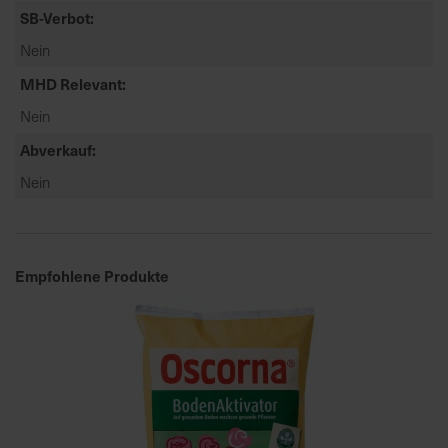
t
SB-Verbot
e
Nein
n
f
MHD Relevant
i
Nein
n
d
Abverkauf
e
Nein
n
S
i
e
Empfohlene Produkte
a
u
f
d
e
r
S
t