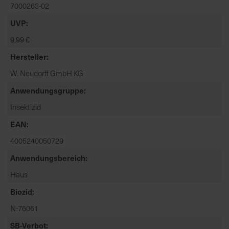
t
7000263-02
e
UVP
n
9,99 €
f
i
Hersteller
n
W. Neudorff GmbH KG
d
e
Anwendungsgruppe
n
Insektizid
S
i
EAN
e
4005240050729
a
Anwendungsbereich
u
f
Haus
d
Biozid
e
r
N-76061
S
SB-Verbot
t