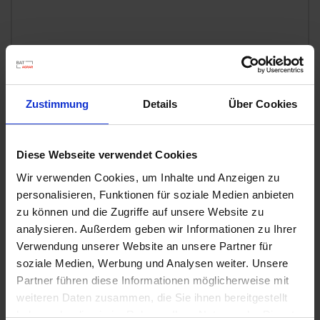
u
n
g
Zustimmung
Details
Über Cookies
Diese Webseite verwendet Cookies
Wir verwenden Cookies, um Inhalte und Anzeigen zu
personalisieren, Funktionen für soziale Medien anbieten
zu können und die Zugriffe auf unsere Website zu
analysieren. Außerdem geben wir Informationen zu Ihrer
Permanent WespenTURBOSpray
Verwendung unserer Website an unsere Partner für
soziale Medien, Werbung und Analysen weiter. Unsere
Artikel-Nr.: 7000616-02-cfg
Partner führen diese Informationen möglicherweise mit
weiteren Daten zusammen, die Sie ihnen bereitgestellt
Ähnliche Produkte
haben oder die sie im Rahmen Ihrer Nutzung der Dienste