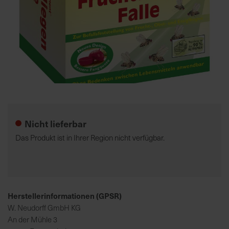
7
5
0
€
A
l
Zum
l
Anfang
e
der
Nicht lieferbar
I
Bildgalerie
n
springen
Das Produkt ist in Ihrer Region nicht verfügbar.
f
o
s
z
u
Herstellerinformationen (GPSR)
r
W. Neudorff GmbH KG
E
An der Mühle 3
r