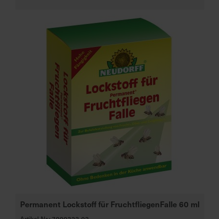
Permanent Lockstoff für FruchtfliegenFalle 60 ml
Artikel-Nr.: 7000323-02