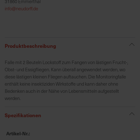
31860 Emmerthal
h
info@neudorff.de
e
b
u
n
g
Produktbeschreibung
v
o
Falle mit 2 Beuteln Lockstoff zum Fangen von lästigen Frucht-,
n
Obst- und Essigfliegen. Kann überall angewendet werden, wo
V
diese lästigen kleinen Fliegen auftauchen. Die Monitoringfalle
e
enthält keine insektiziden Wirkstoffe und kann daher ohne
r
Bedenken auch in der Nähe von Lebensmitteln aufgestellt
s
werden.
a
n
d
Spezifikationen
k
o
Artikel-Nr.
s