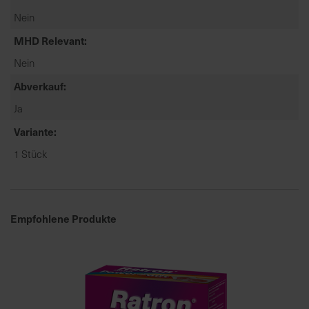
a
Nein
r
MHD Relevant
t
Nein
s
e
Abverkauf
i
Ja
t
e
Variante
1 Stück
S
c
h
n
Empfohlene Produkte
e
l
l
e
u
n