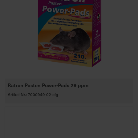
d
z
u
v
e
r
l
ä
s
s
i
g
Ratron Pasten Power-Pads 29 ppm
e
Artikel-Nr.: 7000949-02-cfg
L
i
e
f
e
r