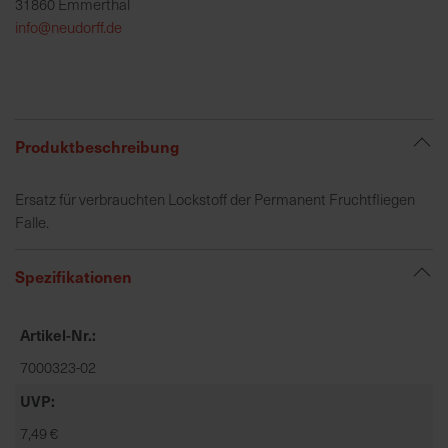
31860 Emmerthal
h
info@neudorff.de
e
b
u
n
g
Produktbeschreibung
v
o
Ersatz für verbrauchten Lockstoff der Permanent Fruchtfliegen
n
Falle.
V
e
r
Spezifikationen
s
a
Artikel-Nr.
n
d
7000323-02
k
UVP
o
7,49 €
s