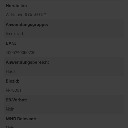
t
Hersteller
e
W. Neudorff GmbH KG
n
f
Anwendungsgruppe
i
Insektizid
n
d
EAN
e
4005240050736
n
Anwendungsbereich
S
i
Haus
e
Biozid
a
u
N-76061
f
SB-Verbot
d
e
Nein
r
MHD Relevant
S
Nein
t