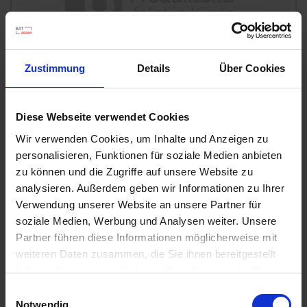
u
n
g
Zustimmung
Details
Über Cookies
Diese Webseite verwendet Cookies
Wir verwenden Cookies, um Inhalte und Anzeigen zu
personalisieren, Funktionen für soziale Medien anbieten
Permanent WespenTURBOSpray
zu können und die Zugriffe auf unsere Website zu
analysieren. Außerdem geben wir Informationen zu Ihrer
Artikel-Nr.: 7000616-02-cfg
Verwendung unserer Website an unsere Partner für
soziale Medien, Werbung und Analysen weiter. Unsere
Ähnliche Produkte
Partner führen diese Informationen möglicherweise mit
weiteren Daten zusammen, die Sie ihnen bereitgestellt
haben oder die sie im Rahmen Ihrer Nutzung der Dienste
gesammelt haben.
Einwilligungsauswahl
Notwendig