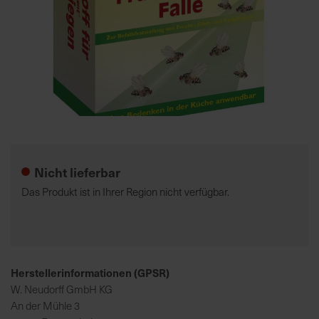
7
5
0
€
A
l
Zum
l
Anfang
e
der
Nicht lieferbar
I
Bildgalerie
n
springen
Das Produkt ist in Ihrer Region nicht verfügbar.
f
o
s
z
u
Herstellerinformationen (GPSR)
r
W. Neudorff GmbH KG
E
An der Mühle 3
r