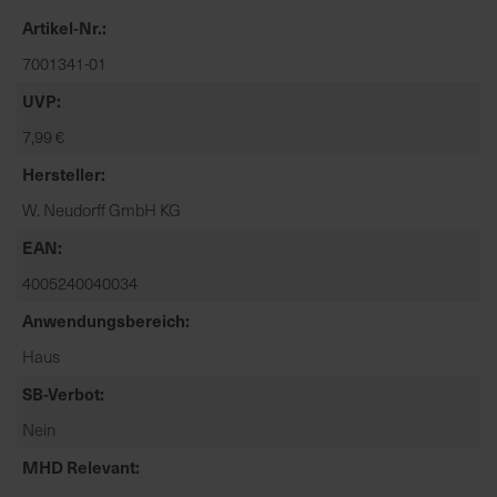
t
Artikel-Nr.
e
n
7001341-01
f
UVP
i
7,99 €
n
d
Hersteller
e
W. Neudorff GmbH KG
n
S
EAN
i
4005240040034
e
a
Anwendungsbereich
u
Haus
f
SB-Verbot
d
e
Nein
r
MHD Relevant
S
t