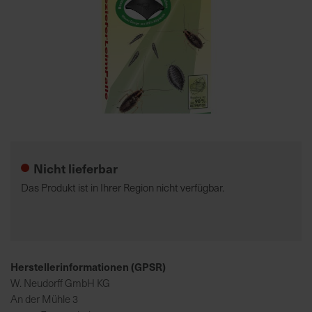
7
5
0
€
A
l
Zum
l
Anfang
e
der
Nicht lieferbar
I
Bildgalerie
n
springen
Das Produkt ist in Ihrer Region nicht verfügbar.
f
o
s
z
u
Herstellerinformationen (GPSR)
r
W. Neudorff GmbH KG
E
An der Mühle 3
r