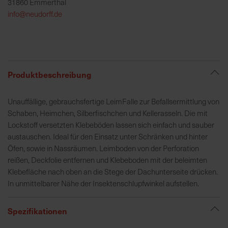
31860 Emmerthal
h
info@neudorff.de
e
b
u
n
g
Produktbeschreibung
v
o
Unauffällige, gebrauchsfertige LeimFalle zur Befallsermittlung von
n
Schaben, Heimchen, Silberfischchen und Kellerasseln. Die mit
V
Lockstoff versetzten Klebeböden lassen sich einfach und sauber
e
austauschen. Ideal für den Einsatz unter Schränken und hinter
r
Öfen, sowie in Nassräumen. Leimboden von der Perforation
s
reißen, Deckfolie entfernen und Klebeboden mit der beleimten
a
Klebefläche nach oben an die Stege der Dachunterseite drücken.
n
In unmittelbarer Nähe der Insektenschlupfwinkel aufstellen.
d
k
o
Spezifikationen
s