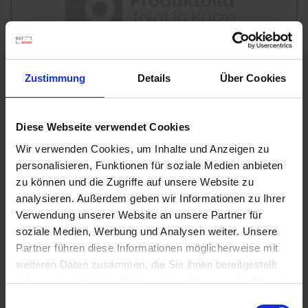
u
n
g
Zustimmung
Details
Über Cookies
Diese Webseite verwendet Cookies
Wir verwenden Cookies, um Inhalte und Anzeigen zu
personalisieren, Funktionen für soziale Medien anbieten
Permanent WespenTURBOSpray
zu können und die Zugriffe auf unsere Website zu
Artikel-Nr.: 7000616-02-cfg
analysieren. Außerdem geben wir Informationen zu Ihrer
Verwendung unserer Website an unsere Partner für
soziale Medien, Werbung und Analysen weiter. Unsere
Ähnliche Produkte
Partner führen diese Informationen möglicherweise mit
weiteren Daten zusammen, die Sie ihnen bereitgestellt
haben oder die sie im Rahmen Ihrer Nutzung der Dienste
gesammelt haben.
Einwilligungsauswahl