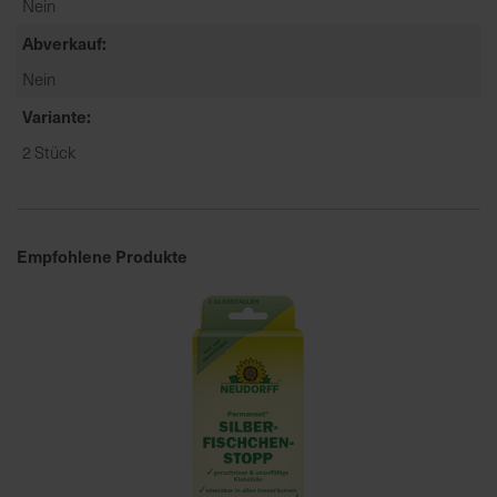
Nein
a
Abverkauf
r
t
Nein
s
Variante
e
2 Stück
i
t
e
Empfohlene Produkte
S
c
h
n
e
l
l
e
u
n