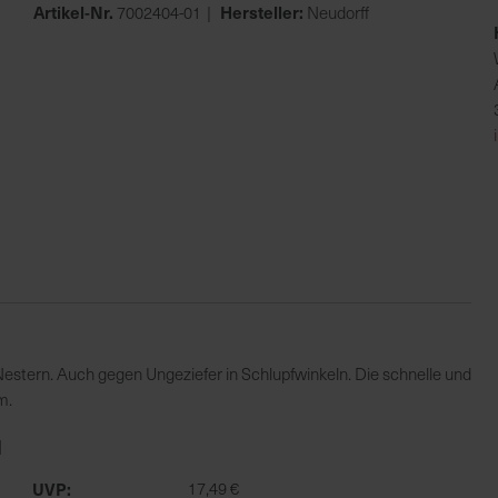
Artikel-Nr.
Hersteller:
7002404-01
Neudorff
stern. Auch gegen Ungeziefer in Schlupfwinkeln. Die schnelle und
m.
l
UVP
17,49 €