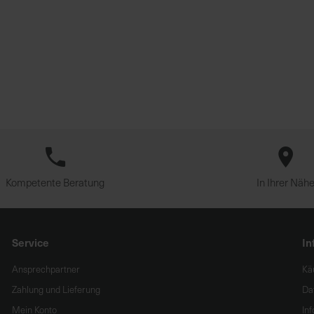
Kompetente Beratung
In Ihrer Näh
Service
In
Ansprechpartner
Kä
Zahlung und Lieferung
Da
Mein Konto
In