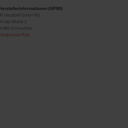
Herstellerinformationen (GPSR)
W. Neudorff GmbH KG
An der Mühle 3
31860 Emmerthal
info@neudorff.de