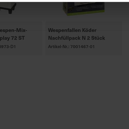
espen-Mix-
Wespenfallen Köder
splay 72 ST
Nachfüllpack N 2 Stück
03973-D1
Artikel-Nr.: 7001467-01