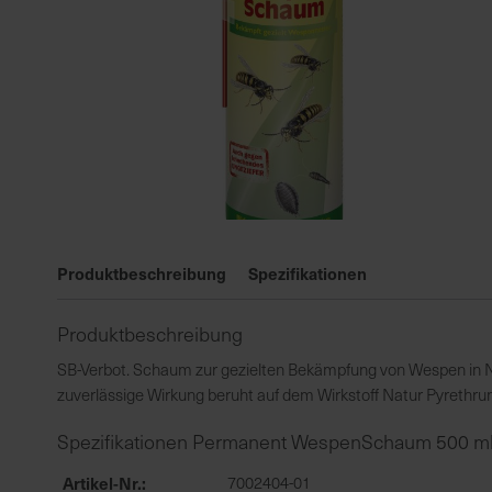
Zum
Anfang
Produktbeschreibung
Spezifikationen
der
Bildgalerie
Produktbeschreibung
springen
SB-Verbot. Schaum zur gezielten Bekämpfung von Wespen in Ne
zuverlässige Wirkung beruht auf dem Wirkstoff Natur Pyrethru
Spezifikationen Permanent WespenSchaum 500 m
Artikel-Nr.
7002404-01