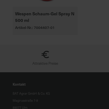
Wespen Schaum-Gel Spray N
500 ml
Artikel-Nr.: 7004407-01
Attraktive Preise
Kontakt
BAT Agrar GmbH & Co. KG
Magirusstraße 7-9
89077 Ulm