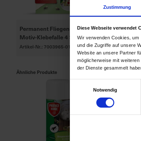
Zustimmung
Permanent FliegenStopp
Permanent
Diese Webseite verwendet 
Motiv-Klebefalle 4 Stück
WespenTUR
Wir verwenden Cookies, um I
und die Zugriffe auf unsere 
Artikel-Nr.: 7003965-01
Artikel-Nr.: 70
Website an unsere Partner fü
möglicherweise mit weiteren
der Dienste gesammelt habe
Ähnliche Produkte
Einwilligungsauswahl
Notwendig