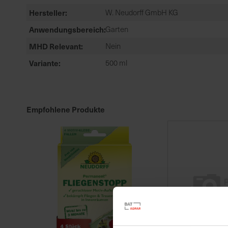
Hersteller
W. Neudorff GmbH KG
Anwendungsbereich
Garten
MHD Relevant
Nein
Variante
500 ml
Empfohlene Produkte