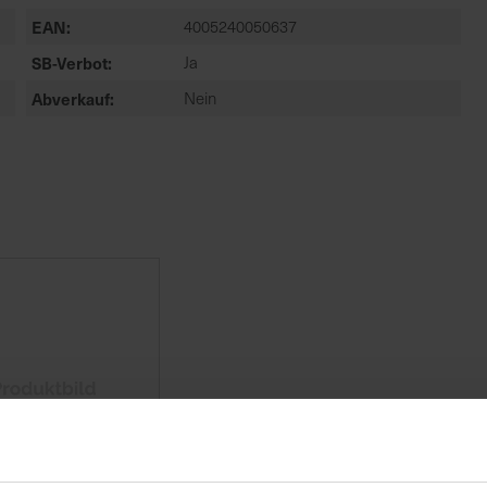
EAN
4005240050637
SB-Verbot
Ja
Abverkauf
Nein