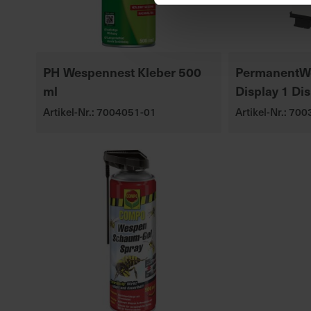
PH Wespennest Kleber 500
PermanentW
ml
Display 1 Di
Artikel-Nr.: 7004051-01
Artikel-Nr.: 70