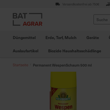
Zum
Versandkostenfrei ab 750€
Inhalt
springen
Suche
Düngemittel
Erde, Torf, Mulch
Geräte
Auslaufartikel
Biozide Haushaltsschädlinge
Startseite
Permanent WespenSchaum 500 ml
Zum
Ende
der
Bildgalerie
springen