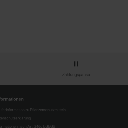
e
Zahlungspause
formationen
uferinformation zu Pflanzenschutzmitteln
tenschutzerklärung
formationen nach Art. 246c EGBGB