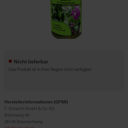
7
5
0
€
Zum
A
Anfang
l
der
l
Nicht lieferbar
Bildgalerie
e
springen
I
Das Produkt ist in Ihrer Region nicht verfügbar.
n
f
o
s
z
Herstellerinformationen (GPSR)
u
F. Schacht GmbH & Co. KG
r
Bültenweg 48
E
38106 Braunschweig
r
info@schacht.de