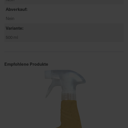
a
Abverkauf
r
Nein
t
s
Variante
e
500 ml
i
t
e
Empfohlene Produkte
S
c
h
n
e
l
l
e
u
n