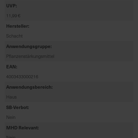
t
UVP
e
11,99 €
n
f
Hersteller
i
Schacht
n
d
Anwendungsgruppe
e
Pflanzenstärkungsmittel
n
EAN
S
i
4003433000216
e
Anwendungsbereich
a
u
Haus
f
SB-Verbot
d
e
Nein
r
MHD Relevant
S
Nein
t