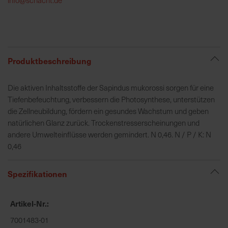
h
e
b
u
n
Produktbeschreibung
g
v
Die aktiven Inhaltsstoffe der Sapindus mukorossi sorgen für eine
o
Tiefenbefeuchtung, verbessern die Photosynthese, unterstützen
n
die Zellneubildung, fördern ein gesundes Wachstum und geben
V
natürlichen Glanz zurück. Trockenstresserscheinungen und
e
andere Umwelteinflüsse werden gemindert. N 0,46. N / P / K: N
r
0,46
s
a
Spezifikationen
n
d
k
Artikel-Nr.
o
7001483-01
s