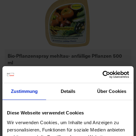
d
z
u
v
e
r
l
Bio-Pflanzenspray mehltau- anfällige Pflanzen 500
ä
ml
s
s
Artikel-Nr.: 7000513-01
i
g
e
Zustimmung
Details
Über Cookies
L
i
e
Diese Webseite verwendet Cookies
f
Wir verwenden Cookies, um Inhalte und Anzeigen zu
e
personalisieren, Funktionen für soziale Medien anbieten
r