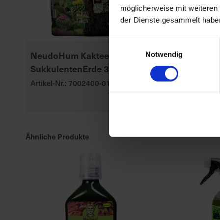
möglicherweise mit weiteren
der Dienste gesammelt habe
Einwilligungsauswahl
NeudoHum Kakteen- &
Seramis Outd
Notwendig
SukkulentenErde 3 l
Gran. Beet-,
Kübelpflanz
Artikel-Nr.: 7002400-01
Artikel-Nr.: 70
Ähnliche Produkte