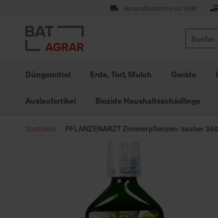
Zum
Versandkostenfrei ab 750€
Inhalt
springen
Suche
Düngemittel
Erde, Torf, Mulch
Geräte
Auslaufartikel
Biozide Haushaltsschädlinge
PFLANZENARZT Zimmerpflanzen- zauber 350
Startseite
Zum
Ende
der
Bildgalerie
springen