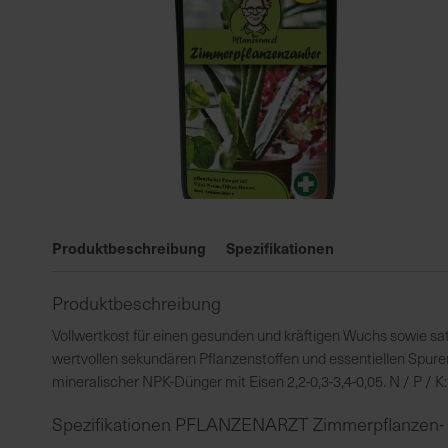
Zum
Anfang
Produktbeschreibung
Spezifikationen
der
Bildgalerie
Produktbeschreibung
springen
Vollwertkost für einen gesunden und kräftigen Wuchs sowie sat
wertvollen sekundären Pflanzenstoffen und essentiellen Spu
mineralischer NPK-Dünger mit Eisen 2,2-0,3-3,4-0,05. N / P / K: 
Spezifikationen PFLANZENARZT Zimmerpflanzen- 