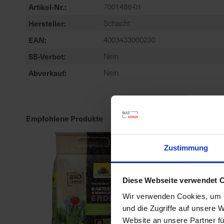
Artikel-Nr.
7001486-01
Hersteller
Schacht
EAN
4003433000230
SB-Verbot
Nein
Abverkauf
Nein
Empfohlene Produkte
Zustimmung
Diese Webseite verwendet 
Wir verwenden Cookies, um I
und die Zugriffe auf unsere 
Website an unsere Partner fü