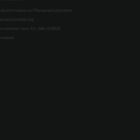
uferinformation zu Pflanzenschutzmitteln
tenschutzerklärung
formationen nach Art. 246c EGBGB
pressum