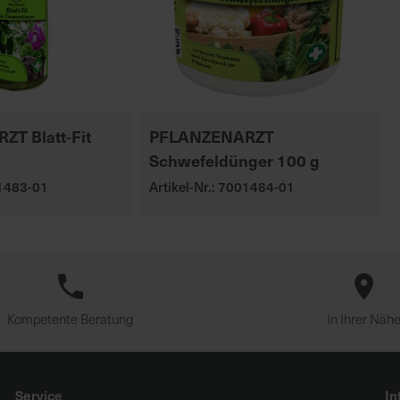
T Blatt-Fit
PFLANZENARZT
Schwefeldünger 100 g
01483-01
Artikel-Nr.: 7001484-01
Kompetente Beratung
In Ihrer Näh
Service
In