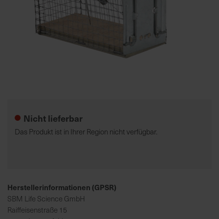
7
5
0
€
A
l
Zum
l
Anfang
e
der
Nicht lieferbar
I
Bildgalerie
n
springen
Das Produkt ist in Ihrer Region nicht verfügbar.
f
o
s
z
u
Herstellerinformationen (GPSR)
r
SBM Life Science GmbH
E
Raiffeisenstraße 15
r