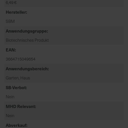
6,49 €
t
e
Hersteller
n
SBM
f
i
Anwendungsgruppe
n
Biotechnisches Produkt
d
e
EAN
n
3664715049654
S
Anwendungsbereich
i
e
Garten, Haus
a
SB-Verbot
u
f
Nein
d
MHD Relevant
e
r
Nein
S
Abverkauf
t