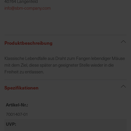
40764 Langenfeld
h
info@sbm-company.com
e
b
u
n
g
Produktbeschreibung
v
o
Klassische Lebendfalle aus Draht zum Fangen lebendiger Mäuse
n
mit dem Ziel, diese später an geeigneter Stelle wieder in die
V
Freiheit zu entlassen.
e
r
s
Spezifikationen
a
n
Artikel-Nr.
d
k
7001407-01
o
UVP
s