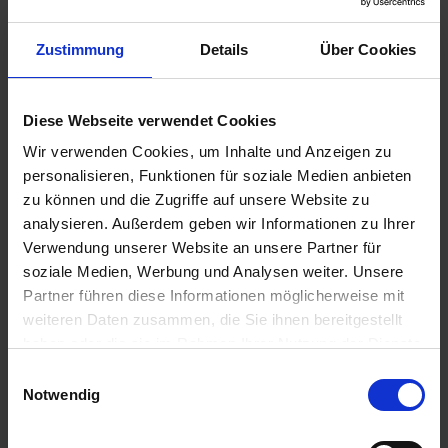
u
n
Zustimmung
Details
Über Cookies
g
Diese Webseite verwendet Cookies
PH Rodicum Mäuseköder
Wir verwenden Cookies, um Inhalte und Anzeigen zu
personalisieren, Funktionen für soziale Medien anbieten
Artikel-Nr.: 7000960-01-cfg
zu können und die Zugriffe auf unsere Website zu
analysieren. Außerdem geben wir Informationen zu Ihrer
Ähnliche Produkte
Verwendung unserer Website an unsere Partner für
soziale Medien, Werbung und Analysen weiter. Unsere
Partner führen diese Informationen möglicherweise mit
weiteren Daten zusammen, die Sie ihnen bereitgestellt
haben oder die sie im Rahmen Ihrer Nutzung der Dienste
gesammelt haben.
Einwilligungsauswahl
Notwendig