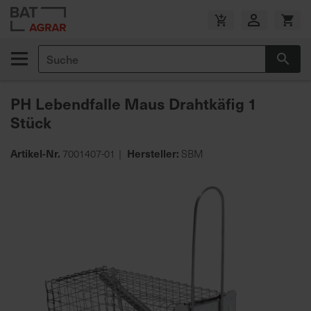
Zum
Inhalt
V
springen
e
Suche
r
Suc
s
a
PH Lebendfalle Maus Drahtkäfig 1
n
Stück
d
k
o
Artikel-Nr.
Hersteller:
7001407-01
SBM
s
Zum
t
Ende
e
der
n
Bildgalerie
f
springen
r
e
i
a
b