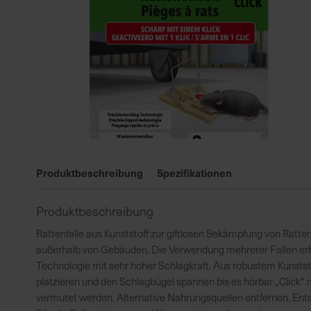
Zum
Anfang
Produktbeschreibung
Spezifikationen
der
Bildgalerie
Produktbeschreibung
springen
Rattenfalle aus Kunststoff zur giftlosen Bekämpfung von Ratte
außerhalb von Gebäuden. Die Verwendung mehrerer Fallen erhöh
Technologie mit sehr hoher Schlagkraft. Aus robustem Kunstst
platzieren und den Schlagbügel spannen bis es hörbar „Click“ 
vermutet werden. Alternative Nahrungsquellen entfernen. Ent