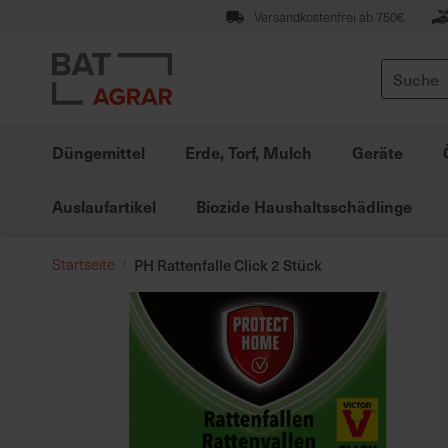
Zum
Versandkostenfrei ab 750€
Inhalt
springen
Suche
Düngemittel
Erde, Torf, Mulch
Geräte
Auslaufartikel
Biozide Haushaltsschädlinge
Startseite
PH Rattenfalle Click 2 Stück
Zum
Ende
der
Bildgalerie
springen