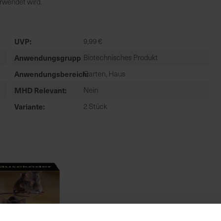
erwendet wird.
UVP
9,99 €
Anwendungsgruppe
Biotechnisches Produkt
Anwendungsbereich
Garten, Haus
MHD Relevant
Nein
Variante
2 Stück