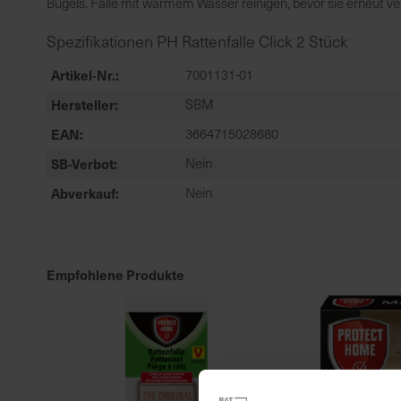
Bügels. Falle mit warmem Wasser reinigen, bevor sie erneut v
Spezifikationen PH Rattenfalle Click 2 Stück
Artikel-Nr.
7001131-01
Hersteller
SBM
EAN
3664715028680
SB-Verbot
Nein
Abverkauf
Nein
Empfohlene Produkte