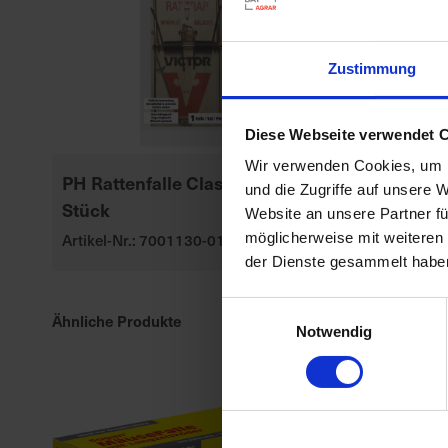
Zustimmung
Diese Webseite verwendet 
Wir verwenden Cookies, um I
PH Rattenfalle Classic 1
PH Rodicum
und die Zugriffe auf unsere 
Stück
Artikel-Nr.: 70
Website an unsere Partner fü
Artikel-Nr.: 7001130-01
möglicherweise mit weiteren
der Dienste gesammelt habe
Einwilligungsauswahl
Ähnliche Produkte
Notwendig