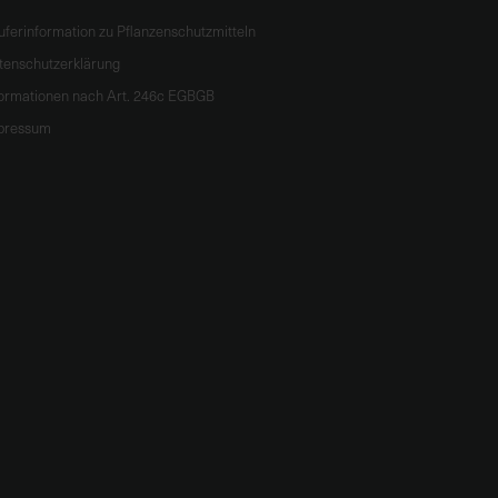
uferinformation zu Pflanzenschutzmitteln
tenschutzerklärung
formationen nach Art. 246c EGBGB
pressum