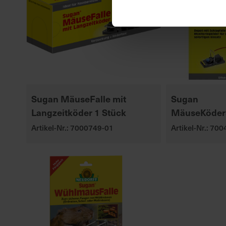
Sugan MäuseFalle mit
Sugan
Langzeitköder 1 Stück
MäuseKöderS
Artikel-Nr.: 7000749-01
Artikel-Nr.: 70