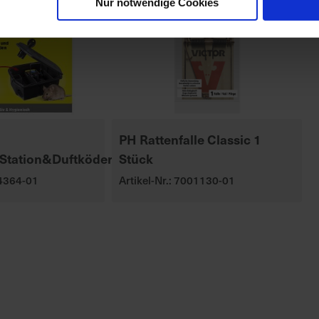
Nur notwendige Cookies
PH Rattenfalle Classic 1
tation&Duftköder
Stück
04364-01
Artikel-Nr.: 7001130-01