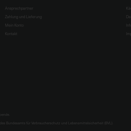
Ansprechpartner
Kä
Zahlung und Lieferung
Da
Mein Konto
In
Kontakt
Im
ibende.
es Bundesamts für Verbraucherschutz und Lebensmittelsicherheit (BVL).