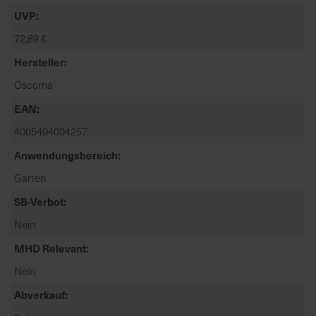
t
UVP
e
72,89 €
n
f
Hersteller
i
Oscorna
n
d
EAN
e
4005494004257
n
S
Anwendungsbereich
i
Garten
e
SB-Verbot
a
u
Nein
f
MHD Relevant
d
e
Nein
r
Abverkauf
S
t