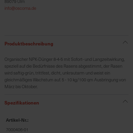
89079 Ulm
h
info@oscorna.de
e
b
u
n
g
Produktbeschreibung
v
o
Organischer NPK-Dünger 8-4-5 mit Sofort- und Langzeitwirkung,
n
speziell auf die Bedürfnisse des Rasens abgestimmt, der Rasen
V
wird saftig-grün, trittfest, dicht, unkrautarm und weist ein
e
gleichmäßiges Wachstum auf. 5 - 10 kg/100 qm Ausbringung von
r
März bis Oktober.
s
a
n
Spezifikationen
d
k
Artikel-Nr.
o
s
7000406-01