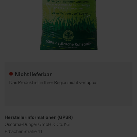
7
5
0
€
A
l
Zum
l
Anfang
e
der
Nicht lieferbar
I
Bildgalerie
n
springen
Das Produkt ist in Ihrer Region nicht verfügbar.
f
o
s
z
u
Herstellerinformationen (GPSR)
r
Oscorna-Dünger GmbH & Co. KG
E
Erbacher Straße 41
r