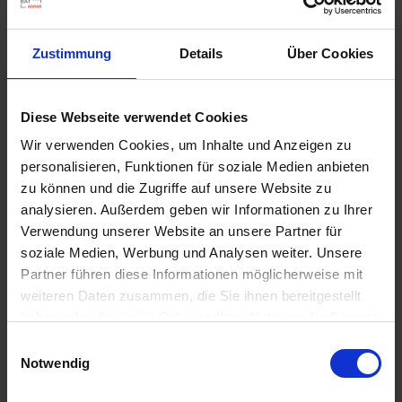
d
z
Zustimmung
Details
Über Cookies
u
v
e
Rasaflor Rasendünger
Diese Webseite verwendet Cookies
r
Artikel-Nr.: 7000107-D3-cfg
l
Wir verwenden Cookies, um Inhalte und Anzeigen zu
ä
personalisieren, Funktionen für soziale Medien anbieten
s
zu können und die Zugriffe auf unsere Website zu
s
analysieren. Außerdem geben wir Informationen zu Ihrer
i
Verwendung unserer Website an unsere Partner für
g
soziale Medien, Werbung und Analysen weiter. Unsere
e
Partner führen diese Informationen möglicherweise mit
L
weiteren Daten zusammen, die Sie ihnen bereitgestellt
i
haben oder die sie im Rahmen Ihrer Nutzung der Dienste
e
gesammelt haben.
Einwilligungsauswahl
f
Notwendig
e
r