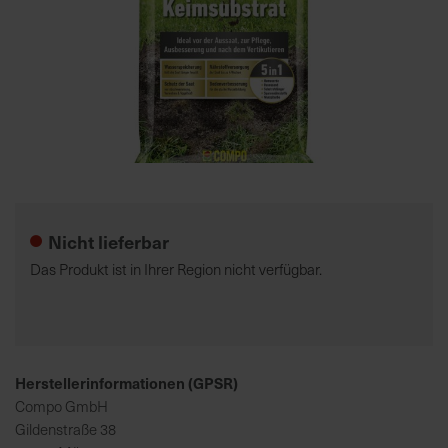
7
5
0
€
A
l
Zum
l
Anfang
e
der
Nicht lieferbar
I
Bildgalerie
n
springen
Das Produkt ist in Ihrer Region nicht verfügbar.
f
o
s
z
u
Herstellerinformationen (GPSR)
r
Compo GmbH
E
Gildenstraße 38
r