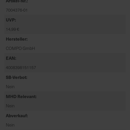
Artikel-Nr.
t
e
7004376-01
n
UVP
f
14,99 €
i
n
Hersteller
d
COMPO GmbH
e
n
EAN
S
4008398151157
i
e
SB-Verbot
a
Nein
u
MHD Relevant
f
d
Nein
e
Abverkauf
r
S
Nein
t