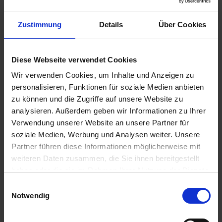
d
z
Zustimmung
Details
Über Cookies
u
v
Blaue Hortensien 800 g
e
Diese Webseite verwendet Cookies
Artikel-Nr.: 7000646-01
r
Wir verwenden Cookies, um Inhalte und Anzeigen zu
l
personalisieren, Funktionen für soziale Medien anbieten
ä
zu können und die Zugriffe auf unsere Website zu
s
analysieren. Außerdem geben wir Informationen zu Ihrer
s
Verwendung unserer Website an unsere Partner für
i
soziale Medien, Werbung und Analysen weiter. Unsere
g
e
Partner führen diese Informationen möglicherweise mit
L
weiteren Daten zusammen, die Sie ihnen bereitgestellt
i
haben oder die sie im Rahmen Ihrer Nutzung der Dienste
e
gesammelt haben.
Einwilligungsauswahl
f
Notwendig
e
r