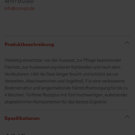
48157 Münster
h
info@compo.de
e
b
u
n
g
Produktbeschreibung
v
o
Vielseitig einsetzbar: vor der Aussaat, zur Pflege bestehender
n
Flächen, zur Ausbesserung kleiner Kahlstellen und nach dem
V
Vertikutieren. Hält die Saat länger feucht und schützt sie vor
e
Verwehen, Abschwemmen und Vogelfraß. Für eine verbesserte
r
Bodenstruktur und langanhaltende Nähstoffversorgung für bis zu
s
4 Wochen. Torffreie Rezeptur mit fünf hochwertigen, aufeinander
a
abgestimmten Komponenten für das bestes Ergebnis
n
d
k
Spezifikationen
o
s