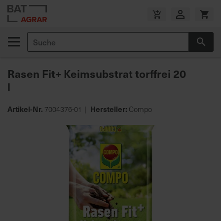
Zum
Inhalt
V
springen
e
Suche
r
Suc
s
a
Rasen Fit+ Keimsubstrat torffrei 20
n
l
d
k
o
Artikel-Nr.
Hersteller:
7004376-01
Compo
s
Zum
t
Ende
e
der
n
Bildgalerie
f
springen
r
e
i
a
b