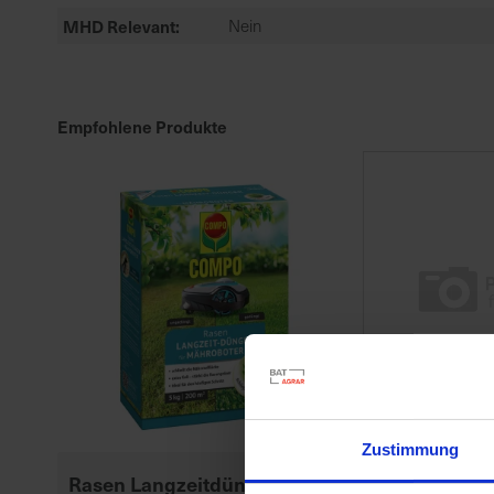
MHD Relevant
Nein
Empfohlene Produkte
Zustimmung
Rasen Langzeitdünger für
Substral Her