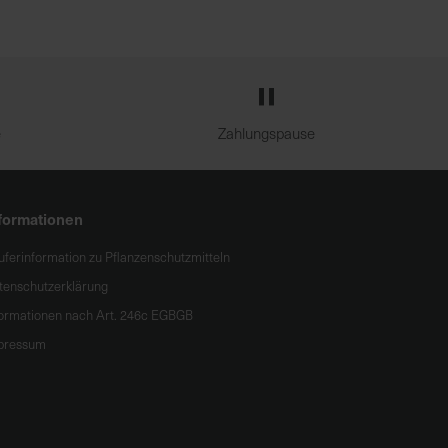
e
Zahlungspause
formationen
uferinformation zu Pflanzenschutzmitteln
tenschutzerklärung
formationen nach Art. 246c EGBGB
pressum