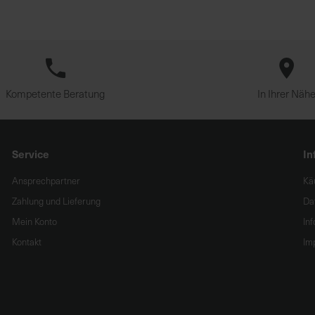
Kompetente Beratung
In Ihrer Näh
Service
In
Ansprechpartner
Kä
Zahlung und Lieferung
Da
Mein Konto
In
Kontakt
Im