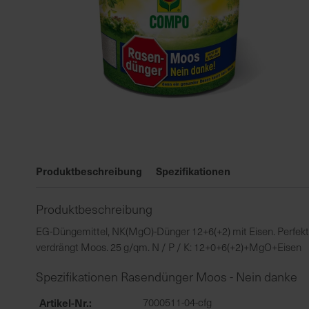
Zum
Anfang
Produktbeschreibung
Spezifikationen
der
Bildgalerie
Produktbeschreibung
springen
EG-Düngemittel, NK(MgO)-Dünger 12+6(+2) mit Eisen. Perfekt
verdrängt Moos. 25 g/qm. N / P / K: 12+0+6(+2)+MgO+Eisen
Spezifikationen Rasendünger Moos - Nein danke
Artikel-Nr.
7000511-04-cfg