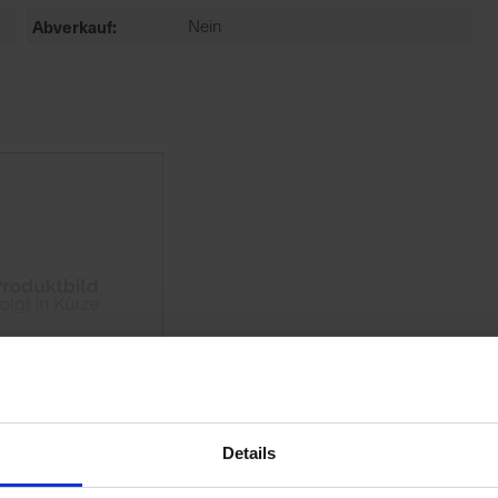
Abverkauf
Nein
Details
bst-