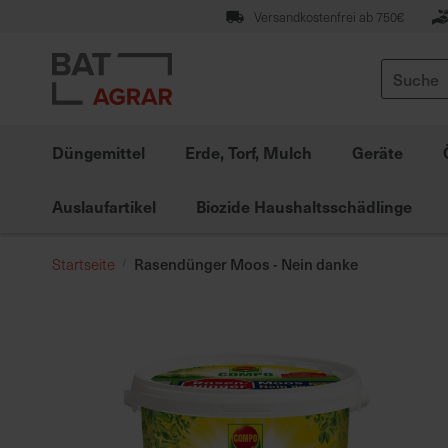
Zum
Versandkostenfrei ab 750€
Inhalt
springen
Suche
Düngemittel
Erde, Torf, Mulch
Geräte
Auslaufartikel
Biozide Haushaltsschädlinge
Rasendünger Moos - Nein danke
Startseite
Zum
Ende
der
Bildgalerie
springen