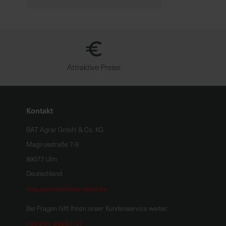
Attraktive Preise
Kontakt
BAT Agrar GmbH & Co. KG
Magirusstraße 7-9
89077 Ulm
Deutschland
hug.zentrale@bat-agrar.de
Bei Fragen hilft Ihnen unser Kundenservice weiter:
+49 251 60957 47