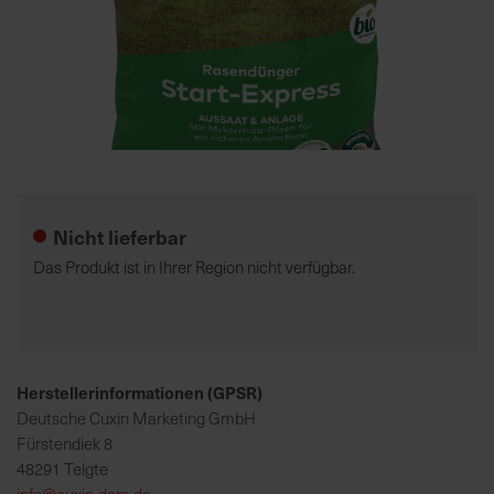
7
5
0
€
Zum
A
Anfang
l
der
l
Nicht lieferbar
Bildgalerie
e
springen
I
Das Produkt ist in Ihrer Region nicht verfügbar.
n
f
o
s
z
Herstellerinformationen (GPSR)
u
Deutsche Cuxin Marketing GmbH
r
Fürstendiek 8
E
48291 Telgte
r
info@cuxin-dcm.de