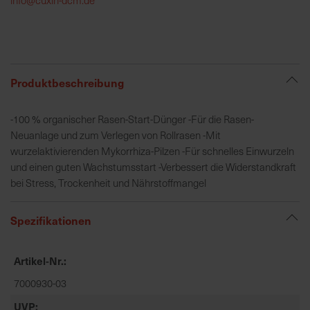
h
e
b
u
n
Produktbeschreibung
g
v
-100 % organischer Rasen-Start-Dünger -Für die Rasen-
o
Neuanlage und zum Verlegen von Rollrasen -Mit
n
wurzelaktivierenden Mykorrhiza-Pilzen -Für schnelles Einwurzeln
V
und einen guten Wachstumsstart -Verbessert die Widerstandkraft
e
bei Stress, Trockenheit und Nährstoffmangel
r
s
Spezifikationen
a
n
d
Artikel-Nr.
k
7000930-03
o
s
UVP