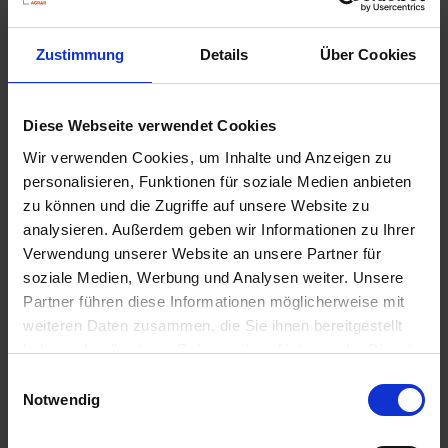
u
n
g
Zustimmung
Details
Über Cookies
Diese Webseite verwendet Cookies
Wir verwenden Cookies, um Inhalte und Anzeigen zu
Substral Herbst-Rasendünger
personalisieren, Funktionen für soziale Medien anbieten
Artikel-Nr.: 7000790-06-cfg
zu können und die Zugriffe auf unsere Website zu
analysieren. Außerdem geben wir Informationen zu Ihrer
Verwendung unserer Website an unsere Partner für
Ähnliche Produkte
soziale Medien, Werbung und Analysen weiter. Unsere
Partner führen diese Informationen möglicherweise mit
weiteren Daten zusammen, die Sie ihnen bereitgestellt
haben oder die sie im Rahmen Ihrer Nutzung der Dienste
gesammelt haben.
Einwilligungsauswahl
Notwendig