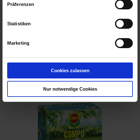
Präferenzen
Statistiken
Marketing
BIG Rasendünger Herbst 6+5+12
Cookies zulassen
Artikel-Nr.: 7000395-01-cfg
Nur notwendige Cookies