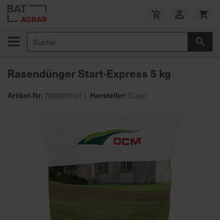
Zum
Inhalt
V
springen
e
Suche
r
Suc
s
a
Rasendünger Start-Express 5 kg
n
d
Artikel-Nr.
Hersteller:
7000930-03
Cuxin
k
o
Zum
s
Ende
t
der
e
Bildgalerie
n
springen
f
r
e
i
a
b