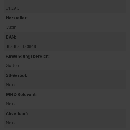
t
31,29 €
e
n
Hersteller
f
Cuxin
i
n
EAN
d
4024024126948
e
Anwendungsbereich
n
S
Garten
i
SB-Verbot
e
a
Nein
u
MHD Relevant
f
d
Nein
e
Abverkauf
r
Nein
S
t