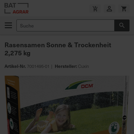
Zum
Inhalt
V
springen
e
Suche
r
Suc
s
a
Rasensamen Sonne & Trockenheit
n
2,275 kg
d
k
o
Artikel-Nr.
Hersteller:
7001495-01
Cuxin
s
Zum
t
Ende
e
der
n
Bildgalerie
f
springen
r
e
i
a
b