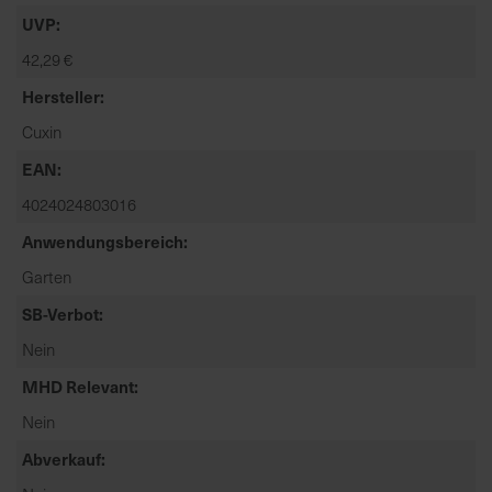
t
UVP
e
42,29 €
n
f
Hersteller
i
Cuxin
n
d
EAN
e
4024024803016
n
S
Anwendungsbereich
i
Garten
e
SB-Verbot
a
u
Nein
f
MHD Relevant
d
e
Nein
r
Abverkauf
S
t