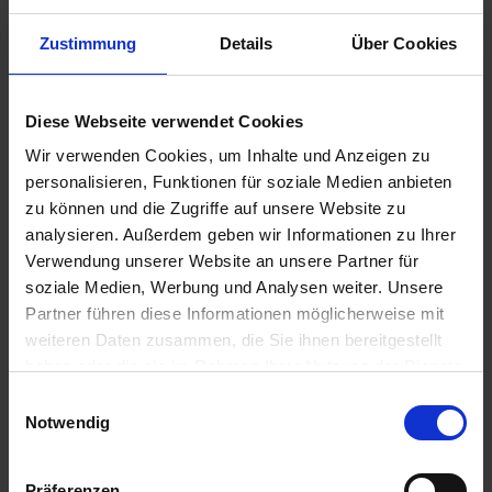
u
n
Zustimmung
Details
Über Cookies
g
Diese Webseite verwendet Cookies
Substral Der Robuste
Wir verwenden Cookies, um Inhalte und Anzeigen zu
Artikel-Nr.: 7001574-02-cfg
personalisieren, Funktionen für soziale Medien anbieten
zu können und die Zugriffe auf unsere Website zu
analysieren. Außerdem geben wir Informationen zu Ihrer
Ähnliche Produkte
Verwendung unserer Website an unsere Partner für
soziale Medien, Werbung und Analysen weiter. Unsere
Partner führen diese Informationen möglicherweise mit
weiteren Daten zusammen, die Sie ihnen bereitgestellt
haben oder die sie im Rahmen Ihrer Nutzung der Dienste
gesammelt haben.
Einwilligungsauswahl
Notwendig
Präferenzen