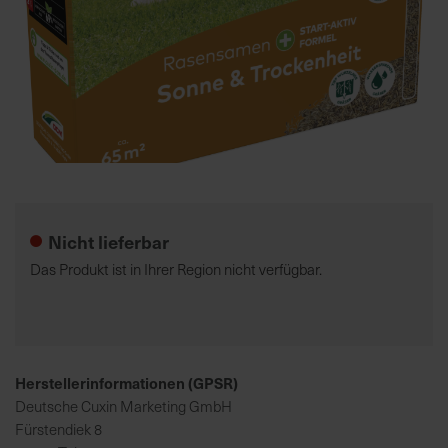
7
5
0
€
A
l
Zum
l
Anfang
e
der
Nicht lieferbar
I
Bildgalerie
n
springen
Das Produkt ist in Ihrer Region nicht verfügbar.
f
o
s
z
u
Herstellerinformationen (GPSR)
r
Deutsche Cuxin Marketing GmbH
E
Fürstendiek 8
r