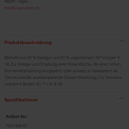
48291 Telgte
h
info@cuxin-dcm.de
e
b
u
n
g
Produktbeschreibung
v
o
Besteht aus 80 % Saatgut und 20 % organischem NP-Dünger 4-
n
18. Zur Anlage und Erhaltung einer Rasenfläche, die einer hohen
V
Sonneneinstrahlung ausgesetzt oder schwer zu bewässern ist.
e
Tief wurzelnde, wassersparende Gräser-Mischung. Für trockene
r
und arme Böden. N / P / K: 4-18
s
a
n
Spezifikationen
d
k
Artikel-Nr.
o
s
7001495-01