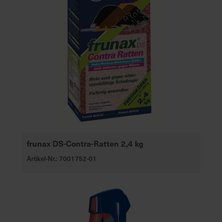
d
z
u
v
e
r
l
ä
s
s
i
g
frunax DS-Contra-Ratten 2,4 kg
e
Artikel-Nr.: 7001752-01
L
i
e
f
e
r