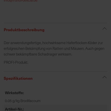
h
e
b
u
n
Produktbeschreibung
g
v
Der anwendungsfertige, hochwirksame Haferflocken-Köder zur
o
erfolgreichen Bekämpfung von Ratten und Mäusen. Auch gegen
n
schwer bekämpfbare Schadnager wirksam.
V
PROFI-Produkt.
e
r
s
Spezifikationen
a
n
d
Wirkstoffe
k
0.05 g/kg Brodifacoum
o
s
Artikel-Nr.