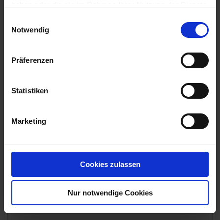
haben oder die sie im Rahmen Ihrer Nutzung der Dienste
gesammelt haben.
Einwilligungsauswahl
Notwendig
Präferenzen
Statistiken
Marketing
Cookies zulassen
frunax Monitoring Granulatköder 400 g
Artikel-Nr.: 7003836-01
Nur notwendige Cookies