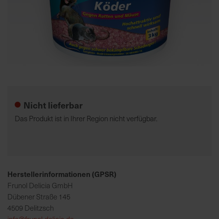
7
5
0
€
Zum
A
Anfang
l
der
l
Nicht lieferbar
Bildgalerie
e
springen
I
Das Produkt ist in Ihrer Region nicht verfügbar.
n
f
o
s
z
Herstellerinformationen (GPSR)
u
Frunol Delicia GmbH
r
Dübener Straße 145
E
4509 Delitzsch
r
info@frunol-delicia.de