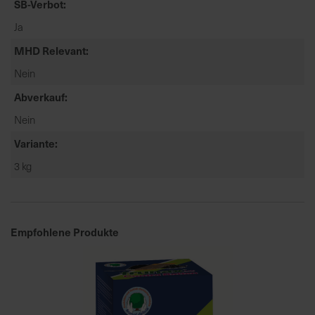
SB-Verbot
a
Ja
r
t
MHD Relevant
s
Nein
e
Abverkauf
i
t
Nein
e
Variante
3 kg
S
c
h
n
Empfohlene Produkte
e
l
l
e
u
n