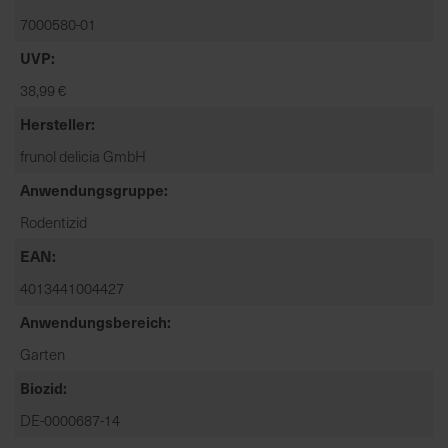
t
7000580-01
e
n
UVP
f
38,99 €
i
Hersteller
n
d
frunol delicia GmbH
e
Anwendungsgruppe
n
S
Rodentizid
i
EAN
e
a
4013441004427
u
Anwendungsbereich
f
Garten
d
e
Biozid
r
DE-0000687-14
S
t