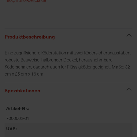
h
e
b
u
n
Produktbeschreibung
g
v
Eine zugriffsichere Köderstation mit zwei Ködersicherungsstäben,
o
robuste Bauweise, halbrunder Deckel, herausnehmbare
n
Köderschalen, dadurch auch für Flüssigköder geeignet. Maße: 32
V
cm x 25 cm x 16 cm
e
r
Spezifikationen
s
a
n
Artikel-Nr.
d
7000502-01
k
o
UVP
s