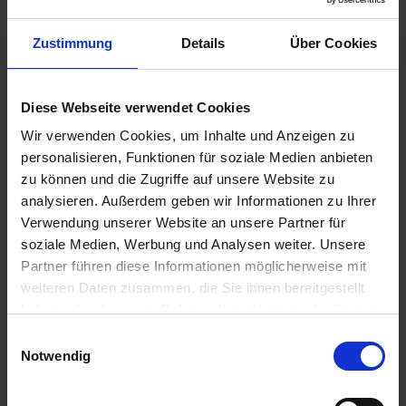
u
n
Zustimmung
Details
Über Cookies
g
Diese Webseite verwendet Cookies
Contra Insect Universal
Wir verwenden Cookies, um Inhalte und Anzeigen zu
personalisieren, Funktionen für soziale Medien anbieten
Artikel-Nr.: 7000123-02-cfg
zu können und die Zugriffe auf unsere Website zu
analysieren. Außerdem geben wir Informationen zu Ihrer
Ähnliche Produkte
Verwendung unserer Website an unsere Partner für
soziale Medien, Werbung und Analysen weiter. Unsere
Partner führen diese Informationen möglicherweise mit
weiteren Daten zusammen, die Sie ihnen bereitgestellt
haben oder die sie im Rahmen Ihrer Nutzung der Dienste
gesammelt haben.
Einwilligungsauswahl
Notwendig