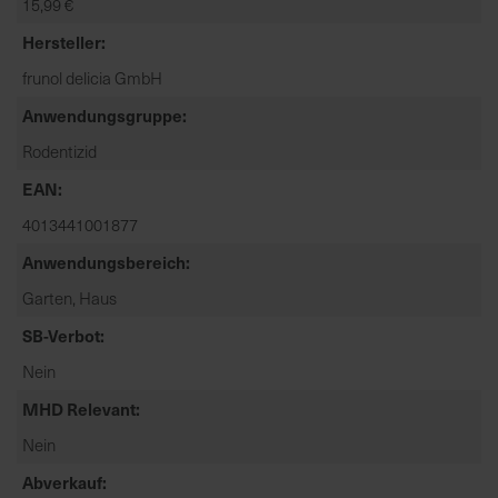
15,99 €
t
e
Hersteller
n
frunol delicia GmbH
f
i
Anwendungsgruppe
n
Rodentizid
d
EAN
e
n
4013441001877
S
Anwendungsbereich
i
e
Garten, Haus
a
SB-Verbot
u
f
Nein
d
MHD Relevant
e
Nein
r
S
Abverkauf
t