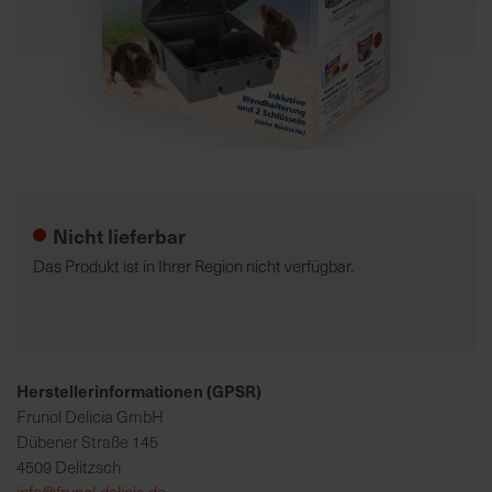
7
5
0
€
Zum
A
Anfang
l
der
l
Nicht lieferbar
Bildgalerie
e
springen
I
Das Produkt ist in Ihrer Region nicht verfügbar.
n
f
o
s
z
Herstellerinformationen (GPSR)
u
Frunol Delicia GmbH
r
Dübener Straße 145
E
4509 Delitzsch
r
info@frunol-delicia.de