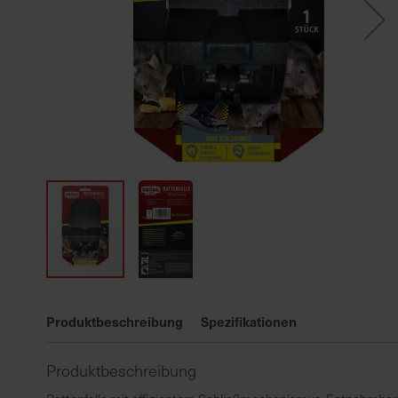
Zum
Anfang
Produktbeschreibung
Spezifikationen
der
Bildgalerie
Produktbeschreibung
springen