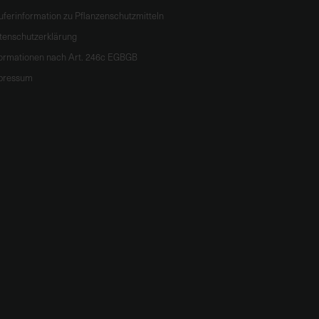
uferinformation zu Pflanzenschutzmitteln
tenschutzerklärung
formationen nach Art. 246c EGBGB
pressum