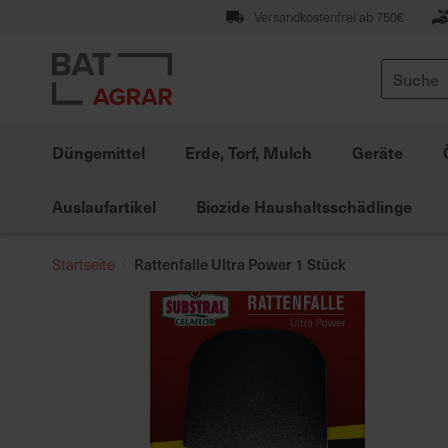
Zum
Versandkostenfrei ab 750€
Inhalt
springen
Suche
Düngemittel
Erde, Torf, Mulch
Geräte
Auslaufartikel
Biozide Haushaltsschädlinge
Rattenfalle Ultra Power 1 Stück
Startseite
Zum
Ende
der
Bildgalerie
springen