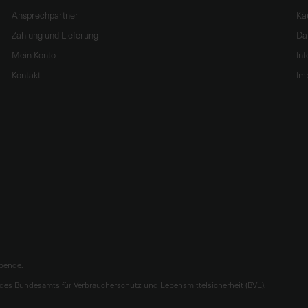
Ansprechpartner
Kä
Zahlung und Lieferung
Da
Mein Konto
In
Kontakt
Im
ibende.
es Bundesamts für Verbraucherschutz und Lebensmittelsicherheit (BVL).