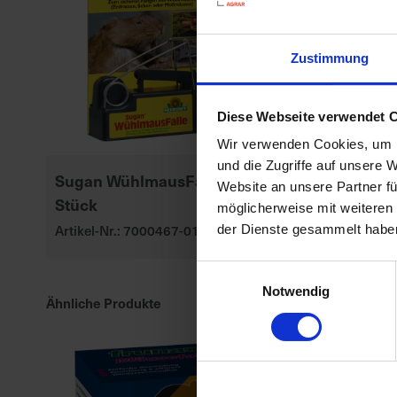
Zustimmung
Diese Webseite verwendet 
Wir verwenden Cookies, um I
und die Zugriffe auf unsere 
Sugan WühlmausFalle 1
Substral Lan
Website an unsere Partner fü
Stück
Dünger
möglicherweise mit weiteren
Artikel-Nr.: 7000467-01
Artikel-Nr.: 70
der Dienste gesammelt habe
Einwilligungsauswahl
Notwendig
Ähnliche Produkte