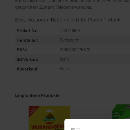
Rattenfalle mit effizientem Schließmechanismus. Entnehmbarer 
gespanntem Zustand. Wiederverwendbar.
Spezifikationen Rattenfalle Ultra Power 1 Stück
Artikel-Nr.
7001489-01
Hersteller
Evergreen
EAN
4062700625873
SB-Verbot
Nein
Abverkauf
Nein
Empfohlene Produkte