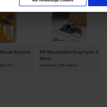
Nur notwendige Cookies
Mäuse Kontroll-
PH Mausefallen Easy Catch 2
Stück
04417-01
Artikel-Nr.: 7001406-01