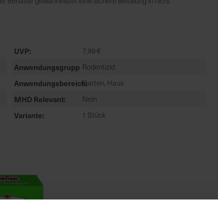
Behälter gewährleistet eine sichere Befüllung in nicht
UVP
7,99 €
Anwendungsgruppe
Rodentizid
Anwendungsbereich
Garten, Haus
MHD Relevant
Nein
Variante
1 Stück