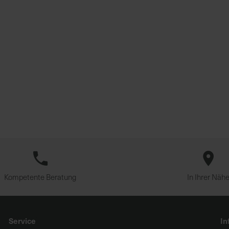
Kompetente Beratung
In Ihrer Näh
Service
In