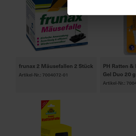
frunax 2 Mäusefallen 2 Stück
PH Ratten & 
Gel Duo 20 g
Artikel-Nr.: 7004072-01
Artikel-Nr.: 70