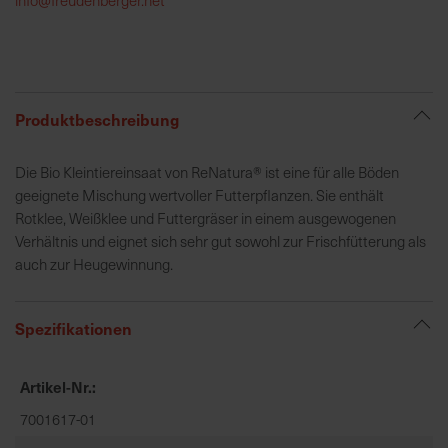
h
e
b
u
n
Produktbeschreibung
g
v
Die Bio Kleintiereinsaat von ReNatura® ist eine für alle Böden
o
geeignete Mischung wertvoller Futterpflanzen. Sie enthält
n
Rotklee, Weißklee und Futtergräser in einem ausgewogenen
V
Verhältnis und eignet sich sehr gut sowohl zur Frischfütterung als
e
auch zur Heugewinnung.
r
s
a
Spezifikationen
n
d
Artikel-Nr.
k
o
7001617-01
s