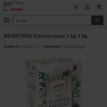
Zum
Inhalt
V
springen
e
Suche
r
Suc
s
a
RENATURA Kleintiersaat 1 kg 1 kg
n
d
Artikel-Nr.
Hersteller:
7001617-01
Freudenberger
k
o
Zum
s
Ende
t
der
e
Bildgalerie
n
springen
f
r
e
i
a
b