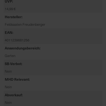
UVP
t
e
14,99 €
n
Hersteller
f
i
Feldsaaten Freudenberger
n
EAN
d
4011239681256
e
n
Anwendungsbereich
S
Garten
i
e
SB-Verbot
a
Nein
u
f
MHD Relevant
d
Nein
e
Abverkauf
r
S
Nein
t