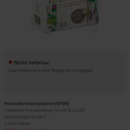
7
5
0
€
Zum
A
Anfang
l
der
l
Nicht lieferbar
Bildgalerie
e
springen
I
Das Produkt ist in Ihrer Region nicht verfügbar.
n
f
o
s
z
Herstellerinformationen (GPSR)
u
Feldsaaten Freudenberger GmbH & Co. KG
r
Magdeburger Straße 2
E
47800 Krefeld
r
info@freudenberger.net