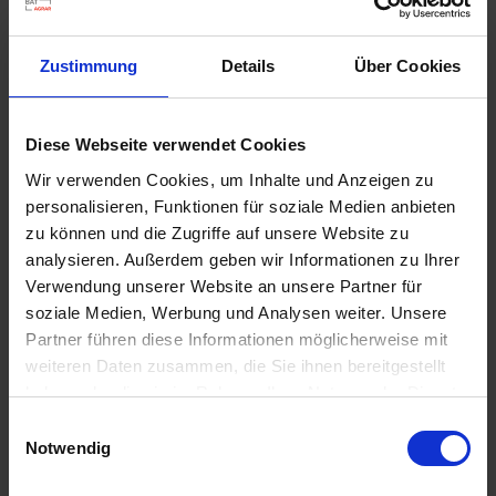
u
n
g
Zustimmung
Details
Über Cookies
Diese Webseite verwendet Cookies
Wir verwenden Cookies, um Inhalte und Anzeigen zu
GREENLINE Sport-und Spielrasen
personalisieren, Funktionen für soziale Medien anbieten
Artikel-Nr.: 7001622-03-cfg
zu können und die Zugriffe auf unsere Website zu
analysieren. Außerdem geben wir Informationen zu Ihrer
Verwendung unserer Website an unsere Partner für
Ähnliche Produkte
soziale Medien, Werbung und Analysen weiter. Unsere
Partner führen diese Informationen möglicherweise mit
weiteren Daten zusammen, die Sie ihnen bereitgestellt
haben oder die sie im Rahmen Ihrer Nutzung der Dienste
gesammelt haben.
Einwilligungsauswahl
Notwendig