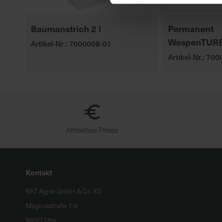
Baumanstrich 2 l
Permanent
WespenTUR
Artikel-Nr.: 7000008-01
Artikel-Nr.: 70
Attraktive Preise
Kontakt
BAT Agrar GmbH & Co. KG
Magirusstraße 7-9
89077 Ulm