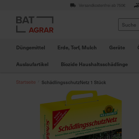
Zum
Versandkostenfrei ab 750€
Inhalt
springen
Suche
Düngemittel
Erde, Torf, Mulch
Geräte
Auslaufartikel
Biozide Haushaltsschädlinge
Startseite
SchädlingsschutzNetz 1 Stück
Zum
Ende
der
Bildgalerie
springen