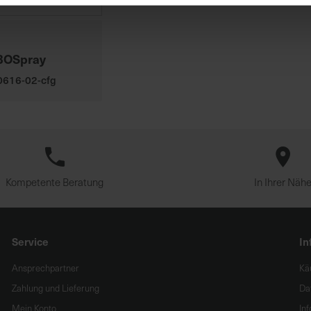
BOSpray
00616-02-cfg
Kompetente Beratung
In Ihrer Näh
Service
In
Ansprechpartner
Kä
Zahlung und Lieferung
Da
Mein Konto
In