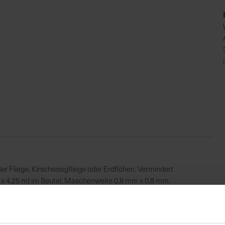
 Fliege, Kirschessigfliege oder Erdflöhen. Vermindert
m x 4,25 m) im Beutel. Maschenweite 0,8 mm x 0,8 mm.
UVP
23,49 €