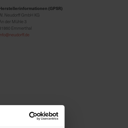
Herstellerinformationen (GPSR)
W. Neudorff GmbH KG
An der Mühle 3
31860 Emmerthal
info@neudorff.de