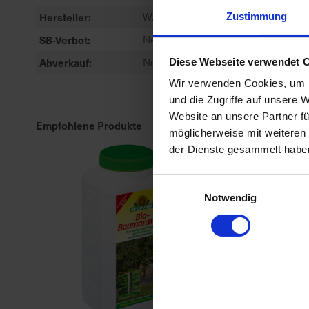
Hersteller
W. Neudorff GmbH KG
Zustimmung
SB-Verbot
Nein
Abverkauf
Nein
Diese Webseite verwendet 
Wir verwenden Cookies, um I
und die Zugriffe auf unsere 
Website an unsere Partner fü
Empfohlene Produkte
möglicherweise mit weiteren
der Dienste gesammelt habe
Einwilligungsauswahl
Notwendig