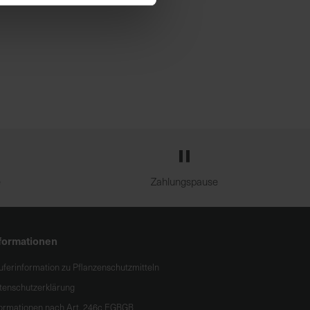
e
Zahlungspause
formationen
uferinformation zu Pflanzenschutzmitteln
tenschutzerklärung
formationen nach Art. 246c EGBGB