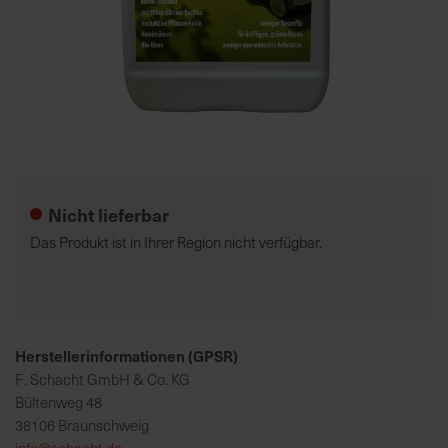
7
5
0
€
Zum
A
Anfang
l
der
l
Nicht lieferbar
Bildgalerie
e
springen
I
Das Produkt ist in Ihrer Region nicht verfügbar.
n
f
o
s
z
Herstellerinformationen (GPSR)
u
F. Schacht GmbH & Co. KG
r
Bültenweg 48
E
38106 Braunschweig
r
info@schacht.de