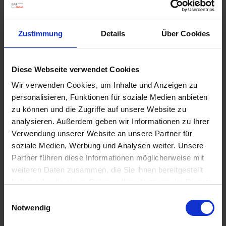
u
n
g
Zustimmung
Details
Über Cookies
Terra Preta Bodenverbesserer
Diese Webseite verwendet Cookies
Artikel-Nr.: 7000744-D1-cfg
Wir verwenden Cookies, um Inhalte und Anzeigen zu
personalisieren, Funktionen für soziale Medien anbieten
zu können und die Zugriffe auf unsere Website zu
Ähnliche Produkte
analysieren. Außerdem geben wir Informationen zu Ihrer
Verwendung unserer Website an unsere Partner für
soziale Medien, Werbung und Analysen weiter. Unsere
Partner führen diese Informationen möglicherweise mit
weiteren Daten zusammen, die Sie ihnen bereitgestellt
haben oder die sie im Rahmen Ihrer Nutzung der Dienste
gesammelt haben.
Einwilligungsauswahl
Notwendig