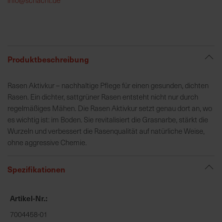
h
e
b
u
n
Produktbeschreibung
g
v
Rasen Aktivkur – nachhaltige Pflege für einen gesunden, dichten
o
Rasen. Ein dichter, sattgrüner Rasen entsteht nicht nur durch
n
regelmäßiges Mähen. Die Rasen Aktivkur setzt genau dort an, wo
V
es wichtig ist: im Boden. Sie revitalisiert die Grasnarbe, stärkt die
e
Wurzeln und verbessert die Rasenqualität auf natürliche Weise,
r
ohne aggressive Chemie.
s
a
Spezifikationen
n
d
k
Artikel-Nr.
o
7004458-01
s