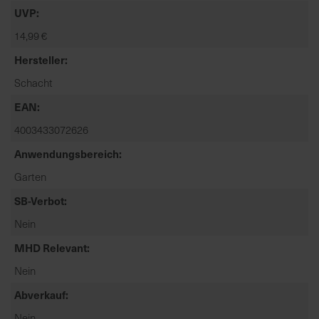
t
UVP
e
14,99 €
n
f
Hersteller
i
Schacht
n
d
EAN
e
4003433072626
n
Anwendungsbereich
S
i
Garten
e
SB-Verbot
a
u
Nein
f
MHD Relevant
d
e
Nein
r
Abverkauf
S
Nein
t