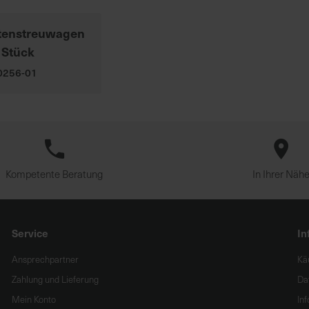
stenstreuwagen
 Stück
00256-01
Kompetente Beratung
In Ihrer Näh
Service
In
Ansprechpartner
Kä
Zahlung und Lieferung
Da
Mein Konto
In