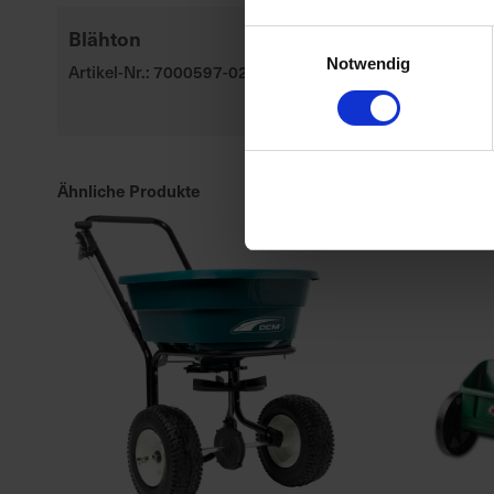
Blähton
Permanent
Einwilligungsauswahl
WespenTUR
Notwendig
Artikel-Nr.: 7000597-02-cfg
Artikel-Nr.: 70
Ähnliche Produkte