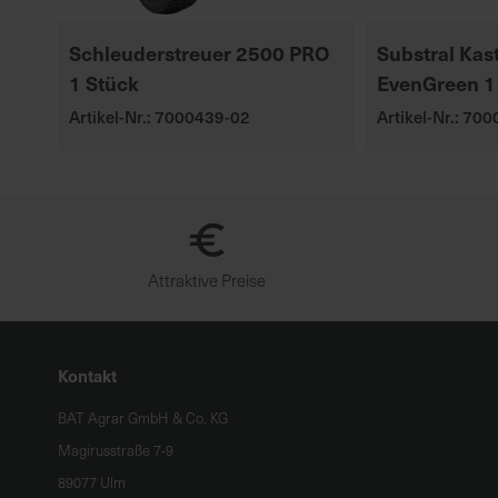
Schleuderstreuer 2500 PRO
Substral Ka
1 Stück
EvenGreen 1
Artikel-Nr.: 7000439-02
Artikel-Nr.: 70
Attraktive Preise
Kontakt
BAT Agrar GmbH & Co. KG
Magirusstraße 7-9
89077 Ulm