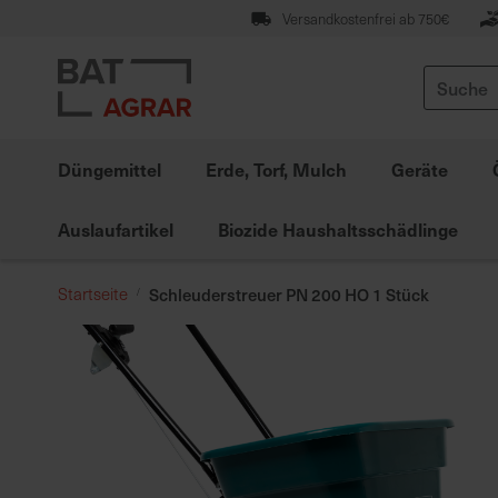
Zum
Versandkostenfrei ab 750€
Inhalt
springen
Suche
Düngemittel
Erde, Torf, Mulch
Geräte
Auslaufartikel
Biozide Haushaltsschädlinge
Startseite
Schleuderstreuer PN 200 HO 1 Stück
Zum
Ende
der
Bildgalerie
springen