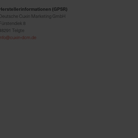
Herstellerinformationen (GPSR)
Deutsche Cuxin Marketing GmbH
Fürstendiek 8
48291 Telgte
info@cuxin-dcm.de