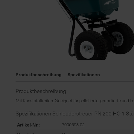
Zum
Anfang
Produktbeschreibung
Spezifikationen
der
Bildgalerie
Produktbeschreibung
springen
Mit Kunststoffreifen. Geeignet für pelletierte, granulierte und 
Spezifikationen Schleuderstreuer PN 200 HO 1 St
Artikel-Nr.
7000598-02