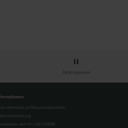
e
Zahlungspause
formationen
uferinformation zu Pflanzenschutzmitteln
tenschutzerklärung
formationen nach Art. 246c EGBGB