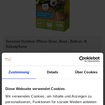
d
z
u
v
e
r
l
Seramis Outdoor Pflanz-Gran. Beet-, Balkon- &
ä
Kübelpflanz
s
Artikel-Nr.: 7000835-01-cfg
s
i
g
Ähnliche Produkte
e
Zustimmung
Details
Über Cookies
L
i
e
Diese Webseite verwendet Cookies
f
Wir verwenden Cookies, um Inhalte und Anzeigen zu
e
r
personalisieren, Funktionen für soziale Medien anbieten