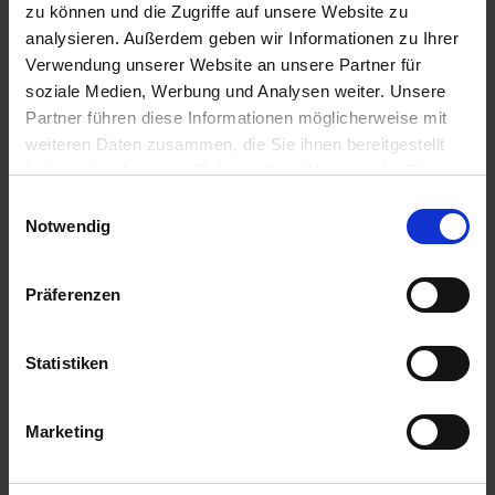
u
zu können und die Zugriffe auf unsere Website zu
n
analysieren. Außerdem geben wir Informationen zu Ihrer
g
Verwendung unserer Website an unsere Partner für
soziale Medien, Werbung und Analysen weiter. Unsere
Partner führen diese Informationen möglicherweise mit
weiteren Daten zusammen, die Sie ihnen bereitgestellt
haben oder die sie im Rahmen Ihrer Nutzung der Dienste
gesammelt haben.
Einwilligungsauswahl
Notwendig
FG Perlite 5 l
Präferenzen
Artikel-Nr.: 7003639-01
Statistiken
Marketing