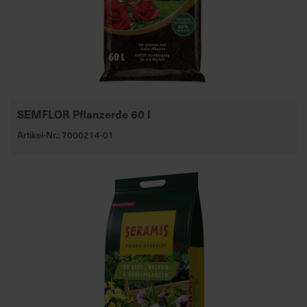
a
r
t
s
e
i
t
SEMFLOR Pflanzerde 60 l
e
Artikel-Nr.: 7000214-01
S
c
h
n
e
l
l
e
u
n