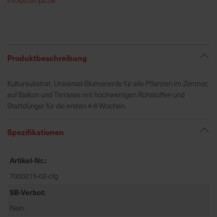
h
e
b
u
n
Produktbeschreibung
g
v
Kultursubstrat. Universal-Blumenerde für alle Pflanzen im Zimmer,
o
auf Balkon und Terrasse mit hochwertigen Rohstoffen und
n
Startdünger für die ersten 4-6 Wochen.
V
e
Spezifikationen
r
s
a
Artikel-Nr.
n
7000215-02-cfg
d
k
SB-Verbot
o
Nein
s