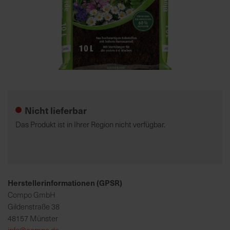
7
5
0
€
Zum
A
Anfang
l
der
l
Nicht lieferbar
Bildgalerie
e
springen
I
Das Produkt ist in Ihrer Region nicht verfügbar.
n
f
o
s
z
Herstellerinformationen (GPSR)
u
Compo GmbH
r
Gildenstraße 38
E
48157 Münster
r
info@compo.de