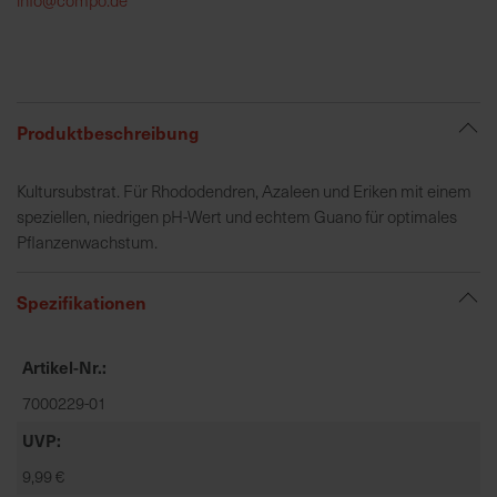
h
e
b
u
n
Produktbeschreibung
g
v
Kultursubstrat. Für Rhododendren, Azaleen und Eriken mit einem
o
speziellen, niedrigen pH-Wert und echtem Guano für optimales
n
Pflanzenwachstum.
V
e
Spezifikationen
r
s
a
Artikel-Nr.
n
7000229-01
d
k
UVP
o
9,99 €
s