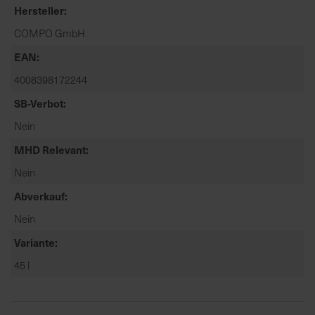
t
Hersteller
e
COMPO GmbH
n
f
EAN
i
4008398172244
n
SB-Verbot
d
e
Nein
n
MHD Relevant
S
i
Nein
e
Abverkauf
a
u
Nein
f
Variante
d
45 l
e
r
S
t