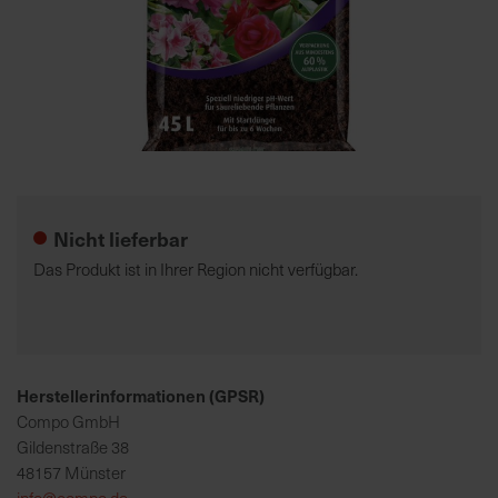
7
5
0
€
Zum
A
Anfang
l
der
l
Nicht lieferbar
Bildgalerie
e
springen
I
Das Produkt ist in Ihrer Region nicht verfügbar.
n
f
o
s
z
Herstellerinformationen (GPSR)
u
Compo GmbH
r
Gildenstraße 38
E
48157 Münster
r
info@compo.de