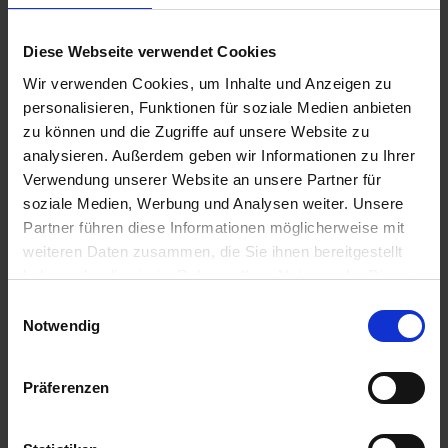
u
Kübelpflanz
n
Artikel-Nr.: 7000835-01-cfg
Diese Webseite verwendet Cookies
g
Wir verwenden Cookies, um Inhalte und Anzeigen zu
personalisieren, Funktionen für soziale Medien anbieten
Ähnliche Produkte
zu können und die Zugriffe auf unsere Website zu
analysieren. Außerdem geben wir Informationen zu Ihrer
Verwendung unserer Website an unsere Partner für
soziale Medien, Werbung und Analysen weiter. Unsere
Partner führen diese Informationen möglicherweise mit
weiteren Daten zusammen, die Sie ihnen bereitgestellt
haben oder die sie im Rahmen Ihrer Nutzung der Dienste
gesammelt haben.
Einwilligungsauswahl
Notwendig
Präferenzen