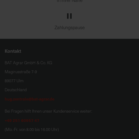
In Ihrer Nähe
Zahlungspause
Kontakt
BAT Agrar GmbH & Co. KG
Magirusstraße 7-9
89077 Ulm
Deutschland
hug.zentrale@bat-agrar.de
Bei Fragen hilft Ihnen unser Kundenservice weiter:
+49 251 60957 47
(Mo.-Fr. von 8.00 bis 16.00 Uhr)