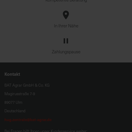
In Ihrer Nähe
Zahlungspause
Kontakt
BAT Agrar GmbH & Co. KG
Magirusstraße 7-9
89077 Ulm
Deutschland
hug.zentrale@bat-agrar.de
Bei Fragen hilft Ihnen unser Kundenservice weiter: