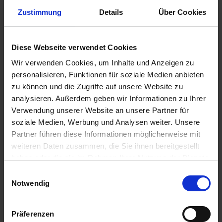
u
Zustimmung
Details
Über Cookies
n
Seramis Outdoor Pflanz-Gran. Beet-, Balkon- &
g
Kübelpflanz
Diese Webseite verwendet Cookies
Artikel-Nr.: 7000835-01-cfg
Wir verwenden Cookies, um Inhalte und Anzeigen zu
personalisieren, Funktionen für soziale Medien anbieten
Ähnliche Produkte
zu können und die Zugriffe auf unsere Website zu
analysieren. Außerdem geben wir Informationen zu Ihrer
Verwendung unserer Website an unsere Partner für
soziale Medien, Werbung und Analysen weiter. Unsere
Partner führen diese Informationen möglicherweise mit
weiteren Daten zusammen, die Sie ihnen bereitgestellt
haben oder die sie im Rahmen Ihrer Nutzung der Dienste
gesammelt haben.
Einwilligungsauswahl
Notwendig
Präferenzen