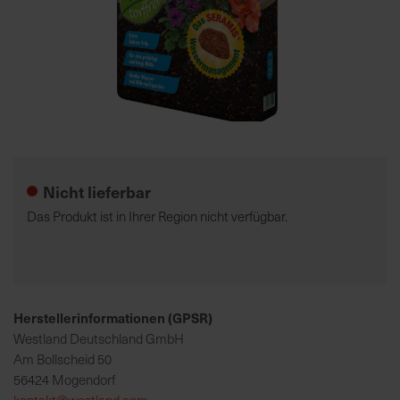
7
5
0
€
Zum
A
Anfang
l
der
l
Nicht lieferbar
Bildgalerie
e
springen
I
Das Produkt ist in Ihrer Region nicht verfügbar.
n
f
o
s
z
Herstellerinformationen (GPSR)
u
Westland Deutschland GmbH
r
Am Bollscheid 50
E
56424 Mogendorf
r
kontakt@westland.com