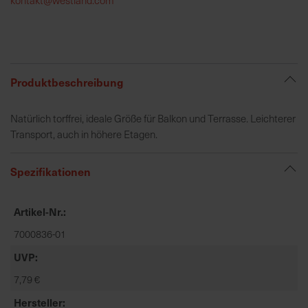
h
e
b
u
n
Produktbeschreibung
g
v
Natürlich torffrei, ideale Größe für Balkon und Terrasse. Leichterer
o
Transport, auch in höhere Etagen.
n
V
Spezifikationen
e
r
s
Artikel-Nr.
a
7000836-01
n
d
UVP
k
7,79 €
o
s
Hersteller