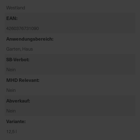
t
Westland
e
n
EAN
f
4260376731090
i
Anwendungsbereich
n
d
Garten, Haus
e
SB-Verbot
n
S
Nein
i
MHD Relevant
e
a
Nein
u
Abverkauf
f
Nein
d
e
Variante
r
12,5 l
S
t