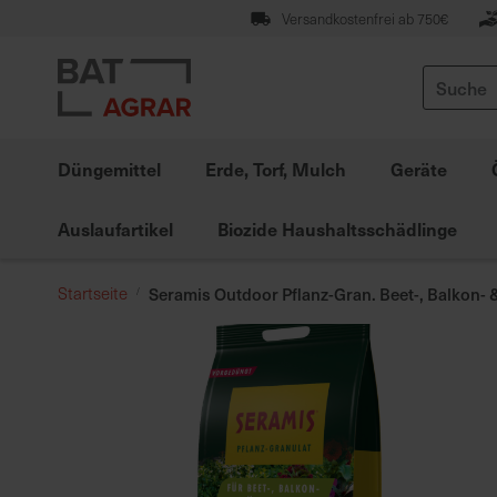
Zum
Versandkostenfrei ab 750€
Inhalt
springen
Suche
Düngemittel
Erde, Torf, Mulch
Geräte
Auslaufartikel
Biozide Haushaltsschädlinge
Startseite
Seramis Outdoor Pflanz-Gran. Beet-, Balkon- 
Zum
Ende
der
Bildgalerie
springen