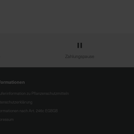
e
Zahlungspause
formationen
uferinformation zu Pflanzenschutzmitteln
tenschutzerklärung
formationen nach Art. 246c EGBGB
pressum