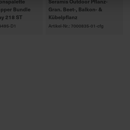
onspalette
Seramis Outdoor Pflanz-
opper Bundle
Gran. Beet-, Balkon- &
ay 218 ST
Kübelpflanz
04495-D1
Artikel-Nr.: 7000835-01-cfg