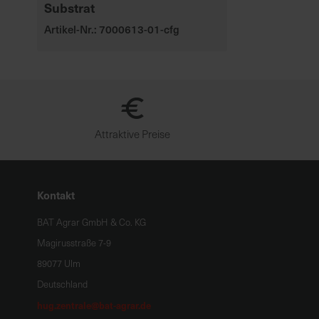
Substrat
Artikel-Nr.: 7000613-01-cfg
Attraktive Preise
Kontakt
BAT Agrar GmbH & Co. KG
Magirusstraße 7-9
89077 Ulm
Deutschland
hug.zentrale@bat-agrar.de