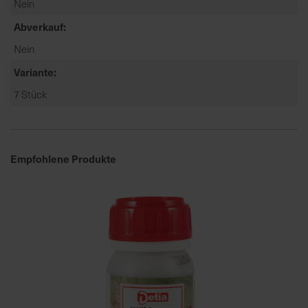
Nein
a
Abverkauf
r
t
Nein
s
Variante
e
7 Stück
i
t
e
Empfohlene Produkte
S
c
h
n
e
l
l
e
u
n