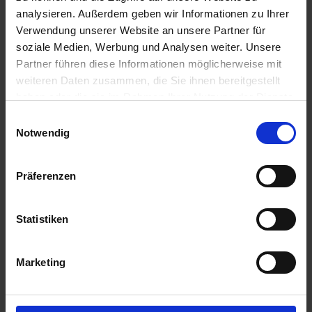
u
analysieren. Außerdem geben wir Informationen zu Ihrer
n
Verwendung unserer Website an unsere Partner für
g
soziale Medien, Werbung und Analysen weiter. Unsere
Partner führen diese Informationen möglicherweise mit
weiteren Daten zusammen, die Sie ihnen bereitgestellt
haben oder die sie im Rahmen Ihrer Nutzung der Dienste
gesammelt haben.
Einwilligungsauswahl
Notwendig
PH Rodicum Mäuseköder
Artikel-Nr.: 7000960-01-cfg
Präferenzen
Ähnliche Produkte
Statistiken
Marketing