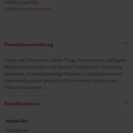
40764 Langenfeld
h
info@sbm-company.com
e
b
u
n
g
Produktbeschreibung
v
o
Gegen alle Thrips-Arten, Weiße Fliege, Trauermücken, Geflügelte
n
Blattlaus, Minierfliegen und Zikaden. Fertig beleimt. Ganzjährig
V
einsetzbar. Anwendungsfertige Klebefalle. Frühzeitig einsetzen.
e
Gleichmäßig auf der gesamten Fläche verteilt zwischen den
r
Pflanzen aufhängen.
s
a
n
Spezifikationen
d
k
Artikel-Nr.
o
s
7000363-01