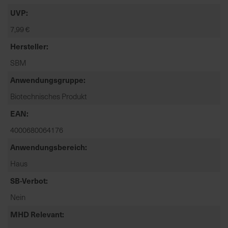
t
UVP
e
n
7,99 €
f
Hersteller
i
SBM
n
d
Anwendungsgruppe
e
Biotechnisches Produkt
n
S
EAN
i
4000680064176
e
a
Anwendungsbereich
u
Haus
f
SB-Verbot
d
e
Nein
r
MHD Relevant
S
t