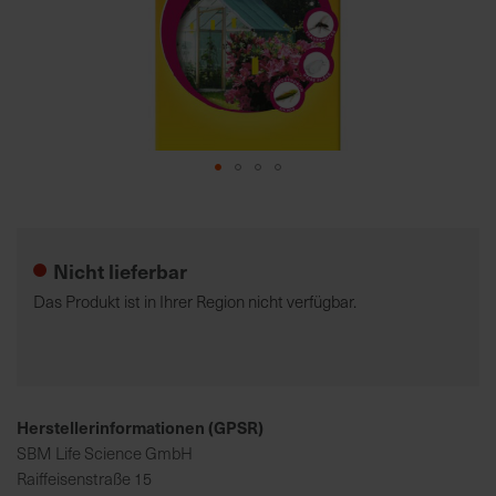
7
5
0
€
A
l
Zum
l
Anfang
e
der
I
Nicht lieferbar
Bildgalerie
n
springen
Das Produkt ist in Ihrer Region nicht verfügbar.
f
o
s
z
u
Herstellerinformationen (GPSR)
r
SBM Life Science GmbH
E
Raiffeisenstraße 15
r