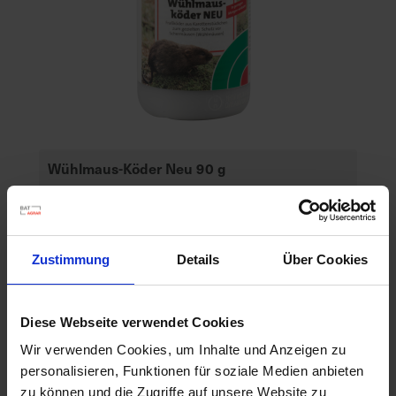
d
z
u
v
e
r
l
ä
Wühlmaus-Köder Neu 90 g
s
Artikel-Nr.: 7000143-01
s
i
g
Zustimmung
Details
Über Cookies
e
L
i
Diese Webseite verwendet Cookies
e
f
Wir verwenden Cookies, um Inhalte und Anzeigen zu
e
personalisieren, Funktionen für soziale Medien anbieten
r
zu können und die Zugriffe auf unsere Website zu