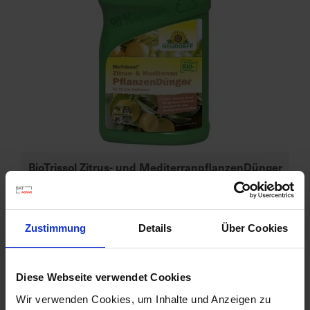
d
z
u
v
e
r
l
ä
s
s
BioTrissol Zitrus- und MediterranpflanzenDünger
i
Artikel-Nr.: 7000226-01-cfg
g
e
L
Zustimmung
Details
Über Cookies
Ähnliche Produkte
i
e
f
Diese Webseite verwendet Cookies
e
Wir verwenden Cookies, um Inhalte und Anzeigen zu
r