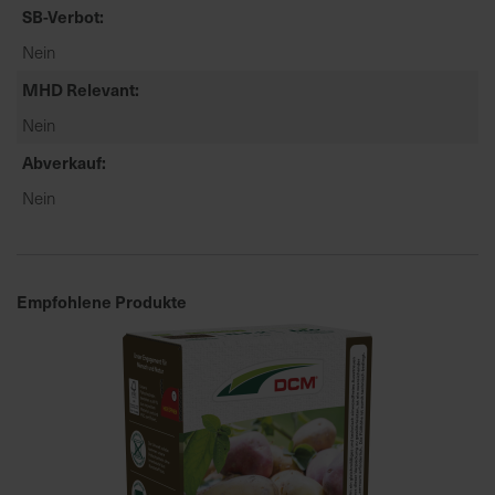
t
SB-Verbot
e
Nein
n
f
MHD Relevant
i
Nein
n
Abverkauf
d
e
Nein
n
S
i
e
Empfohlene Produkte
a
u
f
d
e
r
S
t