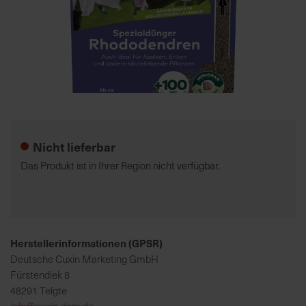
7
5
0
€
Zum
A
Anfang
l
der
l
Nicht lieferbar
Bildgalerie
e
springen
I
Das Produkt ist in Ihrer Region nicht verfügbar.
n
f
o
s
z
Herstellerinformationen (GPSR)
u
Deutsche Cuxin Marketing GmbH
r
Fürstendiek 8
E
48291 Telgte
r
info@cuxin-dcm.de