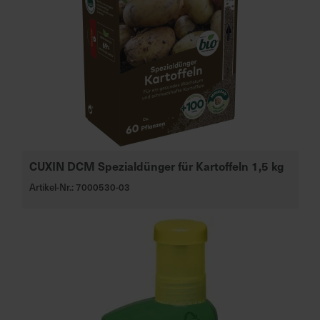
a
r
t
s
e
i
t
e
CUXIN DCM Spezialdünger für Kartoffeln 1,5 kg
S
c
Artikel-Nr.: 7000530-03
h
n
e
l
l
e
u
n