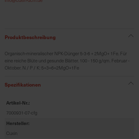
h
e
b
u
n
Produktbeschreibung
g
v
Organisch-mineralischer NPK-Dünger 5-3-6 + 2MgO+ 1Fe. Für
o
eine reiche Blüte und gesunde Blätter. 100 - 150 g/qm. Februar -
n
Oktober. N / P / K: 5+3+6+2MgO+1Fe
V
e
Spezifikationen
r
s
a
Artikel-Nr.
n
7000931-07-cfg
d
k
Hersteller
o
Cuxin
s