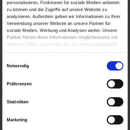
personalisieren, Funktionen für soziale Medien anbieten
u
n
zu können und die Zugriffe auf unsere Website zu
g
analysieren. Außerdem geben wir Informationen zu Ihrer
Verwendung unserer Website an unsere Partner für
soziale Medien, Werbung und Analysen weiter. Unsere
Partner führen diese Informationen möglicherweise mit
weiteren Daten zusammen, die Sie ihnen bereitgestellt
haben oder die sie im Rahmen Ihrer Nutzung der Dienste
gesammelt haben.
Einwilligungsauswahl
Notwendig
Präferenzen
BIO Schafwolldünger Mix-Display 1 Display 36 ST 2
kg
Artikel-Nr.: 7004388-D1
Statistiken
Marketing