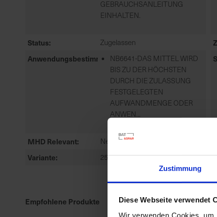
GEBRAUCHSANLEITUNG
EINHALTEN.
Status
Zugelassen
Anwendungsbestimmungen
NB6641-DAS MITTEL WIRD
S
BIS ZU DER HÖCHSTEN
DURCH DIE ZULASSUNG
FESTGELEGTEN
AUFWANDMENGE ODER
ANWEN...
mehr
MHD Relevant
Nein
A
Variante
250 ml
Zustimmung
Diese Webseite verwendet 
Empfohlene Produkte
Wir verwenden Cookies, um I