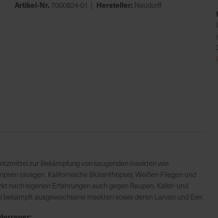
Artikel-Nr.
Hersteller:
7000824-01
Neudorff
pritzmittel zur Bekämpfung von saugenden Insekten wie
hripsen (ausgen. Kalifornische Blütenthripse), Weißen Fliegen und
irkt nach eigenen Erfahrungen auch gegen Raupen, Käfer- und
l bekämpft ausgewachsene Insekten sowie deren Larven und Eier.
derreger: