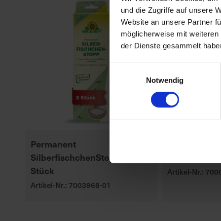
und die Zugriffe auf unsere 
Website an unsere Partner fü
möglicherweise mit weiteren
der Dienste gesammelt habe
Einwilligungsauswahl
Notwendig
Permanent
Permanent
SilberfischchenStopp 3
WespenTUR
Stück
Artikel-Nr.: 70
Artikel-Nr.: 7003968-01