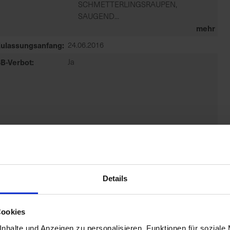
SCHMETTERLINGSRAUPEN,
SAUGEND...
mehr
Zulassungsanfang
24.06.2016
B-Verbot
Ja
bverkauf
Nein
Details
Cookies
nhalte und Anzeigen zu personalisieren, Funktionen für soziale