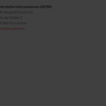
Herstellerinformationen (GPSR)
W. Neudorff GmbH KG
An der Mühle 3
31860 Emmerthal
info@neudorff.de