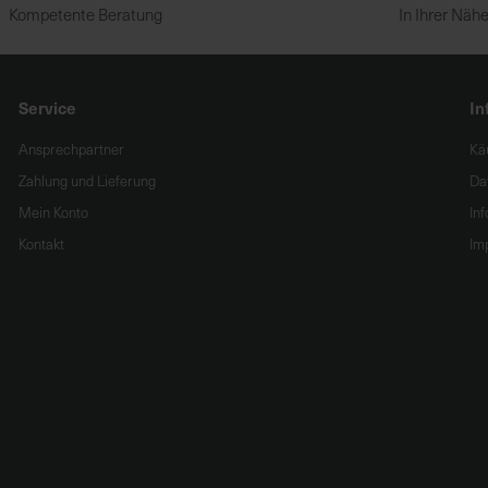
Kompetente Beratung
In Ihrer Näh
Service
In
Ansprechpartner
Kä
Zahlung und Lieferung
Da
Mein Konto
In
Kontakt
Im