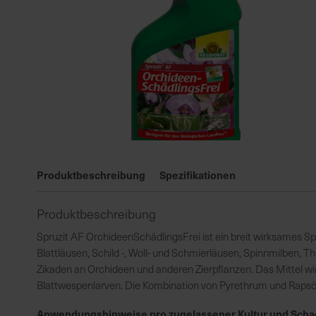
Zum
Anfang
Produktbeschreibung
Spezifikationen
der
Bildgalerie
Produktbeschreibung
springen
Spruzit AF OrchideenSchädlingsFrei ist ein breit wirksames S
Blattläusen, Schild -, Woll- und Schmierläusen, Spinnmilben, T
Zikaden an Orchideen und anderen Zierpflanzen. Das Mittel w
Blattwespenlarven. Die Kombination von Pyrethrum und Rapsö
Anwendungshinweise pro zugelassener Kultur und Scha