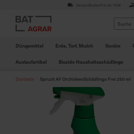
Zum
Versandkostenfrei ab 750€
Inhalt
springen
Suche
Düngemittel
Erde, Torf, Mulch
Geräte
Auslaufartikel
Biozide Haushaltsschädlinge
Spruzit AF OrchideenSchädlings Frei 250 ml
Startseite
Zum
Ende
der
Bildgalerie
springen