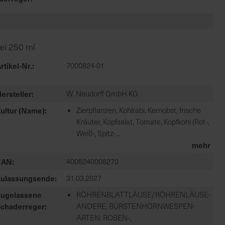
ei 250 ml
rtikel-Nr.
7000824-01
ersteller
W. Neudorff GmbH KG
ultur (Name)
Zierpflanzen, Kohlrabi, Kernobst, frische
Kräuter, Kopfsalat, Tomate, Kopfkohl (Rot-,
Weiß-, Spitz-...
mehr
EAN
4005240008270
Zulassungsende
31.03.2027
Zugelassene
RÖHRENBLATTLÄUSE/RÖHRENLÄUSE-
Schaderreger
ANDERE, BÜRSTENHORNWESPEN-
ARTEN: ROSEN-,