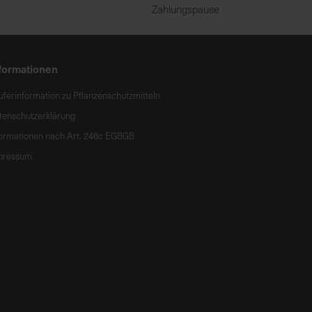
e
Zahlungspause
formationen
uferinformation zu Pflanzenschutzmitteln
tenschutzerklärung
formationen nach Art. 246c EGBGB
pressum