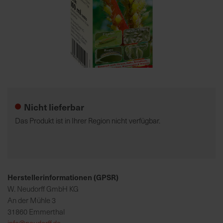
7
5
0
€
Zum
A
Anfang
l
der
l
Nicht lieferbar
Bildgalerie
e
springen
I
Das Produkt ist in Ihrer Region nicht verfügbar.
n
f
o
s
z
Herstellerinformationen (GPSR)
u
W. Neudorff GmbH KG
r
An der Mühle 3
E
31860 Emmerthal
r
info@neudorff.de