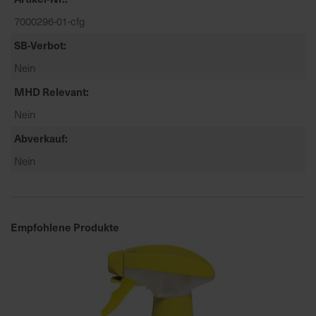
t
7000296-01-cfg
e
n
SB-Verbot
f
Nein
i
n
MHD Relevant
d
Nein
e
n
Abverkauf
S
Nein
i
e
a
u
Empfohlene Produkte
f
d
e
r
S
t