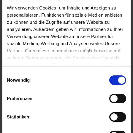
u
Wir verwenden Cookies, um Inhalte und Anzeigen zu
n
personalisieren, Funktionen für soziale Medien anbieten
g
zu können und die Zugriffe auf unsere Website zu
analysieren. Außerdem geben wir Informationen zu Ihrer
Verwendung unserer Website an unsere Partner für
soziale Medien, Werbung und Analysen weiter. Unsere
Partner führen diese Informationen möglicherweise mit
weiteren Daten zusammen, die Sie ihnen bereitgestellt
haben oder die sie im Rahmen Ihrer Nutzung der Dienste
gesammelt haben.
Einwilligungsauswahl
Notwendig
Präferenzen
Statistiken
Solabiol Grundstoff Lecithin Spray 1 l
Artikel-Nr.: 7002884-01