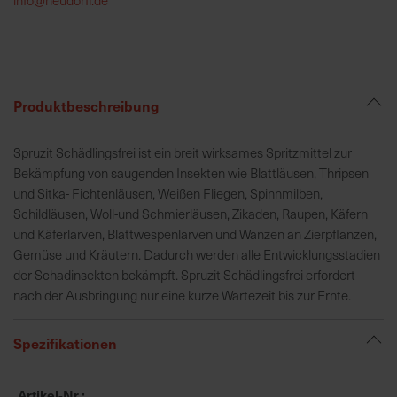
h
e
b
u
n
Produktbeschreibung
g
v
Spruzit Schädlingsfrei ist ein breit wirksames Spritzmittel zur
o
Bekämpfung von saugenden Insekten wie Blattläusen, Thripsen
n
und Sitka- Fichtenläusen, Weißen Fliegen, Spinnmilben,
V
Schildläusen, Woll-und Schmierläusen, Zikaden, Raupen, Käfern
e
und Käferlarven, Blattwespenlarven und Wanzen an Zierpflanzen,
r
Gemüse und Kräutern. Dadurch werden alle Entwicklungsstadien
s
der Schadinsekten bekämpft. Spruzit Schädlingsfrei erfordert
a
nach der Ausbringung nur eine kurze Wartezeit bis zur Ernte.
n
d
Spezifikationen
k
o
s
Artikel-Nr.