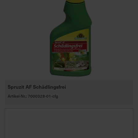
a
r
t
s
e
i
t
e
S
c
Spruzit AF Schädlingsfrei
h
n
Artikel-Nr.: 7000328-01-cfg
e
l
l
e
u
n