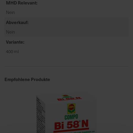
MHD Relevant
u
n
Nein
g
Abverkauf
Nein
Variante
400 ml
Empfohlene Produkte