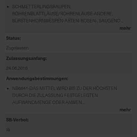
SCHMETTERLINGSRAUPEN,
d
RÖHRENBLATTLÄUSE/RÖHRENLÄUSE-ANDERE,
z
BÜRSTENHORNWESPEN-ARTEN: ROSEN-, SAUGEND...
u
mehr
v
e
Status
r
Zugelassen
l
ä
Zulassungsanfang
s
24.06.2016
s
i
Anwendungsbestimmungen
g
NB6641-DAS MITTEL WIRD BIS ZU DER HÖCHSTEN
e
DURCH DIE ZULASSUNG FESTGELEGTEN
L
AUFWANDMENGE ODER ANWEN...
i
mehr
e
f
SB-Verbot
e
Ja
r