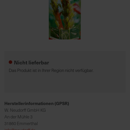
7
5
0
€
Zum
A
Anfang
l
der
l
Nicht lieferbar
Bildgalerie
e
springen
I
Das Produkt ist in Ihrer Region nicht verfügbar.
n
f
o
s
z
Herstellerinformationen (GPSR)
u
W. Neudorff GmbH KG
r
An der Mühle 3
E
31860 Emmerthal
r
info@neudorff.de