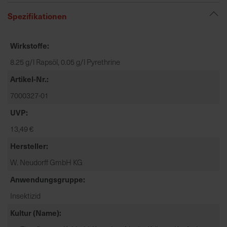
t
Spezifikationen
e
n
f
Wirkstoffe
i
8.25 g/l Rapsöl, 0.05 g/l Pyrethrine
n
d
Artikel-Nr.
e
7000327-01
n
S
UVP
i
13,49 €
e
a
Hersteller
u
W. Neudorff GmbH KG
f
Anwendungsgruppe
d
e
Insektizid
r
Kultur (Name)
S
t