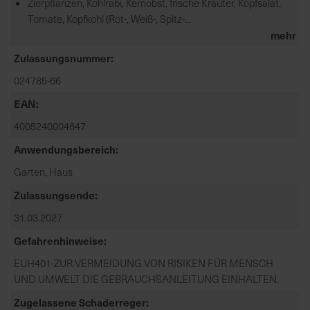
Zierpflanzen, Kohlrabi, Kernobst, frische Kräuter, Kopfsalat,
a
Tomate, Kopfkohl (Rot-, Weiß-, Spitz-...
r
mehr
t
Zulassungsnummer
s
e
024785-66
i
EAN
t
4005240004647
e
Anwendungsbereich
S
Garten, Haus
c
Zulassungsende
h
n
31.03.2027
e
Gefahrenhinweise
l
l
EUH401-ZUR VERMEIDUNG VON RISIKEN FÜR MENSCH
e
UND UMWELT DIE GEBRAUCHSANLEITUNG EINHALTEN.
u
Zugelassene Schaderreger
n