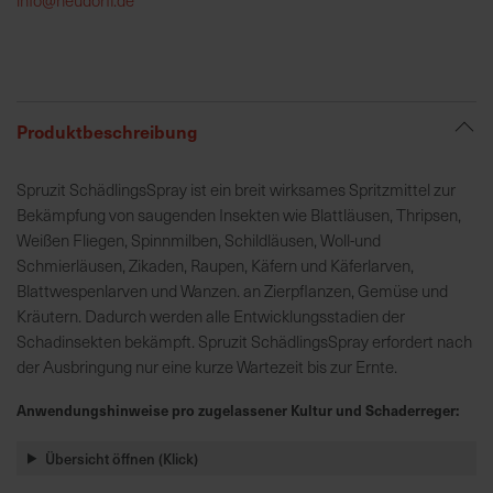
h
e
b
u
n
Produktbeschreibung
g
v
Spruzit SchädlingsSpray ist ein breit wirksames Spritzmittel zur
o
Bekämpfung von saugenden Insekten wie Blattläusen, Thripsen,
n
Weißen Fliegen, Spinnmilben, Schildläusen, Woll-und
V
Schmierläusen, Zikaden, Raupen, Käfern und Käferlarven,
e
Blattwespenlarven und Wanzen. an Zierpflanzen, Gemüse und
r
Kräutern. Dadurch werden alle Entwicklungsstadien der
s
Schadinsekten bekämpft. Spruzit SchädlingsSpray erfordert nach
a
der Ausbringung nur eine kurze Wartezeit bis zur Ernte.
n
d
Anwendungshinweise pro zugelassener Kultur und Schaderreger:
k
o
Übersicht öffnen (Klick)
s