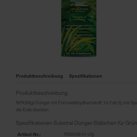
Zum
Anfang
Produktbeschreibung
Spezifikationen
der
Bildgalerie
Produktbeschreibung
springen
NPK(Mg)-Dünger mit Formaldehydharnstoff, 10-7-9(-2), mit Spu
die Erde stecken.
Spezifikationen Substral Dünger-Stäbchen für Grü
Artikel-Nr.
7000249-01-cfg