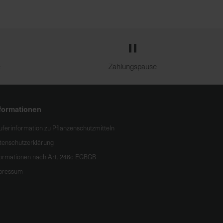
e
Zahlungspause
formationen
uferinformation zu Pflanzenschutzmitteln
tenschutzerklärung
formationen nach Art. 246c EGBGB
pressum