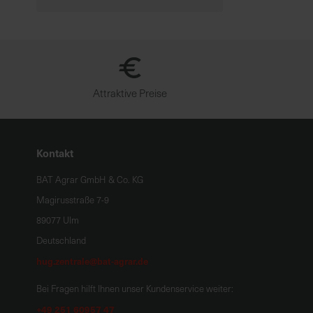
Attraktive Preise
Kontakt
BAT Agrar GmbH & Co. KG
Magirusstraße 7-9
89077 Ulm
Deutschland
hug.zentrale@bat-agrar.de
Bei Fragen hilft Ihnen unser Kundenservice weiter:
+49 251 60957 47