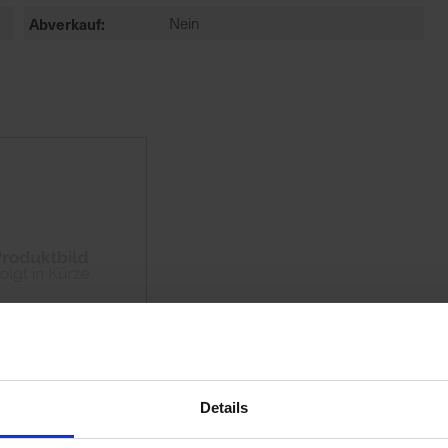
Abverkauf
Nein
Details
bst-