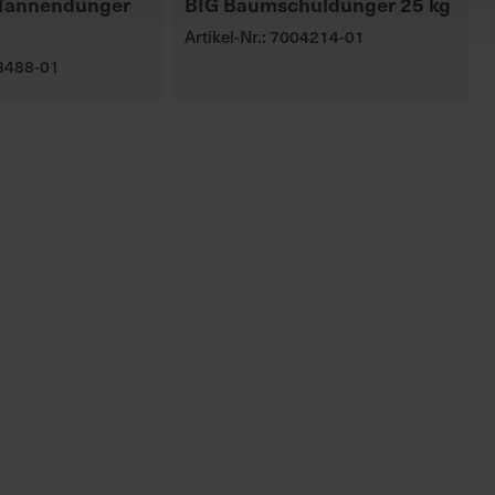
 Tannendünger
BIG Baumschuldünger 25 kg
Artikel-Nr.: 7004214-01
03488-01