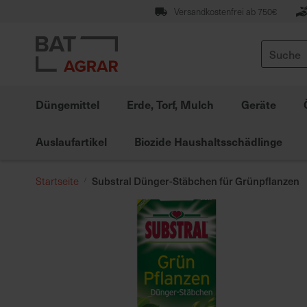
Zum
Versandkostenfrei ab 750€
Inhalt
springen
Suche
Düngemittel
Erde, Torf, Mulch
Geräte
Auslaufartikel
Biozide Haushaltsschädlinge
Substral Dünger-Stäbchen für Grünpflanzen
Startseite
Zum
Ende
der
Bildgalerie
springen