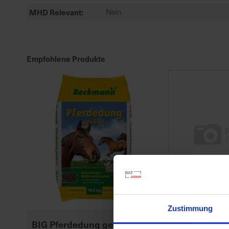
MHD Relevant
Nein
Empfohlene Produkte
Zustimmung
BIG Pferdedung gekörnt 10,5
Substral Her