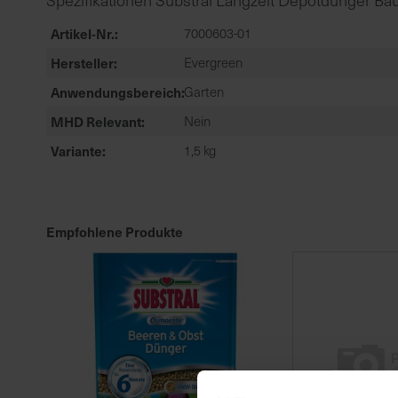
Spezifikationen Substral Langzeit Depotdünger Bä
Artikel-Nr.
7000603-01
Hersteller
Evergreen
Anwendungsbereich
Garten
MHD Relevant
Nein
Variante
1,5 kg
Empfohlene Produkte