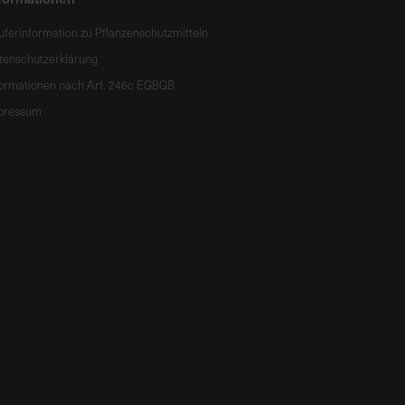
uferinformation zu Pflanzenschutzmitteln
tenschutzerklärung
formationen nach Art. 246c EGBGB
pressum