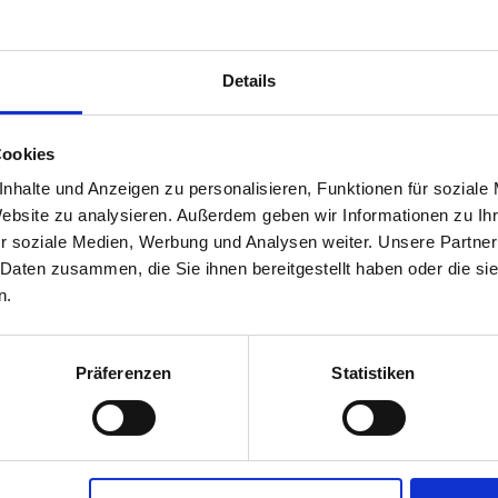
Details
bst-
Cookies
r
nhalte und Anzeigen zu personalisieren, Funktionen für soziale
00790-06-cfg
Website zu analysieren. Außerdem geben wir Informationen zu I
r soziale Medien, Werbung und Analysen weiter. Unsere Partner
 Daten zusammen, die Sie ihnen bereitgestellt haben oder die s
n.
Präferenzen
Statistiken