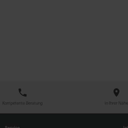
Kompetente Beratung
In Ihrer Näh
Service
In