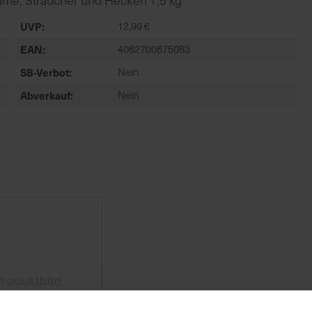
ume, Sträucher und Hecken 1,5 kg
UVP
12,99 €
EAN
4062700675083
SB-Verbot
Nein
Abverkauf
Nein