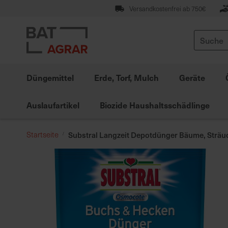
Zum
Versandkostenfrei ab 750€
Inhalt
springen
Suche
Düngemittel
Erde, Torf, Mulch
Geräte
Auslaufartikel
Biozide Haushaltsschädlinge
Startseite
Substral Langzeit Depotdünger Bäume, Sträu
Zum
Ende
der
Bildgalerie
springen