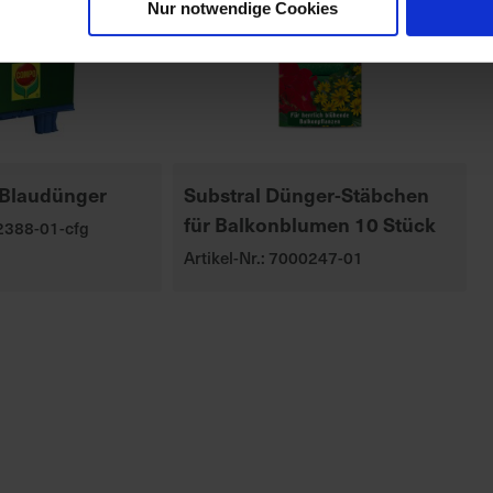
Nur notwendige Cookies
Blaudünger
Substral Dünger-Stäbchen
für Balkonblumen 10 Stück
02388-01-cfg
Artikel-Nr.: 7000247-01