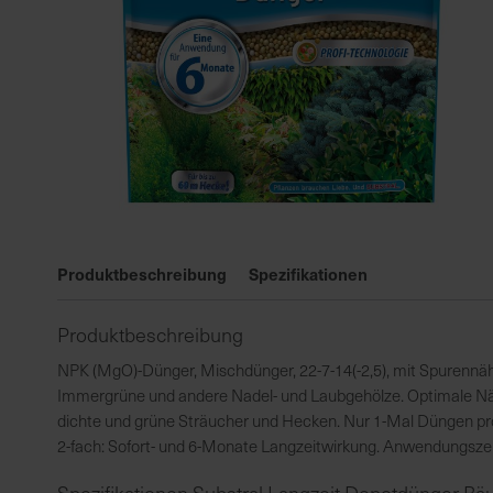
Zum
Anfang
Produktbeschreibung
Spezifikationen
der
Bildgalerie
Produktbeschreibung
springen
NPK (MgO)-Dünger, Mischdünger, 22-7-14(-2,5), mit Spurennäh
Immergrüne und andere Nadel- und Laubgehölze. Optimale Näh
dichte und grüne Sträucher und Hecken. Nur 1-Mal Düngen pro 
2-fach: Sofort- und 6-Monate Langzeitwirkung. Anwendungszeit: