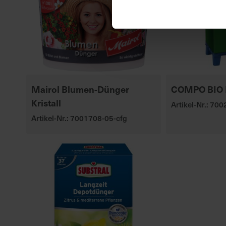
Mairol Blumen-Dünger
COMPO BIO 
Kristall
Artikel-Nr.: 70
Artikel-Nr.: 7001708-05-cfg