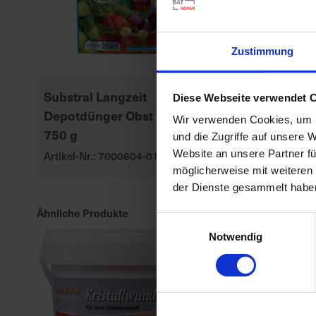
Zustimmung
Substral Langzeit
Substral Her
Diese Webseite verwendet 
Depotdünger Obst & Gemüse
Rasendünge
Wir verwenden Cookies, um I
750 g
Artikel-Nr.: 70
und die Zugriffe auf unsere 
Website an unsere Partner fü
Artikel-Nr.: 7000604-01
möglicherweise mit weiteren
der Dienste gesammelt habe
Ähnliche Produkte
Einwilligungsauswahl
Notwendig