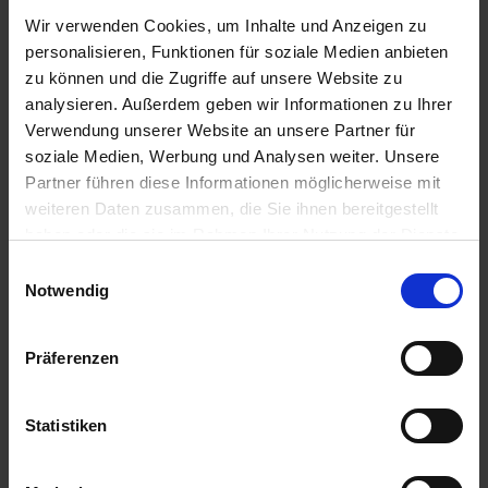
u
SB-Verbot
Wir verwenden Cookies, um Inhalte und Anzeigen zu
n
personalisieren, Funktionen für soziale Medien anbieten
Ja
g
zu können und die Zugriffe auf unsere Website zu
MHD Relevant
analysieren. Außerdem geben wir Informationen zu Ihrer
Nein
Verwendung unserer Website an unsere Partner für
soziale Medien, Werbung und Analysen weiter. Unsere
Abverkauf
Partner führen diese Informationen möglicherweise mit
Nein
weiteren Daten zusammen, die Sie ihnen bereitgestellt
Variante
haben oder die sie im Rahmen Ihrer Nutzung der Dienste
gesammelt haben.
Einwilligungsauswahl
1 l
Notwendig
Präferenzen
Empfohlene Produkte
Statistiken