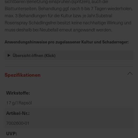
sichtbaren Benetzung einsprühen (spritzen), auch die
t
Blattunterseiten. Behandlung ggf. nach 5 bis 7 Tagen wiederholen,
e
max. 3 Behandlungen für die Kultur bzw. je Jahr.Substral
n
Rosenspray Schädlingsfrei besitzt keine nachhaltige Wirkung und
f
muss deshalb bei Neubefall erneut angewandt werden.
i
n
Anwendungshinweise pro zugelassener Kultur und Schaderreger:
d
e
Übersicht öffnen (Klick)
n
S
i
Spezifikationen
e
a
Wirkstoffe
u
f
17 g/l Rapsöl
d
Artikel-Nr.
e
7002600-01
r
S
UVP
t