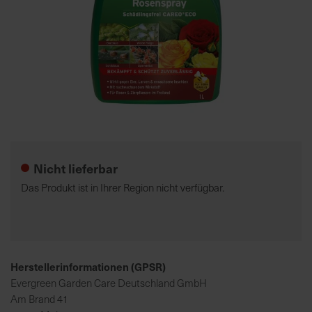
7
5
0
€
A
l
Zum
l
Anfang
e
der
Nicht lieferbar
I
Bildgalerie
n
springen
Das Produkt ist in Ihrer Region nicht verfügbar.
f
o
s
z
u
Herstellerinformationen (GPSR)
r
Evergreen Garden Care Deutschland GmbH
E
Am Brand 41
r