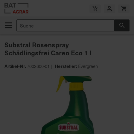
Zum
Inhalt
V
springen
e
Suche
r
Suc
s
a
Substral Rosenspray
n
Schädlingsfrei Careo Eco 1 l
d
k
o
Artikel-Nr.
Hersteller:
7002600-01
Evergreen
s
Zum
t
Ende
e
der
n
Bildgalerie
f
springen
r
e
i
a
b