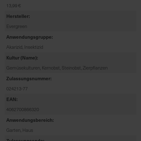
13,99 €
a
r
Hersteller
t
Evergreen
s
e
Anwendungsgruppe
i
Akarizid, Insektizid
t
Kultur (Name)
e
Gemüsekulturen, Kernobst, Steinobst, Zierpflanzen
S
Zulassungsnummer
c
024213-77
h
n
EAN
e
4062700866320
l
l
Anwendungsbereich
e
Garten, Haus
u
Zulassungsende
n