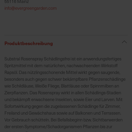
55116 Mainz
h
info@evergreengarden.com
e
b
u
n
g
Produktbeschreibung
v
o
Substral Rosenspray Schädlingsfrei ist ein anwendungsfertiges
n
Spritzmittel mit dem natürlichen, nachwachsenden Wirkstoff
V
Rapsöl. Das nützlingsschonende Mittel wirkt gegen saugende,
e
besonders auch gegen schwer bekämpfbare Pflanzenschädlinge
r
wie Schildläuse, Weiße Fliege, Blattläuse oder Spinnmilben an
s
Zierpflanzen. Das Rosenspray wirkt in allen Schädlings-Stadien
a
und bekämpft erwachsene Insekten, sowie Eier und Larven. Mit
n
Sofortwirkung gegen die zugelassenen Schädlinge für Zimmer,
d
Freiland und Gewächshaus sowie auf Balkonen und Terrassen.
k
Vor Gebrauch schütteln. Bei Befallsbeginn bzw. Sichtbarwerden
o
der ersten Symptome/Schadorganismen Pflanzen bis zur
s