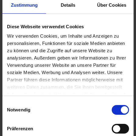
u
Zustimmung
Details
Über Cookies
n
g
Permanent WespenTURBOSpray
Diese Webseite verwendet Cookies
Artikel-Nr.: 7000616-02-cfg
Wir verwenden Cookies, um Inhalte und Anzeigen zu
personalisieren, Funktionen für soziale Medien anbieten
Ähnliche Produkte
zu können und die Zugriffe auf unsere Website zu
analysieren. Außerdem geben wir Informationen zu Ihrer
Verwendung unserer Website an unsere Partner für
soziale Medien, Werbung und Analysen weiter. Unsere
Partner führen diese Informationen möglicherweise mit
weiteren Daten zusammen, die Sie ihnen bereitgestellt
haben oder die sie im Rahmen Ihrer Nutzung der Dienste
gesammelt haben.
Einwilligungsauswahl
Notwendig
Präferenzen