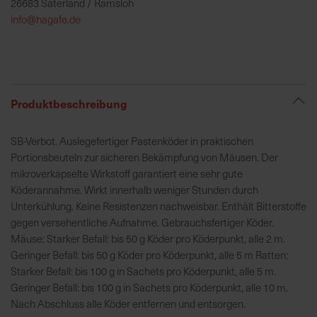
26683 Saterland / Ramsloh
h
info@hagafe.de
e
b
u
n
g
Produktbeschreibung
v
o
SB-Verbot. Auslegefertiger Pastenköder in praktischen
n
Portionsbeuteln zur sicheren Bekämpfung von Mäusen. Der
V
mikroverkapselte Wirkstoff garantiert eine sehr gute
e
Köderannahme. Wirkt innerhalb weniger Stunden durch
r
Unterkühlung. Keine Resistenzen nachweisbar. Enthält Bitterstoffe
s
gegen versehentliche Aufnahme. Gebrauchsfertiger Köder.
a
Mäuse: Starker Befall: bis 50 g Köder pro Köderpunkt, alle 2 m.
n
Geringer Befall: bis 50 g Köder pro Köderpunkt, alle 5 m Ratten:
d
Starker Befall: bis 100 g in Sachets pro Köderpunkt, alle 5 m.
k
Geringer Befall: bis 100 g in Sachets pro Köderpunkt, alle 10 m.
o
Nach Abschluss alle Köder entfernen und entsorgen.
s