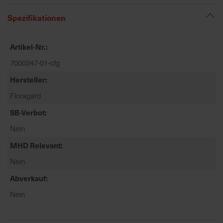
t
e
Spezifikationen
n
f
Artikel-Nr.
i
n
7000347-01-cfg
d
Hersteller
e
Floragard
n
S
SB-Verbot
i
Nein
e
a
MHD Relevant
u
Nein
f
d
Abverkauf
e
Nein
r
S
t