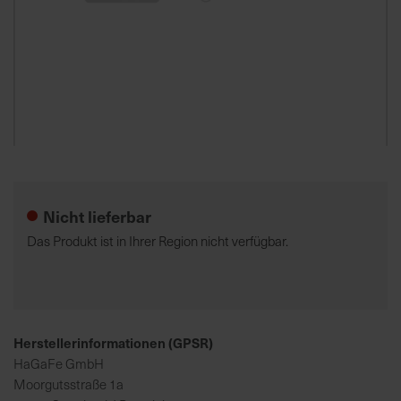
7
5
0
€
A
l
Zum
l
Anfang
e
der
Nicht lieferbar
I
Bildgalerie
n
springen
Das Produkt ist in Ihrer Region nicht verfügbar.
f
o
s
z
u
Herstellerinformationen (GPSR)
r
HaGaFe GmbH
E
Moorgutsstraße 1a
r