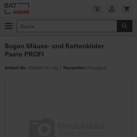
Zum
Inhalt
V
springen
e
Suche
r
Suc
s
a
Sugan Mäuse- und Rattenköder
n
Paste PROFI
d
k
o
Artikel-Nr.
Hersteller:
7000347-01-cfg
Floragard
s
Zum
t
Ende
e
der
n
Bildgalerie
f
springen
r
e
i
a
b