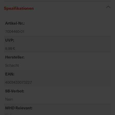
t
Spezifikationen
e
n
f
Artikel-Nr.
i
7004460-01
n
d
UVP
e
9,99 €
n
S
Hersteller
i
Schacht
e
a
EAN
u
4003433073227
f
SB-Verbot
d
e
Nein
r
MHD Relevant
S
t