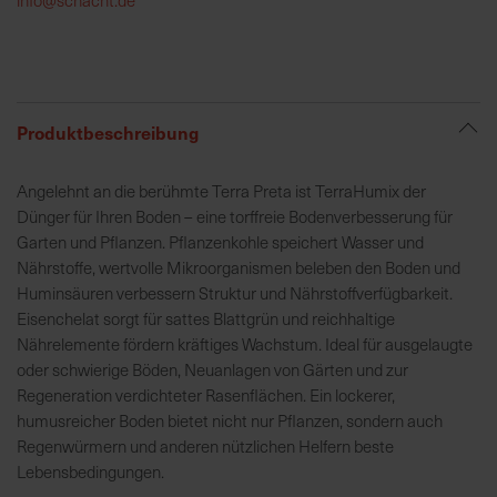
h
e
b
u
n
Produktbeschreibung
g
v
Angelehnt an die berühmte Terra Preta ist TerraHumix der
o
Dünger für Ihren Boden – eine torffreie Bodenverbesserung für
n
Garten und Pflanzen. Pflanzenkohle speichert Wasser und
V
Nährstoffe, wertvolle Mikroorganismen beleben den Boden und
e
Huminsäuren verbessern Struktur und Nährstoffverfügbarkeit.
r
Eisenchelat sorgt für sattes Blattgrün und reichhaltige
s
Nährelemente fördern kräftiges Wachstum. Ideal für ausgelaugte
a
oder schwierige Böden, Neuanlagen von Gärten und zur
n
Regeneration verdichteter Rasenflächen. Ein lockerer,
d
humusreicher Boden bietet nicht nur Pflanzen, sondern auch
k
Regenwürmern und anderen nützlichen Helfern beste
o
Lebensbedingungen.
s