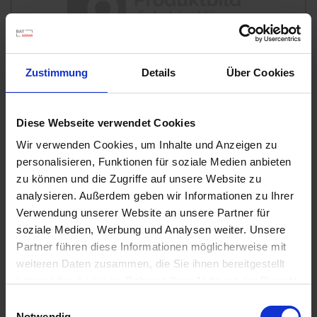
u
n
g
Zustimmung
Details
Über Cookies
Diese Webseite verwendet Cookies
Wir verwenden Cookies, um Inhalte und Anzeigen zu
personalisieren, Funktionen für soziale Medien anbieten
zu können und die Zugriffe auf unsere Website zu
Substral Herbst-Rasendünger
analysieren. Außerdem geben wir Informationen zu Ihrer
Artikel-Nr.: 7000790-06-cfg
Verwendung unserer Website an unsere Partner für
soziale Medien, Werbung und Analysen weiter. Unsere
Partner führen diese Informationen möglicherweise mit
Ähnliche Produkte
weiteren Daten zusammen, die Sie ihnen bereitgestellt
haben oder die sie im Rahmen Ihrer Nutzung der Dienste
gesammelt haben.
Einwilligungsauswahl
Notwendig