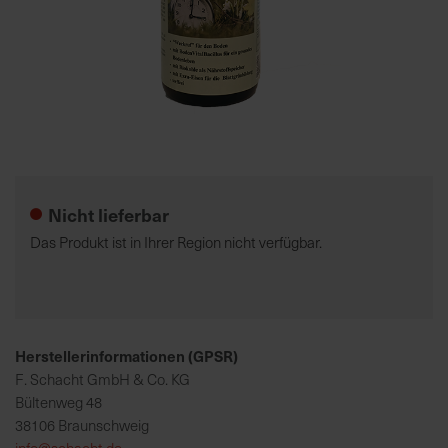
7
5
0
€
Zum
A
Anfang
l
der
l
Nicht lieferbar
Bildgalerie
e
springen
I
Das Produkt ist in Ihrer Region nicht verfügbar.
n
f
o
s
z
Herstellerinformationen (GPSR)
u
F. Schacht GmbH & Co. KG
r
Bültenweg 48
E
38106 Braunschweig
r
info@schacht.de