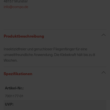
48157 Münster
h
info@compo.de
e
b
u
n
g
Produktbeschreibung
v
o
Insektizidfreier und geruchloser Fliegenfänger für eine
n
umweltfreundliche Anwendung. Die Klebekraft hält bis zu 8
V
Wochen.
e
r
s
Spezifikationen
a
n
Artikel-Nr.
d
k
7001177-01
o
UVP
s