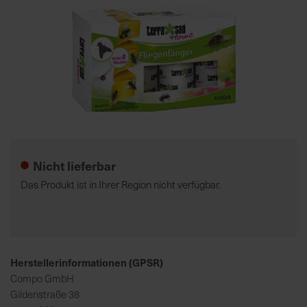
7
5
0
€
A
l
Zum
l
Anfang
e
der
Nicht lieferbar
I
Bildgalerie
n
springen
Das Produkt ist in Ihrer Region nicht verfügbar.
f
o
s
z
u
Herstellerinformationen (GPSR)
r
Compo GmbH
E
Gildenstraße 38
r