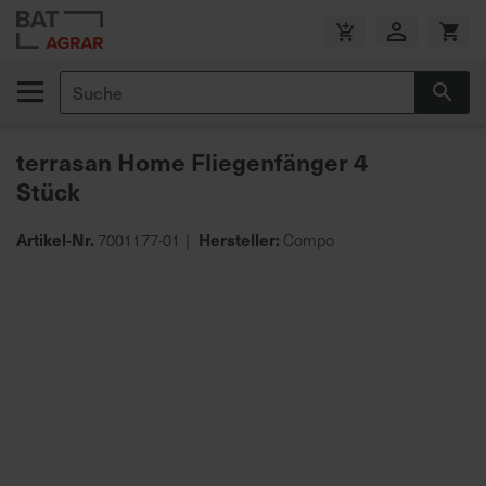
Zum
Inhalt
V
springen
e
Suche
r
Suc
s
a
terrasan Home Fliegenfänger 4
n
Stück
d
k
o
Artikel-Nr.
Hersteller:
7001177-01
Compo
s
Zum
t
Ende
e
der
n
Bildgalerie
f
springen
r
e
i
a
b