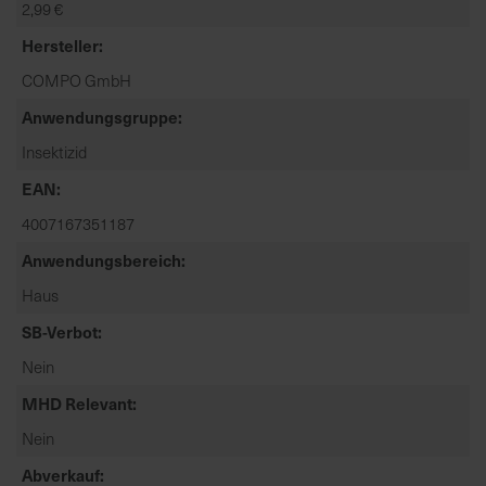
2,99 €
t
e
Hersteller
n
COMPO GmbH
f
i
Anwendungsgruppe
n
Insektizid
d
e
EAN
n
4007167351187
S
Anwendungsbereich
i
e
Haus
a
SB-Verbot
u
f
Nein
d
MHD Relevant
e
r
Nein
S
Abverkauf
t